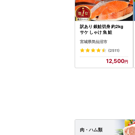
訳あり 銀鮭切身 約2kg
サケ しゃけ 魚 鮭
宮城県気仙沼市
(2511)
12,500
肉・
ハム類