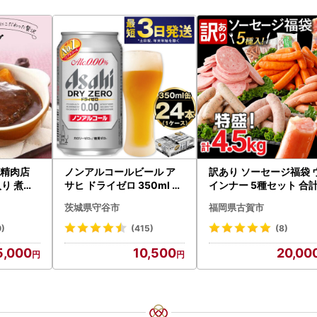
舗精肉店
ノンアルコールビール ア
訳あり ソーセージ福袋 
り 煮込
サヒ ドライゼロ 350ml 24
インナー 5種セット 合計
0g×4枚
本 ノンアル ビール asashi
5kg ソーセージ
茨城県守谷市
福岡県古賀市
グルメ ハ
守谷市
0)
(415)
(8)
5,000
10,500
20,00