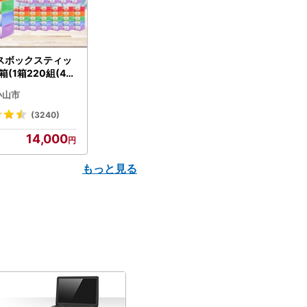
スボックスティッ
箱(1箱220組(44
(5個入り×12セッ
小山市
配送不可地域：離島
】【1256759】
(3240)
14,000
もっと見る