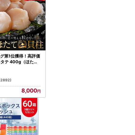
グ第1位獲得！高評価
ホタテ 400g（ほたて
）
(2892)
8,000