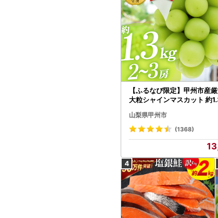
【ふるなび限定】甲州市産厳
大粒シャインマスカット 約1.3
～3房【2026年発送】（MG）
山梨県甲州市
472 FN-Limited-VO シャ
カット フルーツ
(1368)
13