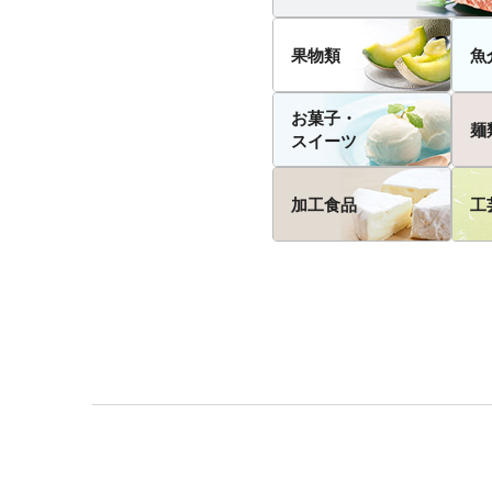
果物類
魚
お菓子・
麺
スイーツ
加工食品
工