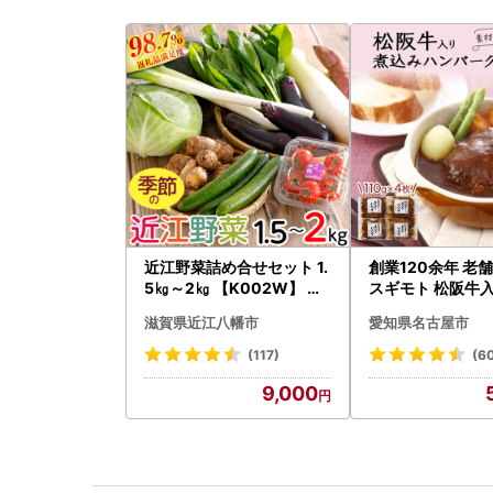
近江野菜詰め合せセット 1.
創業120余年 老
5㎏～2㎏ 【K002W】 野
スギモト 松阪牛入
菜 旬 新鮮
み ハンバーグ 11
滋賀県近江八幡市
愛知県名古屋市
惣菜 お取り寄せ 
ンバーグ 冷凍
(117)
(6
9,000