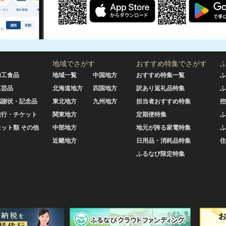
地域でさがす
おすすめ特集でさがす
加工食品
地域一覧
中国地方
おすすめ特集一覧
ふ
工芸品
北海道地方
四国地方
訳あり返礼品特集
ふ
感謝状・記念品
東北地方
九州地方
担当者おすすめ特集
控
旅行・チケット
関東地方
定期便特集
ふ
セット類 その他
中部地方
地元が誇る家電特集
ふ
近畿地方
日用品・消耗品特集
住
ふるなび限定特集