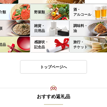
酒・
介類
野菜類
アルコール
雑貨・
調味料・
類
日用品
油
感謝状・
旅行・
芸品
記念品
チケット
トップページへ
おすすめ返礼品