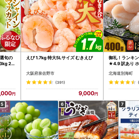
選旬の
えび 1.7kg 特大5Lサイズ むきえび
御礼！ランキン
kg 2
★4.9 訳あり 
B12-
帆立 貝柱 冷凍 
大阪府泉佐野市
北海道別海町
インマス
(391)
,000
9,000