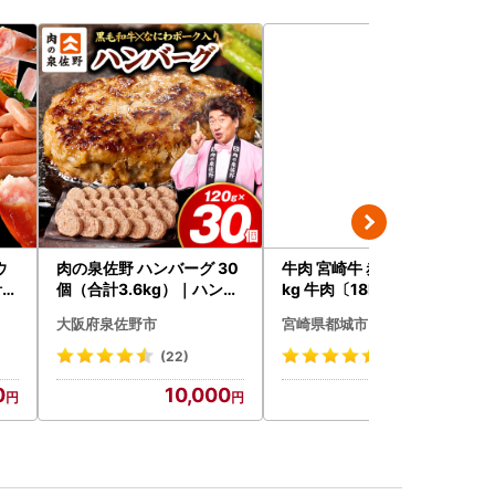
ウ
肉の泉佐野 ハンバーグ 30
牛肉 宮崎牛 赤身＆霜降り 1
4.
個（合計3.6kg）｜ハンバ
kg 牛肉〔18E-N2-002-1
ーグ 訳あり 黒毛和牛×なに
kg-S4A6-CF〕
大阪府泉佐野市
宮崎県都城市
わポーク
(22)
(8)
0
10,000
18,500