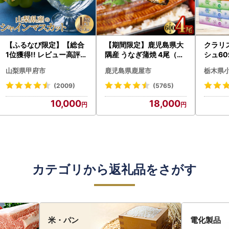
【ふるなび限定】【総合
【期間限定】鹿児島県大
クラリ
1位獲得!! レビュー高評価
隅産 うなぎ蒲焼 4尾（60
シュ60
★】〈2026年度配送分
0g） KN007-004-04-
0枚))
山梨県甲府市
鹿児島県鹿屋市
栃木県
〉山梨県産 シャインマス
cp18 うなぎ 鰻 魚 惣菜 総
ト)【
カット 2～3房（1.0kg以
菜
・沖縄県
(2009)
(5765)
上）シャイン フルーツ F
10,000
18,000
N-Limited-SP
カテゴリから返礼品をさがす
米・パン
電化製品