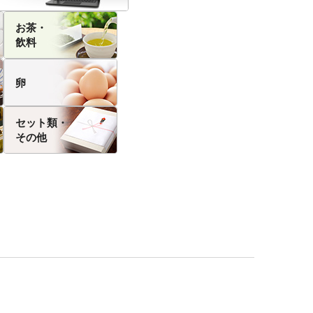
お茶・
飲料
卵
セット類・
その他