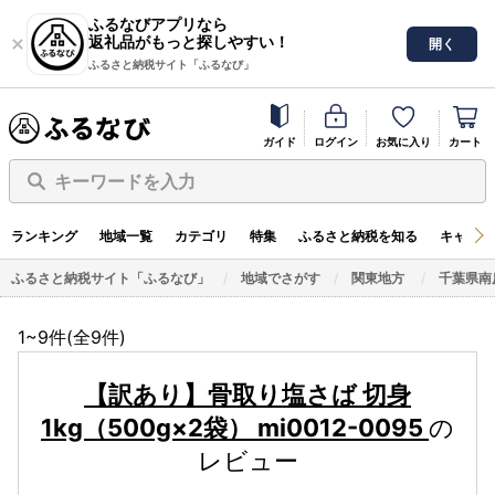
ふるなびアプリなら
返礼品がもっと探しやすい！
開く
ふるさと納税サイト「ふるなび」
ガイド
ログイン
お気に入り
カート
キーワードを入力
ランキング
地域一覧
カテゴリ
特集
ふるさと納税を知る
キャンペ
ふるさと納税サイト「ふるなび」
地域でさがす
関東地方
千葉県南
1~9件(全
9
件)
【訳あり】骨取り塩さば 切身
1kg（500g×2袋） mi0012-0095
の
レビュー