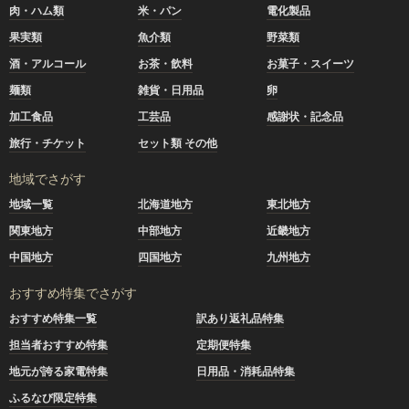
肉・ハム類
米・パン
電化製品
果実類
魚介類
野菜類
酒・アルコール
お茶・飲料
お菓子・スイーツ
麺類
雑貨・日用品
卵
加工食品
工芸品
感謝状・記念品
旅行・チケット
セット類 その他
地域でさがす
地域一覧
北海道地方
東北地方
関東地方
中部地方
近畿地方
中国地方
四国地方
九州地方
おすすめ特集でさがす
おすすめ特集一覧
訳あり返礼品特集
担当者おすすめ特集
定期便特集
地元が誇る家電特集
日用品・消耗品特集
ふるなび限定特集