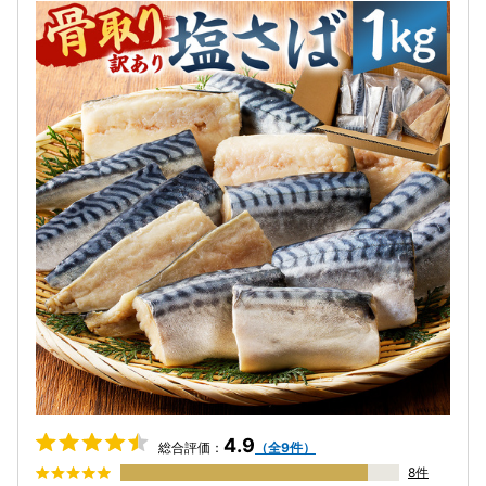
4.9
総合評価：
（全9件）
8件