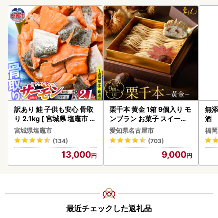
訳あり 鮭 子供も安心 骨取
栗千本 黄金 1箱 9個入り モ
無添
り 2.1kg [ 宮城県 塩竈市 ]
ンブラン お菓子 スイーツ
酒
鮭
デザート モンブラン 人気
宮城県塩竈市
愛知県名古屋市
福岡
(134)
(703)
13,000
9,000
最近チェックした返礼品