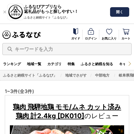
ふるなびアプリなら
返礼品がもっと探しやすい！
開く
ふるさと納税サイト「ふるなび」
ガイド
ログイン
お気に入り
カート
キーワードを入力
ランキング
地域一覧
カテゴリ
特集
ふるさと納税を知る
キャンペ
ふるさと納税サイト「ふるなび」
地域でさがす
中部地方
岐阜県飛
1~3件(全
3
件)
鶏肉 飛騨地鶏 モモ/ムネ カット済み
鶏肉 計2.4kg [DK010]
のレビュー