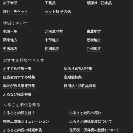
加工食品
工芸品
感謝状・記念品
旅行・チケット
セット類 その他
地域でさがす
地域一覧
北海道地方
東北地方
関東地方
中部地方
近畿地方
中国地方
四国地方
九州地方
おすすめ特集でさがす
おすすめ特集一覧
訳あり返礼品特集
担当者おすすめ特集
定期便特集
地元が誇る家電特集
日用品・消耗品特集
ふるなび限定特集
ふるさと納税を知る
ふるさと納税とは？
ふるさと納税の流れ
控除上限額シミュレーション
ふるさと納税制度について
ふるさと納税の確定申告
住民税・所得税の控除について