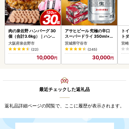
肉の泉佐野 ハンバーグ 30
アサヒビール 究極の辛口
トイ
個（合計3.6kg）｜ハンバ
スーパードライ 350ml×4
トダ
ーグ 訳あり 黒毛和牛×なに
8本 ビール
速〔
大阪府泉佐野市
茨城県守谷市
宮崎
わポーク
(22)
(245)
10,000
30,000
最近チェックした返礼品
返礼品詳細ページの閲覧で、ここに履歴が表示されます。