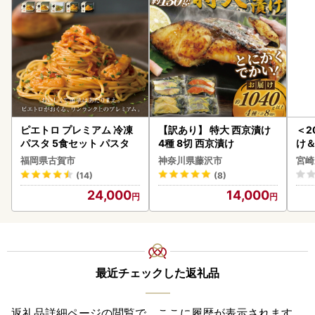
ピエトロ プレミアム 冷凍
【訳あり】 特大 西京漬け
＜2
パスタ 5食セット パスタ
4種 8切 西京漬け
け
もも
福岡県古賀市
神奈川県藤沢市
宮崎
-00
(14)
(8)
24,000
14,000
最近チェックした返礼品
返礼品詳細ページの閲覧で、ここに履歴が表示されます。