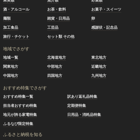
果実類
魚介類
野菜類
酒・アルコール
お茶・飲料
お菓子・スイーツ
麺類
雑貨・日用品
卵
加工食品
工芸品
感謝状・記念品
旅行・チケット
セット類 その他
地域でさがす
地域一覧
北海道地方
東北地方
関東地方
中部地方
近畿地方
中国地方
四国地方
九州地方
おすすめ特集でさがす
おすすめ特集一覧
訳あり返礼品特集
担当者おすすめ特集
定期便特集
地元が誇る家電特集
日用品・消耗品特集
ふるなび限定特集
ふるさと納税を知る