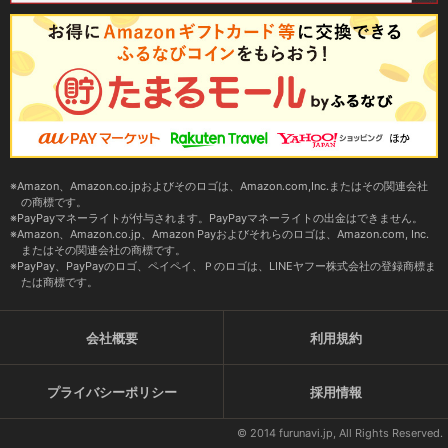
Amazon、Amazon.co.jpおよびそのロゴは、Amazon.com,Inc.またはその関連会社
の商標です。
PayPayマネーライトが付与されます。PayPayマネーライトの出金はできません。
Amazon、Amazon.co.jp、Amazon Payおよびそれらのロゴは、Amazon.com, Inc.
またはその関連会社の商標です。
PayPay、PayPayのロゴ、ペイペイ、Ｐのロゴは、LINEヤフー株式会社の登録商標ま
たは商標です。
会社概要
利用規約
プライバシーポリシー
採用情報
© 2014 furunavi.jp, All Rights Reserved.