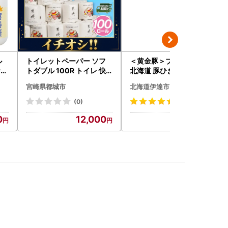
ル
トイレットペーパー ソフ
＜黄金豚＞ブランドポーク
サイ
トダブル 100R トイレ 快
北海道 豚ひき肉 普通挽き
21
速〔12-I5-TP100-R〕
200g 10パック 計2kg
宮崎県都城市
北海道伊達市
(0)
(23)
0
12,000
13,000