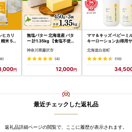
シヒカリ
無塩バター 北海道産 バタ
ママ＆キッズ ベビーミ
精米 5k
ー 計1.35kg 【食塩不使用
キーローションお得用
城県 八千代
】
ズ 380ml 2本セット CH
神奈川県藤沢市
北海道白老町
0
46)
(4)
(10)
8,000
12,000
34,50
最近チェックした返礼品
返礼品詳細ページの閲覧で、ここに履歴が表示されます。