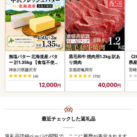
無塩バター 北海道産 バタ
黒毛和牛 焼肉用1.2kg 訳あ
《2
ー 計1.35kg 【食塩不使用
り焼肉
県産
】
セッ
神奈川県藤沢市
京都府亀岡市
宮崎
(4)
(79)
12,000
40,000
最近チェックした返礼品
返礼品詳細ページの閲覧で、ここに履歴が表示されます。