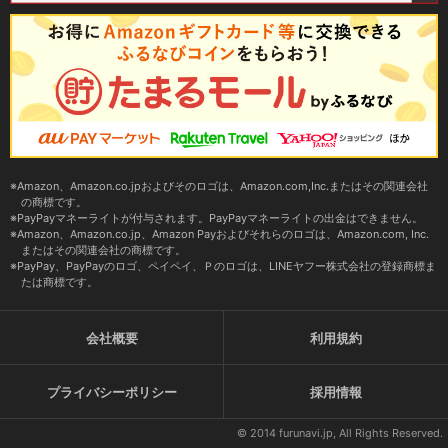
Amazon、Amazon.co.jpおよびそのロゴは、Amazon.com,Inc.またはその関連会社
の商標です。
PayPayマネーライトが付与されます。PayPayマネーライトの出金はできません。
Amazon、Amazon.co.jp、Amazon Payおよびそれらのロゴは、Amazon.com, Inc.
またはその関連会社の商標です。
PayPay、PayPayのロゴ、ペイペイ、Ｐのロゴは、LINEヤフー株式会社の登録商標ま
たは商標です。
会社概要
利用規約
プライバシーポリシー
採用情報
© 2014 furunavi.jp, All Rights Reserved.