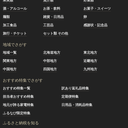
果実類
魚介類
野菜類
酒・アルコール
お茶・飲料
お菓子・スイーツ
麺類
雑貨・日用品
卵
加工食品
工芸品
感謝状・記念品
旅行・チケット
セット類 その他
地域でさがす
地域一覧
北海道地方
東北地方
関東地方
中部地方
近畿地方
中国地方
四国地方
九州地方
おすすめ特集でさがす
おすすめ特集一覧
訳あり返礼品特集
担当者おすすめ特集
定期便特集
地元が誇る家電特集
日用品・消耗品特集
ふるなび限定特集
ふるさと納税を知る