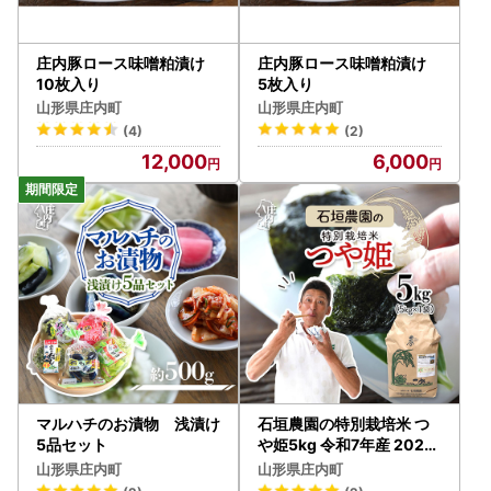
庄内豚ロース味噌粕漬け
庄内豚ロース味噌粕漬け
10枚入り
5枚入り
山形県庄内町
山形県庄内町
(4)
(2)
12,000
6,000
マルハチのお漬物 浅漬け
石垣農園の特別栽培米 つ
5品セット
や姫5kg 令和7年産 2025
年産 ブランド米 山形県 コ
山形県庄内町
山形県庄内町
シヒカリの原点、亀の尾発