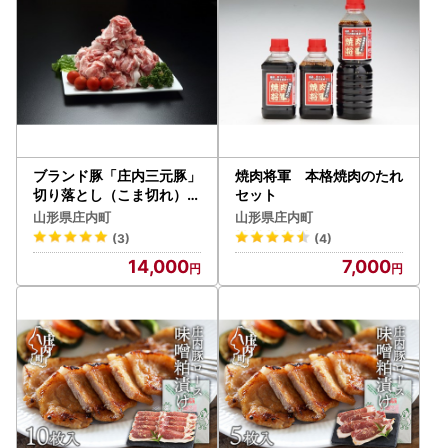
何卒ご了承いただきますようお願い致します。
※農産物などは天候及び生育状況等により発送時期が前後す
る場合がございます。
※申込状況により配送時期が多少前後する場合がございま
す。
ブランド豚「庄内三元豚」
焼肉将軍 本格焼肉のたれ
切り落とし（こま切れ）（
セット
1.6kg）
山形県庄内町
山形県庄内町
(3)
(4)
14,000
7,000