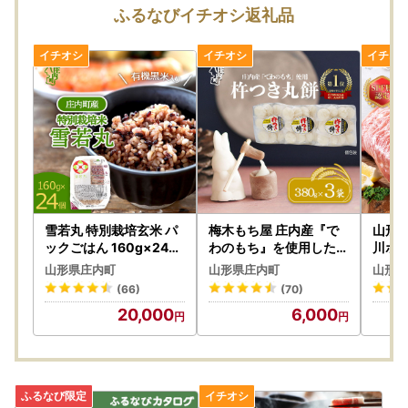
すようお願いいたします。
ふるなびイチオシ返礼品
ただし、返礼品ごとに発送時期が異なり、寄附状況によって
は、年明けとなる場合もございます。あらかじめご了承願い
ます。発送時期等については、返礼品ページでご確認いただ
くか、担当までお問い合わせください。
■ワンストップ特例申請の取扱いについて
申込時にワンストップ特例を希望された方には領収書と一緒
にワンストップ特例申請書をお送りいたします。
寄附を行った年の翌年の1月10日までに、確認書類を添付し
て庄内町役場に到着するように郵送にてお送りください
例年、期限間際に提出し、確認書類の不備等で受付ができな
雪若丸 特別栽培玄米 パ
梅木もち屋 庄内産『で
山形県
い方がいらっしゃいます。
ックごはん 160g×24個
わのもち』を使用した杵
川ポ
有機黒米入 健康 ダイエ
つき餅 380g×3袋 柔ら
4kg
※確認書類の不備により受付をできない場合は、受付をせず
山形県庄内町
山形県庄内町
山形県
ット 備蓄 保存食 防災 簡
かくよく伸びる 丸もち
肉 冷
申請書を返送いたします。
(66)
(70)
単レンジ 温めるだけ 湯
お雑煮 正月 丸餅 おもち
20,000
6,000
煎調理 レトルト ごはん
個包装 6000円 6千円
■ワンストップ特例申請書について
ライス 玄米
ワンストップ特例申請書について、希望された方にはワンス
トップ特例申請書を郵送しておりますが、年末に近づくと郵
送が間に合わない場合がございます。
12月25日以降ご寄附された方で、ワンストップ特例をご希