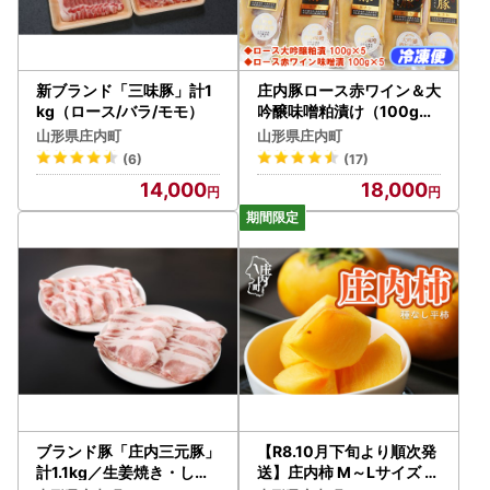
ら内容の確認をいたします。受付が完了しましたら、受付完
了メールを送信いたします。
■ふるさと納税サイトを装う偽サイトにご注意ください。
新ブランド「三味豚」計1
庄内豚ロース赤ワイン＆大
ふるさと納税サイトを装った偽サイトが多数開設されていま
kg（ロース/バラ/モモ）
吟醸味噌粕漬け（100g×
各5袋）
す。
山形県庄内町
山形県庄内町
庄内町ふるさと納税の返礼品の一部も無断で掲載されてお
(6)
(17)
り、割引しているような表示をして寄附をさせるサイト、既
14,000
18,000
存ポータルサイトを模倣したサイトなどが存在しています。
また、庄内町では、皆様からの寄附をお受けするにあたり、
寄附の申込みをされていない人に対し、払込取扱票を郵送し
たり入金案内の通知をすることはありません。
寄附の強要や詐欺行為には十分ご注意ください。
■寄附を検討している皆様へのお願い
お米も野菜もフルーツも、鮮度で味が左右されるものです。
お米は精米から1ヵ月で味が落ちるといわれています。
保存方法にもよりますが、1か月以内に食べていただけます
と本来の味をお楽しみいただけます。
ブランド豚「庄内三元豚」
【R8.10月下旬より順次発
また、到着後一週間以上経過してから開封し、中身に異常が
計1.1kg／生姜焼き・しゃ
送】庄内柿 M～Lサイズ 7.