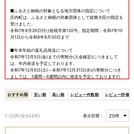
■ふるさと納税の対象となる地方団体の指定について
庄内町は、ふるさと納税の対象団体として総務大臣の指定を
受けました。
令和7年9月26日付け総税市第120号。指定期間：令和7年10
月1日から令和8年9月30日まで
■年末年始の返礼品発送について
令和7年12月5日(金)までの寄附分(入金確定)につきまして
は、年内発送を予定しております。
令和7年12月6日(土)～令和7年12月31日(水)の寄附分につき
ましては、3週間～6週間以内に発送を予定しておりますの
であらかじめご了承ください。
おすすめ順
安い順
高い順
レビュー件数順
レビュー評価順
庄内町では、12月18日から12月31日まで郵便振替でのお支
払いを停止いたします。
1
~
20
件(全
544
件)
表示切替：
■11月以降の返礼品の発送について
年内到着をご希望の場合は、12月上旬までご寄附いただきま