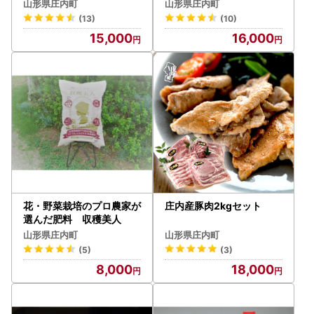
ぶしゃぶセット
5kg（入金期限：2026.10
あった場合には、庄内町では対応ができません。
山形県庄内町
山形県庄内町
.10）
特に食品類については、必ず到着時にご確認をお願いいたし
(13)
(10)
ます。
15,000
16,000
■返礼品の発送について
ご入金後、3～6週間程度で発送いたします。
なお、配送月が指定されているものや定期便は返礼品ページ
に記載の時期に発送いたします。
配送日の指定は、お受けしておりません。
やむを得ない事情等により、配送日の指定をご希望の方は、
必ず事前にお電話（0234-42-0159）でお問合せのうえお申
し込みください。
配送時間帯の希望は配送業者の時間区分に準じます。
配送先の住所が変わる場合や、長期間不在にする場合等は、
花・野菜栽培のプロ農家が
庄内産豚肉2kgセット
住所が変わるまたは不在にする2週間前までに必ずご連絡を
選んだ肥料 収穫美人
お願いいたします。
山形県庄内町
山形県庄内町
また、申し込み情報の不備や引越しなど、寄附者様の都合に
(5)
(3)
より、返礼品をお届けすることができなかった場合再発送は
8,000
18,000
いたしません。
※送料をご負担いただける場合のみ再発送致します。