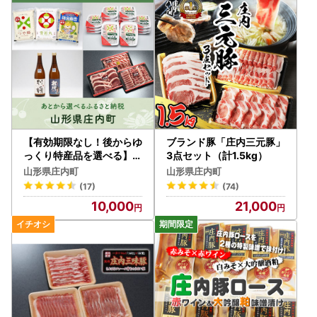
望の場合は、ご自身で申請書をご準備いただき、本人確認書
類（マイナンバー確認書類や顔写真付き身元確認書類等）を
添付して庄内町役場に翌年1月10日必着で送付ください。
（ご自身で申請書をご準備してご提出後、庄内町からも申請
書が届く場合がありますが、再度ご提出いただく必要はござ
いません。お手数ですが破棄ください。）
例年、期限間際に提出し、確認書類の不備等で受付ができな
い方がいらっしゃいます。
また、期限を過ぎて到着した分につきましては、他の寄附者
【有効期限なし！後からゆ
ブランド豚「庄内三元豚」
の方々のご迷惑となりますので、受付できません。
っくり特産品を選べる】山
3点セット（計1.5kg）
形県庄内町カタログポイン
余裕を持って提出いただきますようお願いいたします。
山形県庄内町
山形県庄内町
ト
(17)
(74)
■ワンストップ特例オンライン申請が可能です。
10,000
21,000
「e-NINSHO」「IAM（アイアム）」の利用が可能です。
ただし、「自治体マイページ」はご利用いただけません。あ
らかじめご了承願います。
ワンストップ特例申請書が受付された時点で、受付完了のメ
ールをお送りいたします。
年末年始休業中に郵送された分につきましては、休業明けか