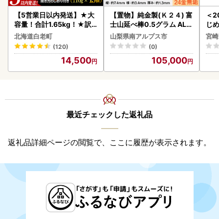
【5営業日以内発送】★大
【置物】純金製(Ｋ２４) 富
＜2
容量！合計1.65kg！★訳
士山延べ棒0.5グラム ALP
じ
あり・牛の里ビーフハンバ
BK181
ロイ
北海道白老町
山梨県南アルプス市
宮崎
ーグ(110ｇ5枚入）×3 AG
K00
(120)
(0)
058
14,500
105,000
最近チェックした返礼品
返礼品詳細ページの閲覧で、ここに履歴が表示されます。