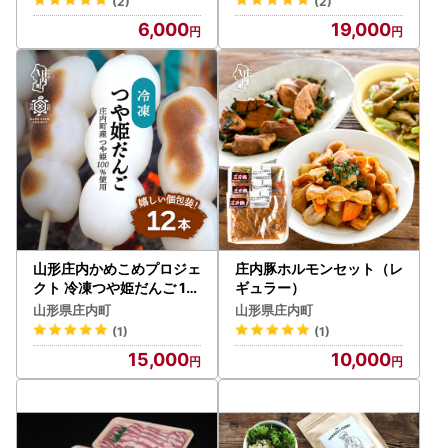
(2)
(2)
祥の地 庄内
6,000
19,000
山形庄内かめこめプロジェ
庄内豚ホルモンセット（レ
クト 冷凍つや姫だんご 12
ギュラー）
本（個包装）
山形県庄内町
山形県庄内町
(1)
(1)
15,000
10,000