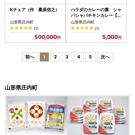
Kチェア（作 桑原信之）
ハラダのカレーの素 シャ
バシャバチキンカレー【3
64-005B】
山形県庄内町
山形県庄内町
(1)
(1)
500,000
5,000
前へ
1
2
3
4
5
次へ
山形県庄内町