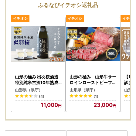
ふるなびイチオシ返礼品
【重要】ヤマト運輸の荷物転送有料化のお知らせ
ヤマト運輸の規定変更により、2023年6月1日（木）以降、
お荷物の送り状に記載されたご住所以外にお届け先を変更
（転送）する場合、送り状に記載されたお届け先から変更後
のお届け先までの配送料が着払いで発生いたします。
なお、ご贈答用の場合でも受取人様に着払いでご負担いただ
くことになりますので、お届け先のご住所をご入力いただく
際には十分にご注意いただいた上でお申込いただきますよう
よろしくお願い申し上げます。
山形の極み 出羽桜酒造
山形の極み 山形牛サー
【10
特別純米古酒10年熟成 F
ロインローストビーフ2
訳あり
2Y-0492
00g F2Y-0072
クリー
※転送を拒否された場合の返礼品の再発送はいたしません。
山形県（県庁）
山形県（県庁）
山形県
家庭用
(4)
(1)
イーツ 
詳しくは
ヤマト運輸のホームページ
をご確認ください。
11,000
23,000