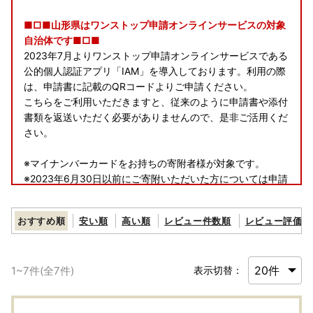
■□■山形県はワンストップ申請オンラインサービスの対象
自治体です■□■
2023年7月よりワンストップ申請オンラインサービスである
公的個人認証アプリ「IAM」を導入しております。利用の際
は、申請書に記載のQRコードよりご申請ください。
こちらをご利用いただきますと、従来のように申請書や添付
書類を返送いただく必要がありませんので、是非ご活用くだ
さい。
※マイナンバーカードをお持ちの寄附者様が対象です。
※2023年6月30日以前にご寄附いただいた方については申請
書にQRコードの記載はございません。（6月下旬頃にご寄附
いただいた一部の方へはQRコード付きの申請書が送付され
おすすめ順
安い順
高い順
レビュー件数順
レビュー評価順
る場合がございます。）
※
「ふるまど」
からQRコード付きの申請書をダウンロードい
ただけます。
1
~
7
件(全
7
件)
表示切替：
※公的個人認証アプリ「IAM」の詳細については以下よりご
確認ください。
https://iam-jpki.jp/lp/onestop/