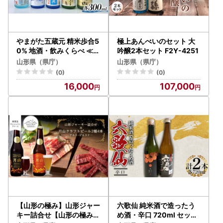
やまがた五蔵元 精米歩合5
極上あんべいのセット 大
0% 地酒・飲みくらべ ≪3
吟醸2本セット F2Y-4251
≫ F2Y-4496
山形県（県庁）
山形県（県庁）
(0)
(0)
16,000
107,000
【山形の極み】山形ジャー
六歌仙 純米酒で造ったう
キー詰合せ【山形の極み】
め酒・辛口 720ml セット