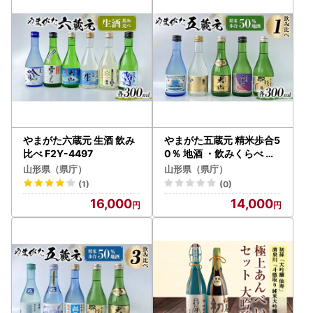
やまがた六蔵元 生酒 飲み
やまがた五蔵元 精米歩合5
比べ F2Y-4497
0％ 地酒 ・飲みくらべ ≪1
≫ F2Y-3609
山形県（県庁）
山形県（県庁）
(1)
(0)
16,000
14,000