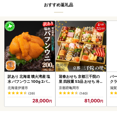
おすすめ返礼品
訳あり 北海道 噴火湾産 塩
迎春おせち 京都三千院の
バー
水 バフンウニ 100g 2パッ
里 四段重 53品 おせち 冷蔵
クラ
ク 計200g 《アフター保証
2027 先行予約
アボ
北海道伊達市
京都府亀岡市
滋賀
付き》うに ウニ 雲丹 海鮮
ン
(39)
(140)
海の幸 魚介類 ウニ丼 お寿
28,000
81,000
司 濃厚 無添加 産地直送 お
取り寄せ 山村水産 送料無
料