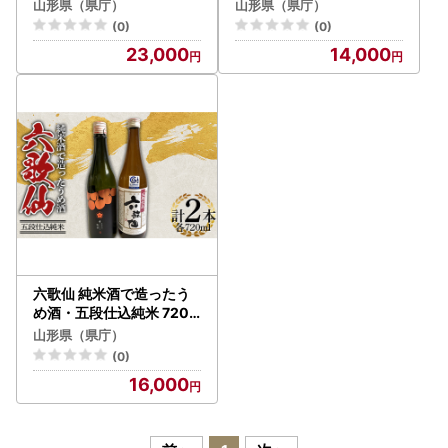
月山クラフトビール2種4
F2Y-4260
山形県（県庁）
山形県（県庁）
本（アルト・ピルスナー）
(0)
(0)
地ビールセット F2Y-539
23,000
14,000
0
六歌仙 純米酒で造ったう
め酒・五段仕込純米 720
ml セット F2Y-4261
山形県（県庁）
(0)
16,000