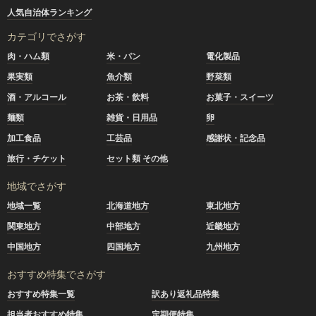
人気自治体ランキング
カテゴリでさがす
肉・ハム類
米・パン
電化製品
果実類
魚介類
野菜類
酒・アルコール
お茶・飲料
お菓子・スイーツ
麺類
雑貨・日用品
卵
加工食品
工芸品
感謝状・記念品
旅行・チケット
セット類 その他
地域でさがす
地域一覧
北海道地方
東北地方
関東地方
中部地方
近畿地方
中国地方
四国地方
九州地方
おすすめ特集でさがす
おすすめ特集一覧
訳あり返礼品特集
担当者おすすめ特集
定期便特集