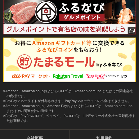
Amazon、Amazon.co.jpおよびそのロゴは、Amazon.com,Inc.またはその関連会社
の商標です。
PayPayマネーライトが付与されます。PayPayマネーライトの出金はできません。
Amazon、Amazon.co.jp、Amazon Payおよびそれらのロゴは、Amazon.com, Inc.
またはその関連会社の商標です。
PayPay、PayPayのロゴ、ペイペイ、Ｐのロゴは、LINEヤフー株式会社の登録商標ま
たは商標です。
会社概要
利用規約