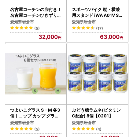
名古屋コーチンの卵付き！
スポーツバイク 縦・横兼
名古屋コーチンひきずりセ
用スタンド iWA A01V Sp
ット(3～4人前)【0667】
ecial ブラック＆シルバー
愛知県岩倉市
愛知県岩倉市
【0414】
(5)
(17)
32,000
63,000
つよいこグラス S・M 各3
ぶどう糖ラムネ(ビタミン
個｜コップ カップ グラス
C配合) 8個【0201】
アデリア 食器 子供 幼児 日
愛知県岩倉市
愛知県岩倉市
本製 割れにくい シンプル
(5)
(4)
持ちやすい【0526】