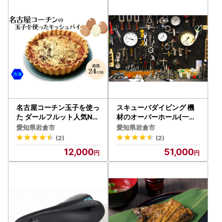
名古屋コーチン玉子を使っ
スキューバダイビング 機
た ダールフルット人気No
材のオーバーホール(一台)
1のキッシュパイ(冷凍)【
[0900]
愛知県岩倉市
愛知県岩倉市
0570】
(2)
(2)
12,000
51,000