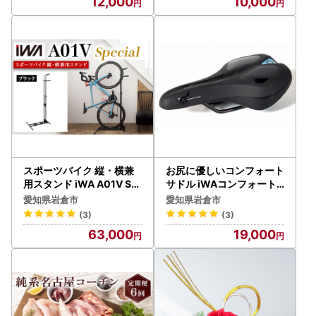
12,000
10,000
スポーツバイク 縦・横兼
お尻に優しいコンフォート
用スタンド iWA A01V Sp
サドル iWAコンフォート
ecial ブラック【0415】
プラス D102【0407】
愛知県岩倉市
愛知県岩倉市
(3)
(3)
63,000
19,000