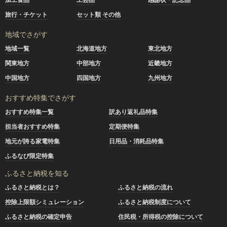
旅行・チケット
セット類 その他
地域でさがす
地域一覧
北海道地方
東北地方
関東地方
中部地方
近畿地方
中国地方
四国地方
九州地方
おすすめ特集でさがす
おすすめ特集一覧
訳あり返礼品特集
担当者おすすめ特集
定期便特集
地元が誇る家電特集
日用品・消耗品特集
ふるなび限定特集
ふるさと納税を知る
ふるさと納税とは？
ふるさと納税の流れ
控除上限額シミュレーション
ふるさと納税制度について
ふるさと納税の確定申告
住民税・所得税の控除について