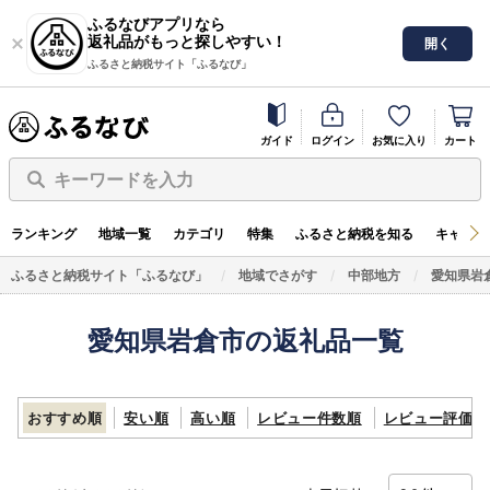
ふるなびアプリなら
返礼品がもっと探しやすい！
開く
ふるさと納税サイト「ふるなび」
ガイド
ログイン
お気に入り
カート
キーワードを入力
ランキング
地域一覧
カテゴリ
特集
ふるさと納税を知る
キャンペ
ふるさと納税サイト「ふるなび」
地域でさがす
中部地方
愛知県岩
愛知県岩倉市の返礼品一覧
おすすめ順
安い順
高い順
レビュー件数順
レビュー評価順