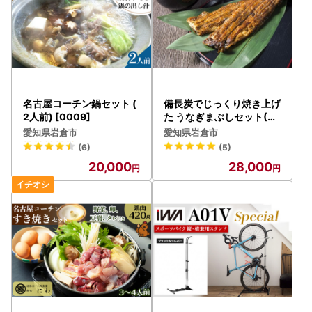
名古屋コーチン鍋セット (
備長炭でじっくり焼き上げ
2人前) [0009]
た うなぎまぶしセット(4
人前)【0545】
愛知県岩倉市
愛知県岩倉市
(6)
(5)
20,000
28,000