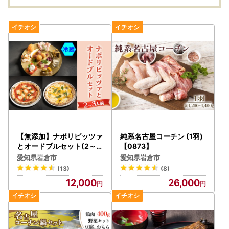
チョ
572
【無添加】ナポリピッツァ
純系名古屋コーチン (1羽)
とオードブルセット(2～3
【0873】
人前)冷蔵【0555】
愛知県岩倉市
愛知県岩倉市
(13)
(8)
12,000
26,000