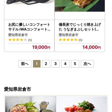
お尻に優しいコンフォート
備長炭でじっくり焼き上げ
サドル iWAコンフォート
た うなぎまぶしセット(2
プラス D073【0406】
人前)【0544】
愛知県岩倉市
愛知県岩倉市
(1)
(1)
19,000
14,000
前へ
1
2
3
4
5
次へ
愛知県岩倉市