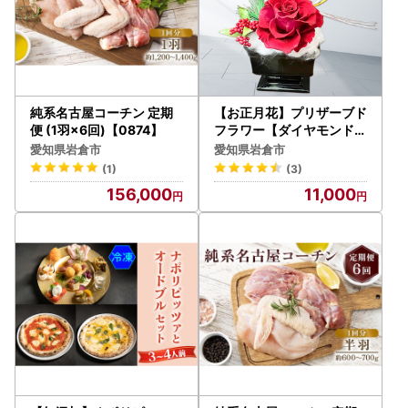
純系名古屋コーチン 定期
【お正月花】プリザーブド
便 (1羽×6回)【0874】
フラワー【ダイヤモンドロ
ーズ】(体験型)【0508】
愛知県岩倉市
愛知県岩倉市
(1)
(3)
156,000
11,000