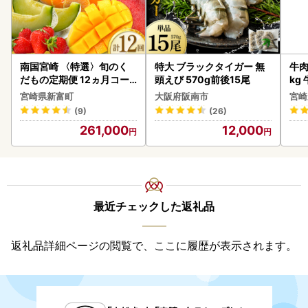
南国宮崎 〈特選〉旬のく
特大 ブラックタイガー 無
牛肉 宮崎牛 赤身＆霜降り
だもの定期便 12ヵ月コー
頭えび 570g前後15尾
kg
ス【F84-25】
kg
宮崎県新富町
大阪府阪南市
宮崎
(9)
(26)
261,000
12,000
最近チェックした返礼品
返礼品詳細ページの閲覧で、ここに履歴が表示されます。