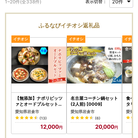
1
~
20
件(全
338
件)
表示切替：
ふるなびイチオシ返礼品
【無添加】ナポリピッツ
名古屋コーチン鍋セット
食べて
ァとオードブルセット(
(2人前) [0009]
タリア
2～3人前)冷蔵【0555
(冷蔵
愛知県岩倉市
愛知県岩倉市
愛知県
】
煮込み
(13)
(6)
ッツァ
12,000
20,000
グラ
ナポリ