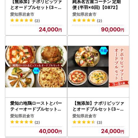
【無添加】ナポリピッツァ
純系名古屋コーチン 定期
とオードブルセット(3～4
便 (半羽×6回)【0872】
人前)冷凍【0559】
愛知県岩倉市
愛知県岩倉市
(2)
(2)
24,000
90,000
愛知の地鶏ローストとパー
【無添加】ナポリピッツァ
ティーオードブルセット(
とオードブルセット(3～4
冷蔵) [0134]
人前)冷蔵【0558】
愛知県岩倉市
愛知県岩倉市
(2)
(3)
40,000
24,000