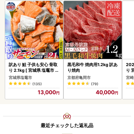
訳あり 鮭 子供も安心 骨取
黒毛和牛 焼肉用1.2kg 訳あ
20
り 2.1kg [ 宮城県 塩竈市 ]
り焼肉
り 
鮭
C32
宮城県塩竈市
京都府亀岡市
宮崎
(135)
(79)
13,000
40,000
最近チェックした返礼品