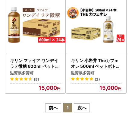
希望がございましたら、ふるさと納税担当(contact-taga@o
rebo.jp)までご連絡ください。
キリン ファイア ワンデイ
キリン 小岩井 Theカフェ
ラテ微糖 600ml ペットボ
オレ 500ml ペットボトル
トル × 24本
× 24本 | カフェオレ
滋賀県多賀町
滋賀県多賀町
(5)
(2)
15,000
15,000
前へ
1
次へ