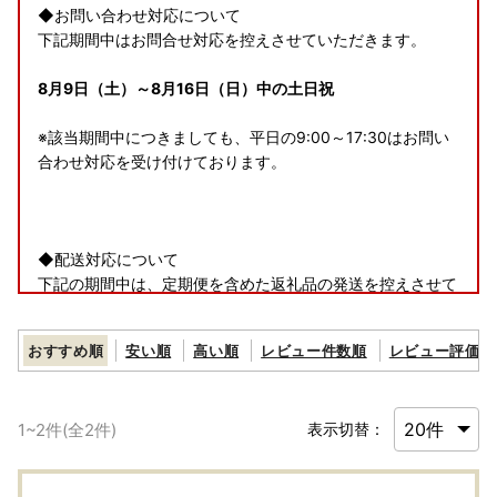
◆お問い合わせ対応について
下記期間中はお問合せ対応を控えさせていただきます。
8月9日（土）～8月16日（日）中の土日祝
※該当期間中につきましても、平日の9:00～17:30はお問い
合わせ対応を受け付けております。
◆配送対応について
下記の期間中は、定期便を含めた返礼品の発送を控えさせて
いただきます。
おすすめ順
安い順
高い順
レビュー件数順
レビュー評価順
8月9日（土）～8月16日（日）
※一部の事業者に関しては、該当期間中も発送を行っており
1
~
2
件(全
2
件)
表示切替：
ます。
何卒ご容赦くださいますよう、お願い申し上げます。