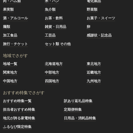
肉・ハム類
米・パン
電化製品
果実類
魚介類
野菜類
酒・アルコール
お茶・飲料
お菓子・スイーツ
麺類
雑貨・日用品
卵
加工食品
工芸品
感謝状・記念品
旅行・チケット
セット類 その他
地域でさがす
地域一覧
北海道地方
東北地方
関東地方
中部地方
近畿地方
中国地方
四国地方
九州地方
おすすめ特集でさがす
おすすめ特集一覧
訳あり返礼品特集
担当者おすすめ特集
定期便特集
地元が誇る家電特集
日用品・消耗品特集
ふるなび限定特集