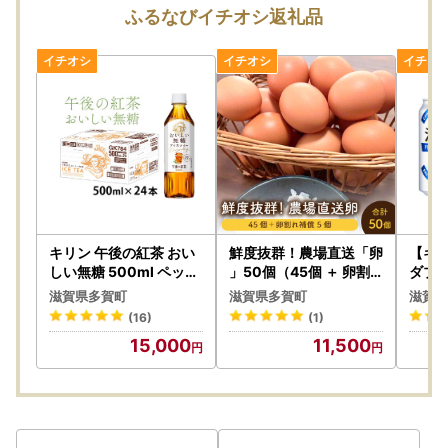
なお、寄附については期間中も受け付けております。
ふるなびイチオシ返礼品
受領証明書及びワンストップ特例申請書のお届けについて
入金確認後、注文内容確認画面の【注文者情報】に記載の住
所にお送りいたします。
〈プライバシーポリシー（個人情報保護方針）について〉
お客様からいただいた個人情報は、多賀町が責任をもって管
キリン 午後の紅茶 おい
鮮度抜群！農場直送「卵
【キ
理し、関係法令で定められた場合を除き、第三者に譲渡した
しい無糖 500ml ペット
」50個（45個 ＋ 卵割
ダブル 
ボトル × 24本 | 紅茶
れ補償 5個）
淡麗 
り、提供したりすることはございません。
滋賀県多賀町
滋賀県多賀町
滋賀県
なお、お客様からいただいた個人情報は、商品の発送、事務
(16)
(1)
連絡、いただいたふるさと納税の使い道に関する報告、多賀
15,000
11,500
町が主催・出展するふるさと納税関連イベント情報の提供及
び多賀町のふるさと納税に関する情報提供のために使用させ
ていただき、その手段として、電子メールの配信やパンフレ
ット等の資料の郵送をさせていただくことがあります。
御不明な点や、電子メールの配信又は資料の郵送停止等のご