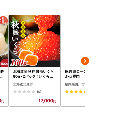
海鮮
北海道産 秋鮭 醤油いくら
豚肉 肩ロースブロック 約2
たて
80g×2パック ( いくら イ
.1kg 豚肉
クラ 魚卵 鮭 サケ さけ 鮭い
北海道北見市
福岡県田川市
くら 醤油漬け パック 北海
道産 ふるさと納税 秋鮭 )【
(0)
(11)
233-0002】
0
17,000
14,000