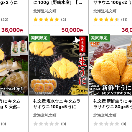
g×2 うに
に 100g［野崎水産］【 う
サキウニ 100g×2 
に ウニ 雲丹 珍味 おつまみ
北海道礼文町
北海道礼文町
酒の肴 海鮮 ご飯のお供 】
(22)
(2)
(11)
36,000
50,000
36,
うに キタム
礼文産 塩水ウニ キタムラ
礼文産 新鮮生うに 
g ＆ 天然蒸
サキウニ 100g×5 うに
ラサキウニ 80g×5 
イス2 うに
北海道礼文町
北海道礼文町
(0)
(0)
(0)