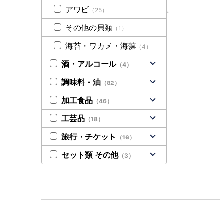
アワビ
（25）
その他の貝類
（1）
海苔・ワカメ・海藻
（4）
酒・アルコール
（4）
調味料・油
（82）
加工食品
（46）
工芸品
（18）
旅行・チケット
（16）
セット類 その他
（3）