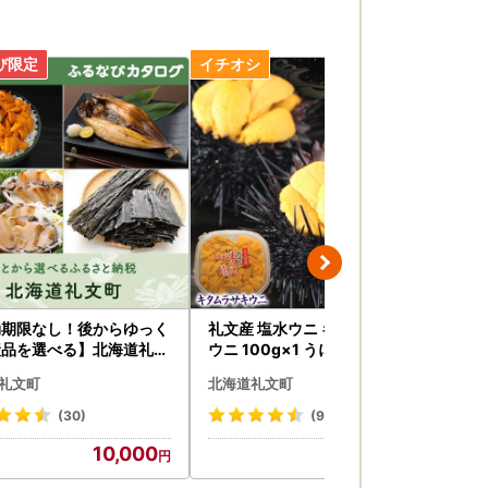
効期限なし！後からゆっく
礼文産 塩水ウニ キタムラサキ
北海
産品を選べる】北海道礼文
ウニ 100g×1 うに
品 
タログポイント
m
礼文町
北海道礼文町
北
【 
し 
(30)
(92)
噌汁
10,000
19,000