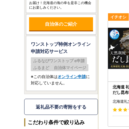
お届け！北海道の海の幸を是非この機会
にお楽しみください。
自治体のご紹介
ワンストップ特例オンライン
申請
対応サービス
ふるなびワンストップ e申請
ふるまど
自治体マイページ
※この自治体は
オンライン申請
に
対応していません。
北海道 
だし昆布
］【 昆
北海道礼
天然 利
返礼品不要の寄附をする
煮物 旨味
こだわり条件で絞り込み