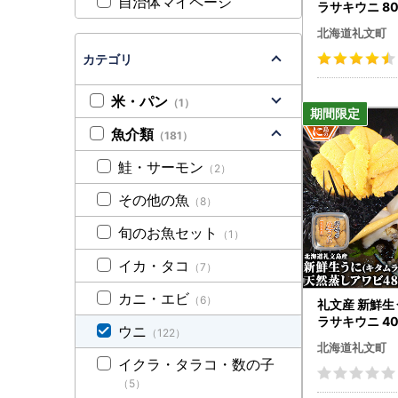
自治体マイページ
ラサキウニ 80
北海道礼文町
カテゴリ
米・パン
（1）
魚介類
（181）
鮭・サーモン
（2）
その他の魚
（8）
旬のお魚セット
（1）
イカ・タコ
（7）
カニ・エビ
（6）
礼文産 新鮮生
ラサキウニ 40
ウニ
（122）
しアワビ スラ
北海道礼文町
イクラ・タラコ・数の子
（5）