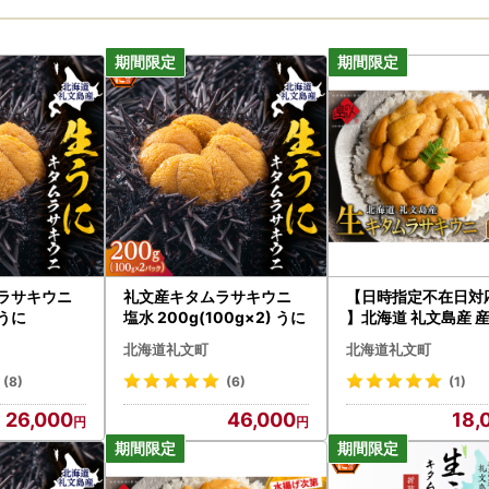
ムラサキウニ
礼文産キタムラサキウニ
【日時指定不在日対
 うに
塩水 200g(100g×2) うに
】北海道 礼文島産 
送 鮮度抜群 塩水 生
北海道礼文町
北海道礼文町
ラサキウニ 90g×1
(8)
(6)
(1)
26,000
46,000
18,