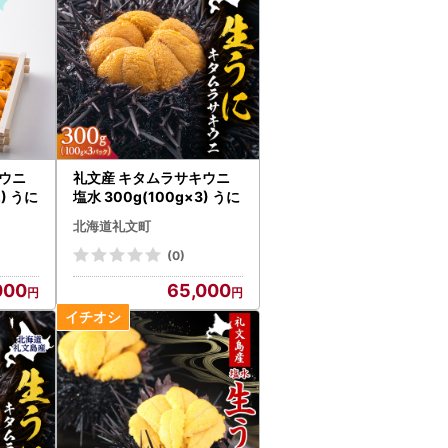
キウニ
礼文産 キタムラサキウニ
2) うに
塩水 300g(100g×3) うに
北海道礼文町
(0)
000
65,000