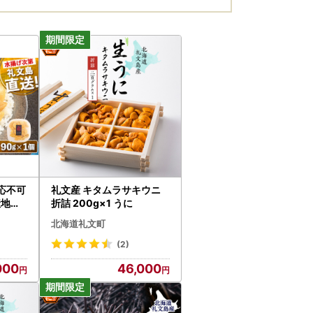
応不可
礼文産 キタムラサキウニ
産地直
折詰 200g×1 うに
キタム
北海道礼文町
パック
(2)
000
46,000