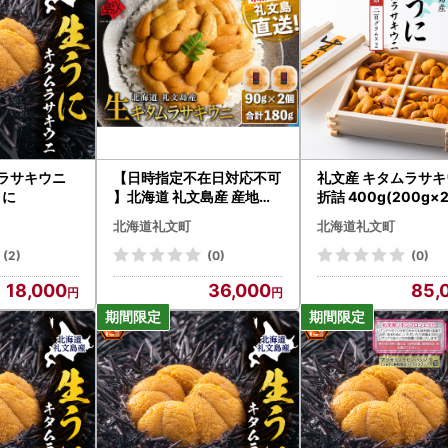
ムラサキウニ
【日時指定不在日対応不可
礼文産 キタムラサ
うに
】北海道 礼文島産 産地直
折詰 400g(200g×
送 鮮度抜群 塩水 生キタム
北海道礼文町
北海道礼文町
ラサキウニ 180g（90g×2
パック）
(2)
(0)
(0)
18,000
36,000
85,