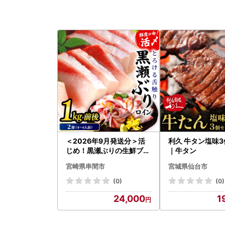
＜2026年9月発送分＞活
利久 牛タン塩味
じめ！黒瀬ぶりの生鮮ブリ
｜牛タン
ロイン2節（1.0kg前後）_
宮崎県串間市
宮城県仙台市
K001-012-2609
(0)
(0)
24,000
1