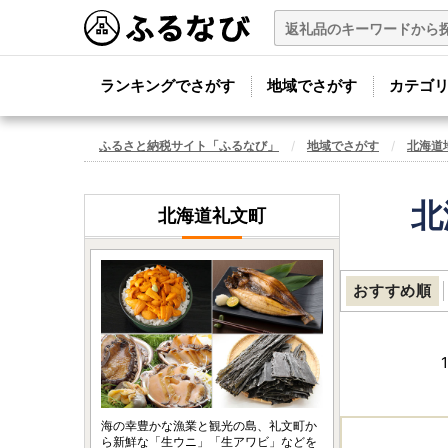
ランキングでさがす
地域でさがす
カテゴ
ふるさと納税サイト「ふるなび」
地域でさがす
北海道
北
北海道礼文町
おすすめ順
1
海の幸豊かな漁業と観光の島、礼文町か
ら新鮮な「生ウニ」「生アワビ」などを