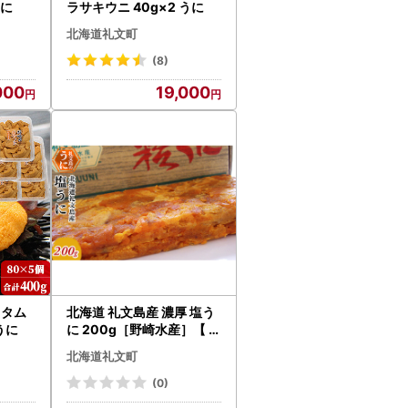
うに
ラサキウニ 40g×2 うに
北海道礼文町
(8)
000
19,000
キタム
北海道 礼文島産 濃厚 塩う
うに
に 200g［野崎水産］【 う
に ウニ 雲丹 珍味 おつまみ
北海道礼文町
酒の肴 海鮮 ご飯のお供 】
(0)