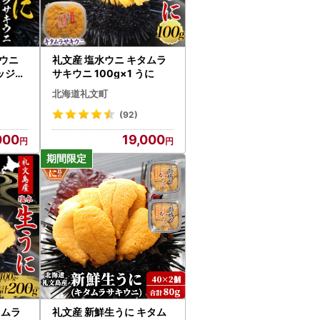
キウニ
礼文産 塩水ウニ キタムラ
バッジ付
サキウニ 100g×1 うに
北海道礼文町
(92)
000
19,000
タムラ
礼文産 新鮮生うに キタム