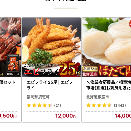
3個セット
エビフライ 25尾 | エビフ
＼漁業者応援品／根室
ライ
市場[直送]お刺身用ほ
貝柱500g A-28002
福岡県須恵町
北海道根室市
(21)
(3442)
9,500
12,000
14,00