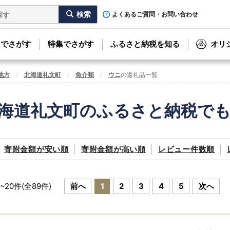
よくあるご質問・お問い合わせ
リでさがす
特集でさがす
ふるさと納税を知る
オリ
地方
北海道礼文町
魚介類
ウニ
の返礼品一覧
海道礼文町のふるさと納税で
寄附金額が
安い順
寄附金額が
高い順
レビュー件数順
~
20
件(全
89
件)
前へ
1
2
3
4
5
次へ