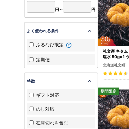
円～
円
よく使われる条件
ふるなび限定
礼文産 キタ
塩水 50g×1 
定期便
北海道礼文町
特徴
ギフト対応
のし対応
在庫切れを含む