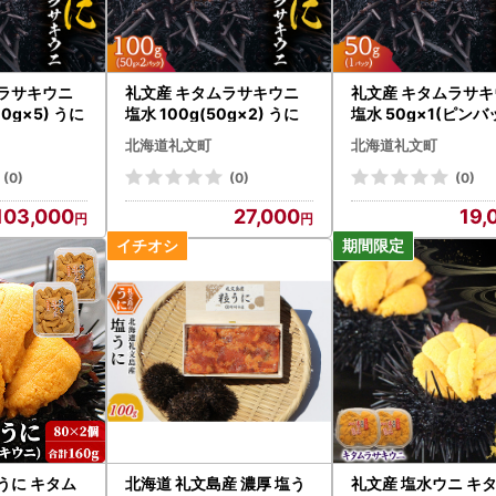
ムラサキウニ
礼文産 キタムラサキウニ
礼文産 キタムラサ
00g×5) うに
塩水 100g(50g×2) うに
塩水 50g×1(ピン
) うに
北海道礼文町
北海道礼文町
(0)
(0)
(0)
103,000
27,000
19,
うに キタム
北海道 礼文島産 濃厚 塩う
礼文産 塩水ウニ キ