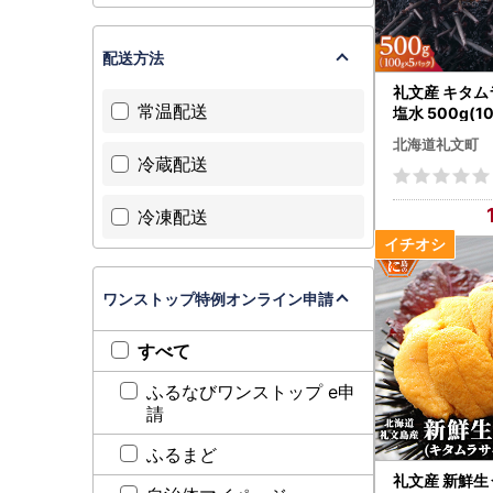
配送方法
礼文産 キタ
常温配送
塩水 500g(1
北海道礼文町
冷蔵配送
冷凍配送
ワンストップ特例オンライン申請
すべて
ふるなびワンストップ e申
請
ふるまど
礼文産 新鮮生