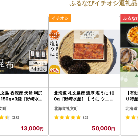
ふるなびイチオシ返礼品
礼文島 香深産 天然 利尻
北海道 礼文島産 濃厚 塩うに 10
【有
 150g×3袋［野崎水産
0g［野崎水産］【 うに ウニ 雲
り特
布 だし昆布 出汁こんぶ
丹 珍味 おつまみ 酒の肴 海鮮 ご
町カ
文町
北海道礼文町
北海道
尻昆布 香深産 海藻 和食
飯のお供 】
 】
(38)
(2)
13,000
50,000