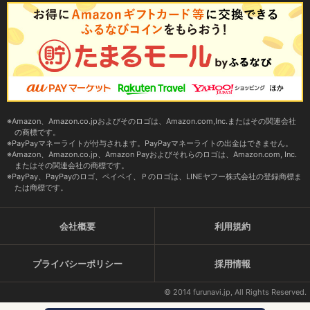
Amazon、Amazon.co.jpおよびそのロゴは、Amazon.com,Inc.またはその関連会社
の商標です。
PayPayマネーライトが付与されます。PayPayマネーライトの出金はできません。
Amazon、Amazon.co.jp、Amazon Payおよびそれらのロゴは、Amazon.com, Inc.
またはその関連会社の商標です。
PayPay、PayPayのロゴ、ペイペイ、Ｐのロゴは、LINEヤフー株式会社の登録商標ま
たは商標です。
会社概要
利用規約
プライバシーポリシー
採用情報
© 2014 furunavi.jp, All Rights Reserved.