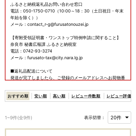
ふるさと納税返礼品お問い合わせ窓口
電話：050-1750-0710（10:00～18：30（土日祝日・年末
年始を除く））
メール：contact_r-g@furusatonouzei.jp
【寄附受領証明書・ワンストップ特例申請に関すること】
奈良市 秘書広報課 ふるさと納税室
電話：0742-93-3274
メール：furusato-tax@city.nara.lg.jp
■返礼品配送について
発送が完了しましたら、ご登録のメールアドレスへお荷物番
号をお知らせいたしますので、ご確認をよろしくお願いいた
します。
おすすめ順
安い順
高い順
レビュー件数順
レビュー評価順
※寄附者様のご都合によって返礼品が受け取れず、返送とな
った場合には寄附者様にて送料負担の上再送を承りますので
お問い合わせくださいませ。
1
~
9
件(全
9
件)
表示切替：