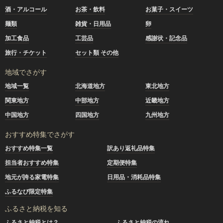
酒・アルコール
お茶・飲料
お菓子・スイーツ
麺類
雑貨・日用品
卵
加工食品
工芸品
感謝状・記念品
旅行・チケット
セット類 その他
地域でさがす
地域一覧
北海道地方
東北地方
関東地方
中部地方
近畿地方
中国地方
四国地方
九州地方
おすすめ特集でさがす
おすすめ特集一覧
訳あり返礼品特集
担当者おすすめ特集
定期便特集
地元が誇る家電特集
日用品・消耗品特集
ふるなび限定特集
ふるさと納税を知る
ふるさと納税とは？
ふるさと納税の流れ