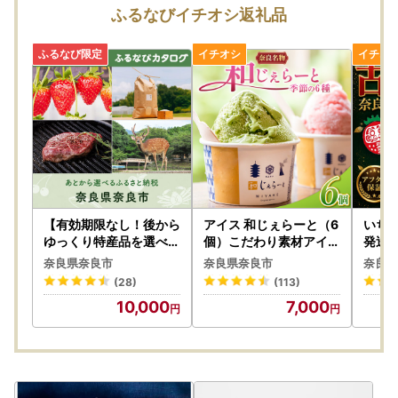
ふるなびイチオシ返礼品
【有効期限なし！後から
アイス 和じぇらーと（6
いちご
ゆっくり特産品を選べる
個）こだわり素材アイス
発送
】奈良県奈良市カタログ
ジェラート J-05
（27
奈良県奈良市
奈良県奈良市
奈良県
ポイント
1
(28)
(113)
10,000
7,000