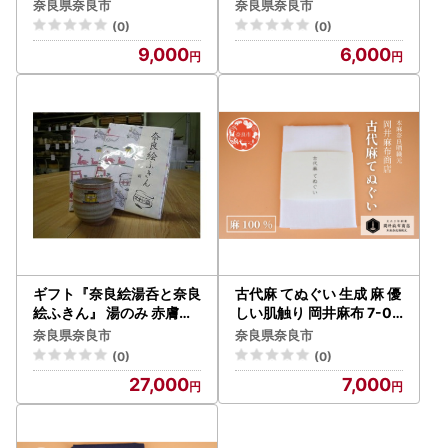
井麻布
奈良県奈良市
奈良県奈良市
(0)
(0)
9,000
6,000
ギフト『奈良絵湯呑と奈良
古代麻 てぬぐい 生成 麻 優
絵ふきん』 湯のみ 赤膚焼
しい肌触り 岡井麻布 7-00
伝統工芸 ako009
6
奈良県奈良市
奈良県奈良市
(0)
(0)
27,000
7,000