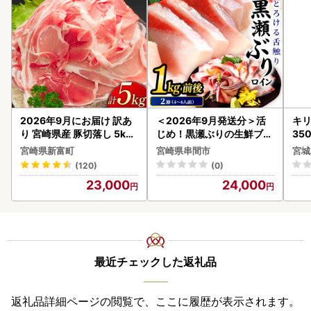
2026年9月にお届け 訳あ
＜2026年9月発送分＞活
キリ
り 宮崎県産 豚切落し 5kg
じめ！黒瀬ぶりの生鮮ブリ
35
C325-2506-2609
ロイン2節（1.0kg前後）_
ーハ
宮崎県新富町
宮崎県串間市
宮城
K001-012-2609
(120)
(0)
23,000
24,000
最近チェックした返礼品
返礼品詳細ページの閲覧で、ここに履歴が表示されます。