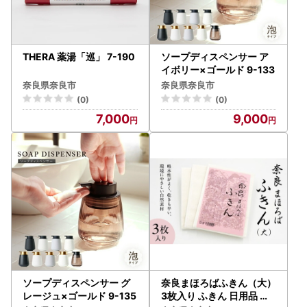
THERA 薬湯「巡」 7-190
ソープディスペンサー ア
イボリー×ゴールド 9-133
奈良県奈良市
奈良県奈良市
(0)
(0)
7,000
9,000
ソープディスペンサー グ
奈良まほろばふきん（大）
レージュ×ゴールド 9-135
3枚入り ふきん 日用品 岡