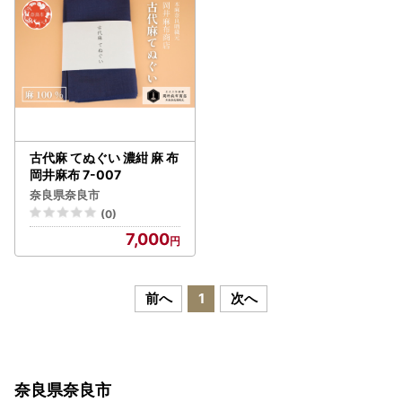
古代麻 てぬぐい 濃紺 麻 布
岡井麻布 7-007
奈良県奈良市
(0)
7,000
前へ
1
次へ
奈良県奈良市