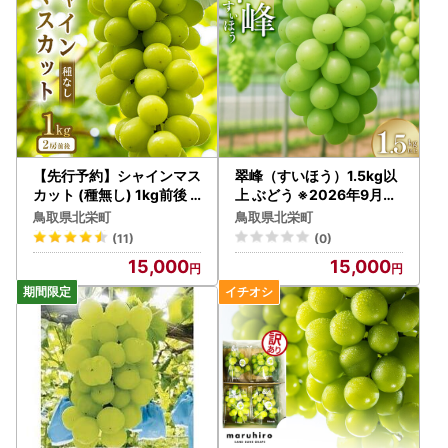
【先行予約】シャインマス
翠峰（すいほう）1.5kg以
カット (種無し) 1kg前後
上 ぶどう ※2026年9月中
※2026年8月下旬～9月下
旬～下旬頃に順次発送予定
鳥取県北栄町
鳥取県北栄町
旬頃に順次発送予定【シャ
※北海道・沖縄・離島へ
(11)
(0)
インマスカット 葡萄 ぶど
の発送不可 ぶどう
15,000
15,000
う フルーツ 果物 鳥取県 北
栄町 おすすめ 人気】