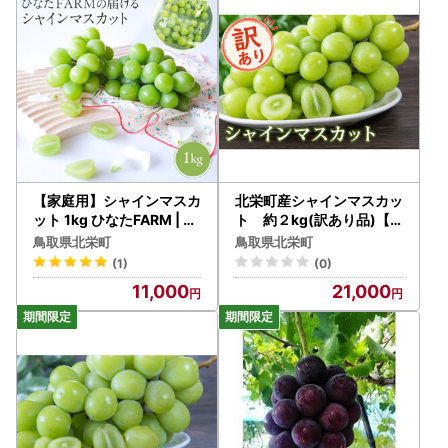
【家庭用】シャインマスカ
北栄町産シャインマスカッ
ット 1kg ひなたFARM | シ
ト 約２kg(訳あり品)【9
ャインマスカット
月上旬以降お届け】
鳥取県北栄町
鳥取県北栄町
(1)
(0)
11,000
21,000