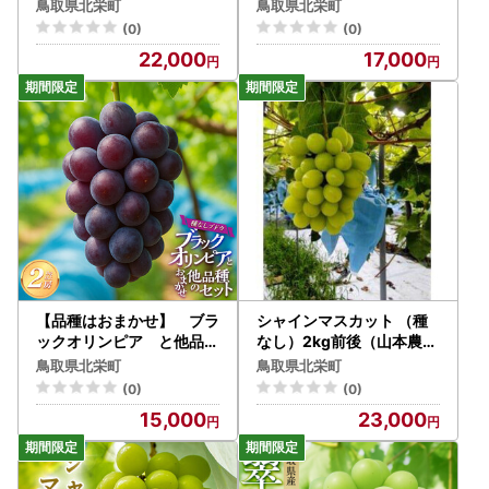
降発送予定 ぶどう
ト ギフト用特秀品 700
鳥取県北栄町
鳥取県北栄町
g以上1房【9月20日以降
(0)
(0)
発送】
22,000
17,000
【品種はおまかせ】 ブラ
シャインマスカット （種
ックオリンピア と他品種
なし）2kg前後（山本農園
のセット（種なし） 1kg以
） ※2026年8月下旬～9
鳥取県北栄町
鳥取県北栄町
上 ※2026年8月下旬頃
月中旬頃に順次発送予定 |
(0)
(0)
より順次発送予定 | ぶど
シャインマスカット
15,000
23,000
う フルーツ