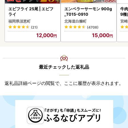
エビフライ 25尾 | エビフ
エンペラーサーモン 900g
牛肉
ライ
_T015-0910
9種
-0
福岡県須恵町
北海道白糠町
宮崎
シ!
(21)
(4708)
12,000
15,000
最近チェックした返礼品
返礼品詳細ページの閲覧で、ここに履歴が表示されます。