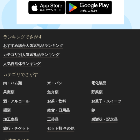
ランキングでさがす
おすすめ総合人気返礼品ランキング
カテゴリ別人気返礼品ランキング
人気自治体ランキング
カテゴリでさがす
肉・ハム類
米・パン
電化製品
果実類
魚介類
野菜類
酒・アルコール
お茶・飲料
お菓子・スイーツ
麺類
雑貨・日用品
卵
加工食品
工芸品
感謝状・記念品
旅行・チケット
セット類 その他