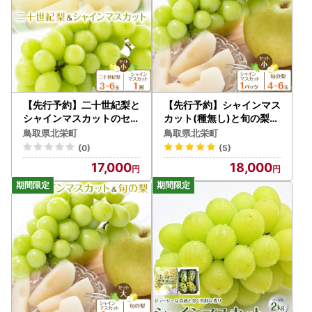
【先行予約】二十世紀梨と
【先行予約】シャインマス
シャインマスカットのセッ
カット(種無し)と旬の梨セ
ト小 ※8月下旬～9月下旬
ット 小 ※2026年8月下旬
鳥取県北栄町
鳥取県北栄町
頃に順次発送予定 シャイ
～9月下旬頃に順次発送予
(0)
(5)
ンマスカット 梨
定 梨
17,000
18,000