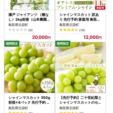
瀬戸 ジャイアンツ （種な
シャインマスカット 訳あ
し）2kg前後（山本農園）
り 先行予約 家庭用 鳥取砂
※2026年9月上旬～9月中
丘地産 1.4kg（350g×4パ
鳥取県北栄町
鳥取県北栄町
旬頃に順次発送予定 | ぶど
ック）｜シャインマスカッ
(0)
(18)
う 瀬戸
ト
20,000
12,000
シャインマスカット 350g
【先行予約】二十世紀梨と
前後×4パック 先行予約 訳
シャインマスカットのセッ
あり ※2026年8月下旬頃
ト 大 ※8月下旬～9月下旬
鳥取県北栄町
鳥取県北栄町
～9月下旬頃に順次発送予
頃に順次発送予定 シャイ