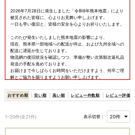
2026年7月28日に発生しました「令和8年熊本地震」により
被災された皆様に、心よりお見舞い申し上げます。
一日も早い復旧と、皆様の安全を心よりお祈りいたします。
このたび発生いたしました熊本地震の影響により、
現在、熊本県一部地域への配送が停止、および九州全域への
配送に遅延が生じております。
物流網の復旧状況を確認しつつ、準備が整い次第順次返礼品
発送の手配を進めております。
お届けまで今しばらくお時間をいただけますよう、何卒ご理
解とご協力を賜りますようお願い申し上げます。
おすすめ順
安い順
高い順
レビュー件数順
レビュー評価順
1
~
20
件(全
21
件)
表示切替：