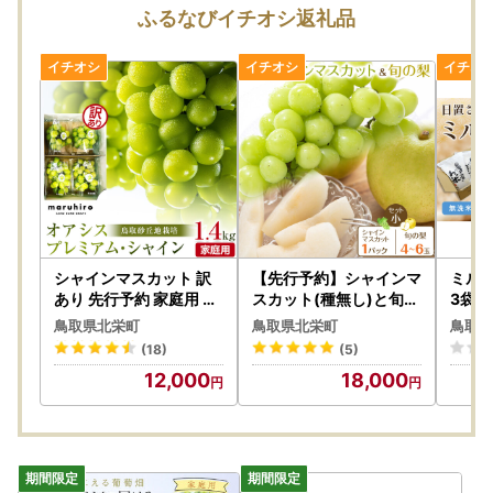
ふるなびイチオシ返礼品
シャインマスカット 訳
【先行予約】シャインマ
ミルキ
あり 先行予約 家庭用 鳥
スカット(種無し)と旬の
3袋 
取砂丘地産 1.4kg（350
梨セット 小 ※2026年8
無洗米
鳥取県北栄町
鳥取県北栄町
鳥取県
g×4パック）｜シャイン
月下旬～9月下旬頃に順
キーク
(18)
(5)
マスカット
次発送予定 梨
12,000
18,000