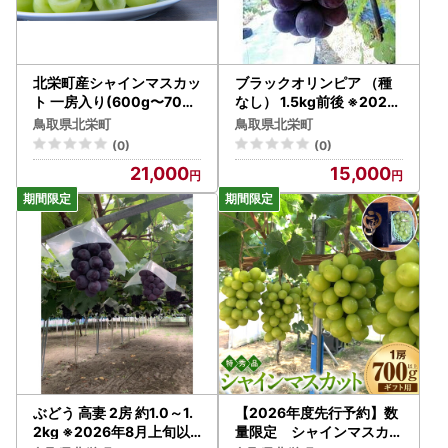
北栄町産シャインマスカッ
ブラックオリンピア （種
ト 一房入り(600g〜700g
なし） 1.5kg前後 ※2026
)【9月上旬以降お届け】
年8月中旬頃より順次発送
鳥取県北栄町
鳥取県北栄町
予定 | ぶどう フルーツ
(0)
(0)
21,000
15,000
ぶどう 高妻 2房 約1.0～1.
【2026年度先行予約】数
2kg ※2026年8月上旬以
量限定 シャインマスカッ