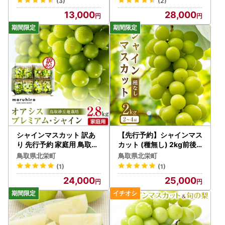
(3)
(2)
定 シャインマスカット
ンマスカット 梨
13,000
28,000
シャインマスカット 訳あ
【先行予約】シャインマス
り 先行予約 家庭用 鳥取砂
カット (種無し) 2kg前後
丘地産 2.8kg（350g×8パ
※2026年8月下旬～9月下
鳥取県北栄町
鳥取県北栄町
ック）｜シャインマスカッ
旬頃に順次発送予定【シャ
(1)
(1)
ト
インマスカット 葡萄 ぶど
24,000
25,000
う 2kg 2キロ フルーツ 果
物 鳥取県 北栄町 おすすめ
人気 】