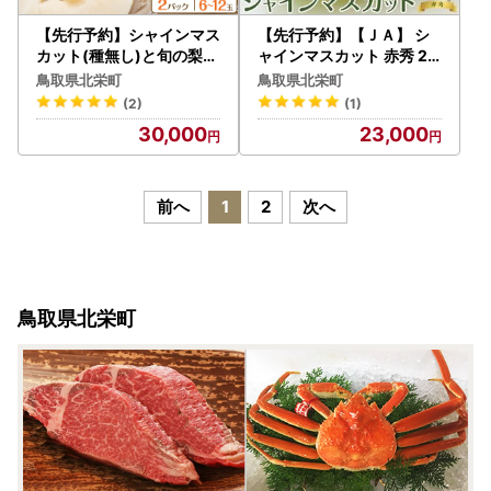
【先行予約】シャインマス
【先行予約】【ＪＡ】 シ
カット(種無し)と旬の梨セ
ャインマスカット 赤秀 2k
ット 大 ※2026年8月下旬
g箱（3～5房入） ※着日指
鳥取県北栄町
鳥取県北栄町
～9月下旬頃に順次発送予
定不可 ※離島への配送不
(2)
(1)
定 梨
可 ※2026年9月初旬頃
30,000
23,000
～9月中旬頃に順次発送予
定 【シャインマスカット
ぶどう 葡萄 フルーツ 果物
くだもの 鳥取県 北栄町 お
前へ
1
2
次へ
すすめ 人気】
鳥取県北栄町