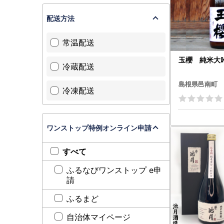
配送方法
常温配送
玉櫻 純米大吟
冷蔵配送
島根県邑南町
冷凍配送
ワンストップ特例オンライン申請
すべて
ふるなびワンストップ e申
請
ふるまど
自治体マイページ