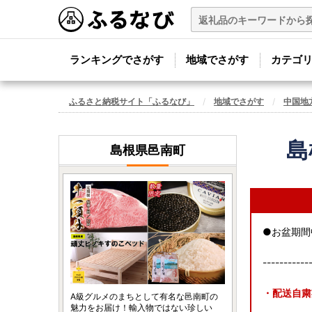
ランキングでさがす
地域でさがす
カテゴ
ふるさと納税サイト「ふるなび」
地域でさがす
中国地
島
島根県邑南町
●お盆期間
-----------
・配送自粛期
A級グルメのまちとして有名な邑南町の
魅力をお届け！輸入物ではない珍しい