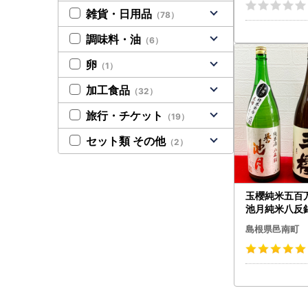
雑貨・日用品
（78）
調味料・油
（6）
卵
（1）
加工食品
（32）
旅行・チケット
（19）
セット類 その他
（2）
玉櫻純米五百万
池月純米八反錦
み比べセット
島根県邑南町