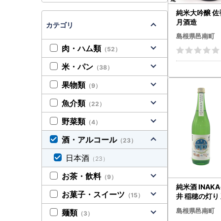
純米大吟醸 佐
月酒造
カテゴリ
島根県邑南町
肉・ハム類
（52）
米・パン
（38）
果物類
（9）
魚介類
（22）
野菜類
（4）
酒・アルコール
（23）
日本酒
（23）
お茶・飲料
（9）
純米酒 INAK
お菓子・スイーツ
（15）
井 稲穂の灯り 
720ml 池
島根県邑南町
麺類
（3）