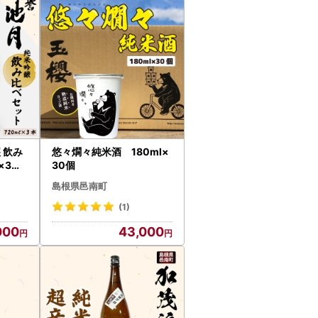
 飲み
悠々燗々純米酒 180ml×
×3本
30個
島根県邑南町
(1)
000
43,000