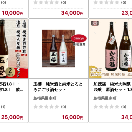
(0)
(0)
(0)
10,000
34,000
23,
石1.8ｌ・
玉櫻 純米酒と純米とろと
加茂福 純米大吟醸
1.8ｌ 飲
ろにごり酒セット
吟醸 原酒セット 1.8
本
島根県邑南町
島根県邑南町
(1)
(0)
(0)
25,000
16,000
34,