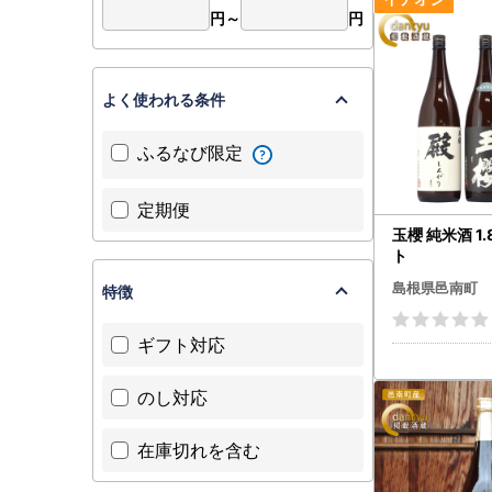
円～
円
よく使われる条件
ふるなび限定
定期便
玉櫻 純米酒 1.
ト
島根県邑南町
特徴
ギフト対応
のし対応
在庫切れを含む