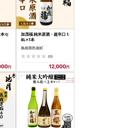
2本セ
加茂福 純米原酒・超辛口 1.
8L×1本
島根県邑南町
(0)
000
12,000