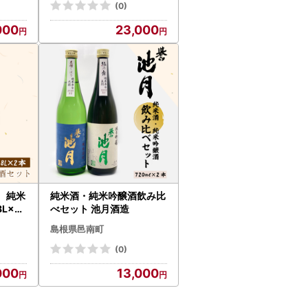
(0)
000
23,000
 純米
純米酒・純米吟醸酒飲み比
L×2
べセット 池月酒造
島根県邑南町
(0)
000
13,000