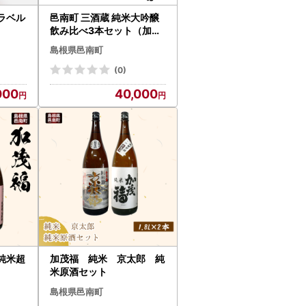
赤ラベル
邑南町 三酒蔵 純米大吟醸
飲み比べ3本セット（加茂
福、玉櫻、誉池月）
島根県邑南町
(0)
000
40,000
純米超
加茂福 純米 京太郎 純
米原酒セット
島根県邑南町