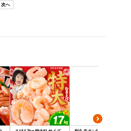
次へ
ウ
えび 1.7kg 特大5Lサイズ
利久 牛タン塩味3個セット