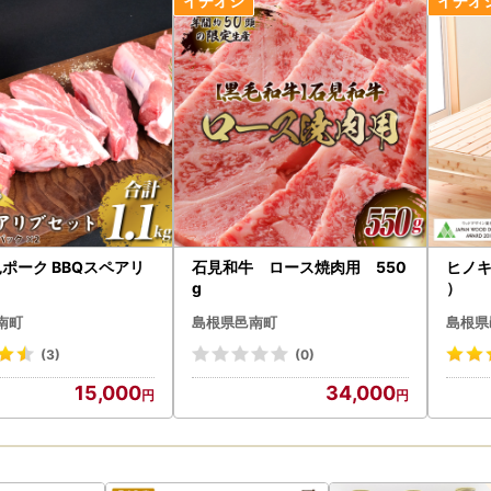
見ポーク BBQスペアリ
石見和牛 ロース焼肉用 550
ヒノ
g
）
南町
島根県邑南町
島根県
(3)
(0)
15,000
34,000