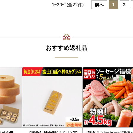
1
~
20
件(全
22
件)
前へ
1
2
おすすめ返礼品
ni 6個
【置物】純金製(Ｋ２４) 富
訳あり ソーセージ福袋 