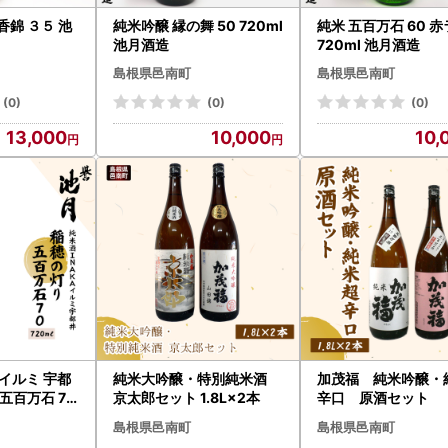
香錦 ３５ 池
純米吟醸 縁の舞 50 720ml
純米 五百万石 60 
池月酒造
720ml 池月酒造
島根県邑南町
島根県邑南町
(0)
(0)
(0)
13,000
10,000
10,
Aイルミ 宇都
純米大吟醸・特別純米酒
加茂福 純米吟醸・
五百万石 70
京太郎セット 1.8L×2本
辛口 原酒セット
月酒造
島根県邑南町
島根県邑南町