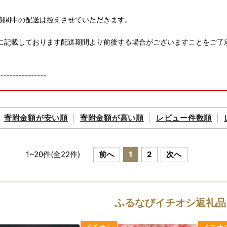
期間中の配送は控えさせていただきます。
に記載しております配送期間より前後する場合がございますことをご了
----------------
寄附金額が
安い順
寄附金額が
高い順
レビュー件数順
1
~
20
件(全
22
件)
前へ
1
2
次へ
ふるなびイチオシ返礼品