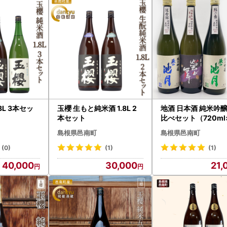
8L 3本セッ
玉櫻 生もと純米酒 1.8L 2
地酒 日本酒 純米吟醸
本セット
比べセット（720ml
）池月酒造
島根県邑南町
島根県邑南町
(0)
(1)
(1)
40,000
30,000
21,