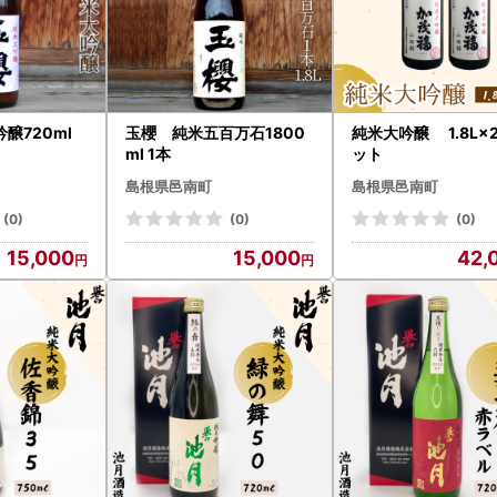
醸720ml
玉櫻 純米五百万石1800
純米大吟醸 1.8L×
ml 1本
ット
島根県邑南町
島根県邑南町
(0)
(0)
(0)
15,000
15,000
42,