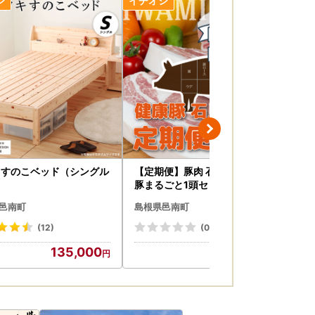
キすのこベッド（シングル
【定期便】豚肉 石見ポーク
ナ
豚まるごと1頭セット43kg【月
せ
2回×6か月】
ン
邑南町
島根県邑南町
島
け
(12)
(0)
135,000
449,000