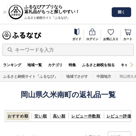
ふるなびアプリなら
返礼品がもっと探しやすい！
開く
ふるさと納税サイト「ふるなび」
ガイド
ログイン
お気に入り
カート
キーワードを入力
ランキング
地域一覧
カテゴリ
特集
ふるさと納税を知る
キャンペ
ふるさと納税サイト「ふるなび」
地域でさがす
中国地方
岡山県久
岡山県久米南町の返礼品一覧
おすすめ順
安い順
高い順
レビュー件数順
レビュー評価順