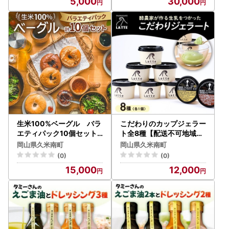
5,000
30,000
生米100%ベーグル バラ
こだわりのカップジェラー
エティパック10個セット
ト全8種【配送不可地域：
【配送不可地域：離島】【
離島】【1077022】
岡山県久米南町
岡山県久米南町
1549079】
(0)
(0)
15,000
12,000