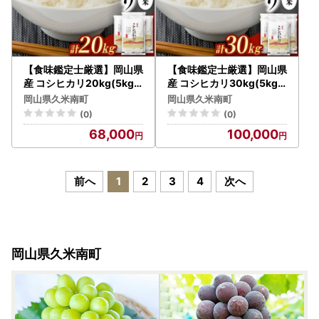
【食味鑑定士厳選】岡山県
【食味鑑定士厳選】岡山県
産 コシヒカリ20kg(5kg×
産 コシヒカリ30kg(5kg×
4袋)【1643913】
6袋)【1643915】
岡山県久米南町
岡山県久米南町
(0)
(0)
68,000
100,000
前へ
1
2
3
4
次へ
岡山県久米南町