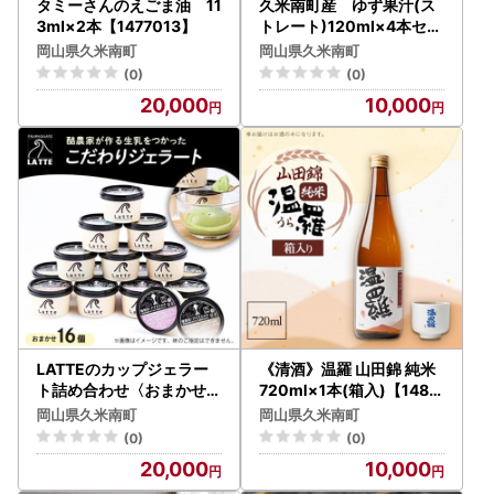
タミーさんのえごま油 11
久米南町産 ゆず果汁(ス
3ml×2本【1477013】
トレート)120ml×4本セッ
ト【配送不可地域：離島】
岡山県久米南町
岡山県久米南町
【1477015】
(0)
(0)
20,000
10,000
LATTEのカップジェラー
《清酒》温羅 山田錦 純米
ト詰め合わせ〈おまかせ〉
720ml×1本(箱入)【1483
全16個【配送不可地域：
371】
岡山県久米南町
岡山県久米南町
離島】【1477102】
(0)
(0)
20,000
10,000