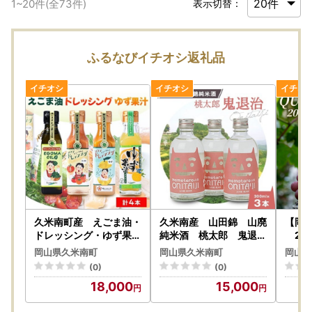
1
~
20
件(全
73
件)
表示切替：
ふるなびイチオシ返礼品
久米南町産 えごま油・
久米南産 山田錦 山廃
【岡山
ドレッシング・ゆず果汁
純米酒 桃太郎 鬼退治
202
セット(えごま油・トマ
300ml 3本【11092
イン【
岡山県久米南町
岡山県久米南町
岡山県
ト・ゆず・ゆず果汁 各
00】
(0)
(0)
1本)【配送不可地域：離
18,000
15,000
島】【1477993】