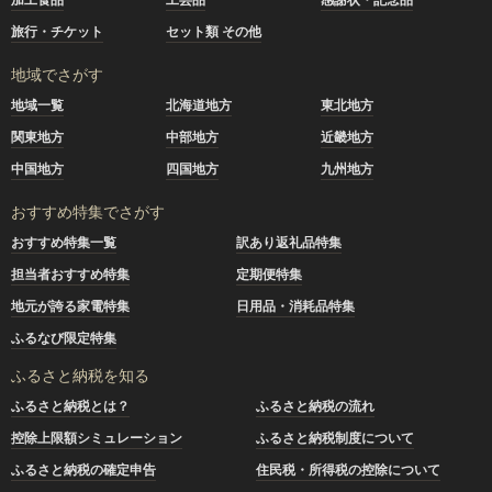
旅行・チケット
セット類 その他
地域でさがす
地域一覧
北海道地方
東北地方
関東地方
中部地方
近畿地方
中国地方
四国地方
九州地方
おすすめ特集でさがす
おすすめ特集一覧
訳あり返礼品特集
担当者おすすめ特集
定期便特集
地元が誇る家電特集
日用品・消耗品特集
ふるなび限定特集
ふるさと納税を知る
ふるさと納税とは？
ふるさと納税の流れ
控除上限額シミュレーション
ふるさと納税制度について
ふるさと納税の確定申告
住民税・所得税の控除について