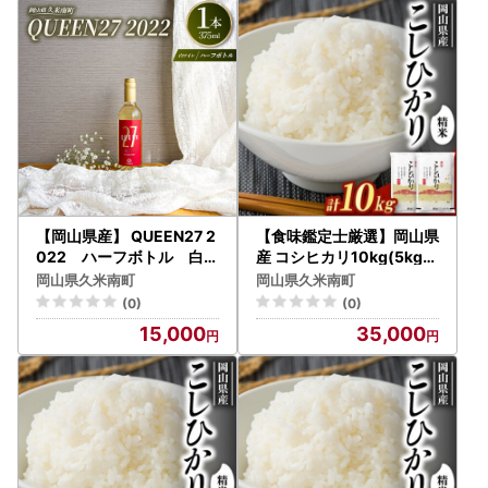
【岡山県産】 QUEEN27 2
【食味鑑定士厳選】岡山県
022 ハーフボトル 白ワ
産 コシヒカリ10kg(5kg×
イン【1599781】
2袋)【1643907】
岡山県久米南町
岡山県久米南町
(0)
(0)
15,000
35,000