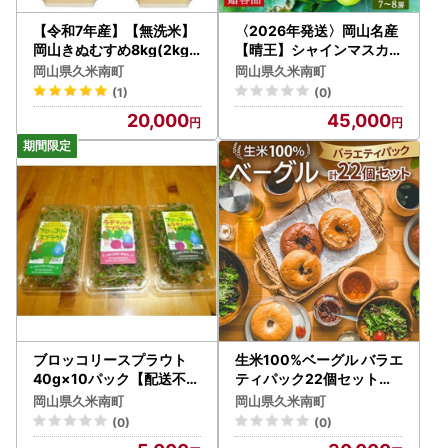
【令和7年産】【無洗米】
〈2026年発送〉岡山名産
岡山きぬむすめ8kg(2kg×
【晴王】シャインマスカッ
4袋)【1696474】
ト5kg以上(7～8房)【贈答
岡山県久米南町
岡山県久米南町
品】久米南町産【配送不可
(1)
(0)
地域：離島・北海道・沖縄
20,000
45,000
県】【1016882】
ブロッコリースプラウト
生米100%ベーグル バラエ
40g×10パック【配送不可
ティパック22個セット【
地域：離島】【1701975
配送不可地域：離島】【1
岡山県久米南町
岡山県久米南町
】
549078】
(0)
(0)