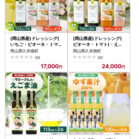
(岡山県産)ドレッシング(
(岡山県産)ドレッシング(
いちご・ピオーネ・トマト
ピオーネ・トマト)・えご
)・えごまオイル詰め合わ
まオイル詰め合わせ【128
岡山県久米南町
岡山県久米南町
せ【1283441】
3452】
(0)
(0)
17,000
24,000