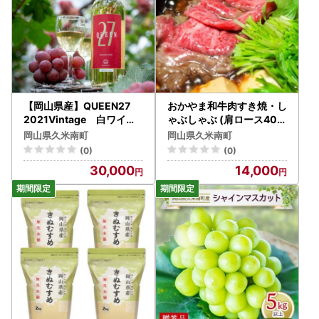
【岡山県産】QUEEN27
おかやま和牛肉すき焼・し
2021Vintage 白ワイン
ゃぶしゃぶ (肩ロース400
【1522056】
g)【配送不可地域：離島
岡山県久米南町
岡山県久米南町
】【1725569】
(0)
(0)
30,000
14,000