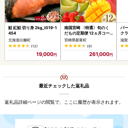
鮭 紅鮭 切り身 2kg_I019-1
南国宮崎 〈特選〉旬のく
バー
454
だもの定期便 12ヵ月コー
クラ
ス【F84-25】
アボ
北海道白糠町
宮崎県新富町
滋賀
ン
(12)
(9)
19,000
261,000
最近チェックした返礼品
返礼品詳細ページの閲覧で、ここに履歴が表示されます。