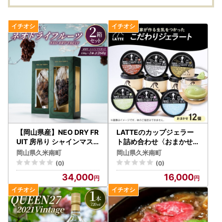
【岡山県産】NEO DRY FR
LATTEのカップジェラー
UIT 房吊り シャインマス
ト詰め合わせ〈おまかせ〉
カット【配送不可地域：離
全12個【配送不可地域：
岡山県久米南町
岡山県久米南町
島】【1264524】
離島】【1477104】
(0)
(0)
34,000
16,000