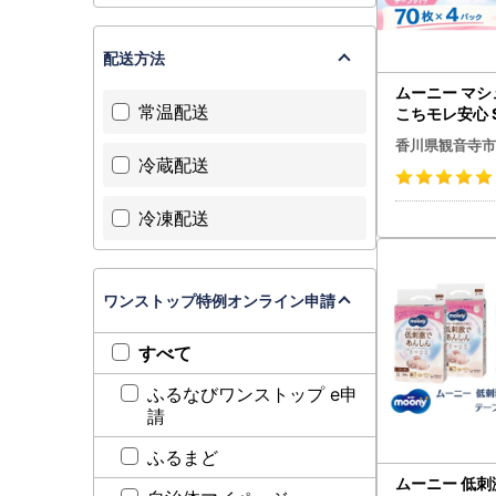
配送方法
ムーニー マ
常温配送
こちモレ安心 S
枚×4袋セット 
香川県観音寺市
ニ・チャーム 
冷蔵配送
むつ
冷凍配送
ワンストップ特例オンライン申請
すべて
ふるなびワンストップ e申
請
ふるまど
ムーニー 低