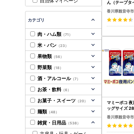
自治体マイページ
ん（テープタ
ズ 54枚入り×
香川県観音寺市
・チャーム お
ん用品 ベビー
カテゴリ
肉・ハム類
（71）
米・パン
（23）
果物類
（56）
野菜類
（18）
酒・アルコール
（7）
お茶・飲料
（6）
お菓子・スイーツ
（20）
マミーポコ 夜
ッグサイズ 2
麺類
（48）
ック おむつ 
香川県観音寺市
ム フィット 
雑貨・日用品
（538）
心
文房具・玩具・ゲーム