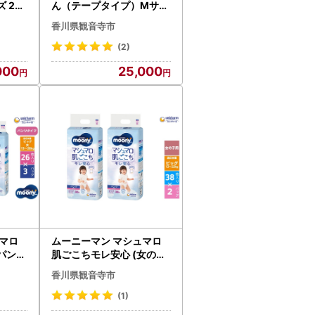
 22
ん（テープタイプ）Mサイ
つ ユ
ズ 46枚入り×4パック ユニ
香川県観音寺市
ト す
・チャーム おむつ 赤ちゃ
ん用品 ベビー用品
(2)
000
25,000
マロ
ムーニーマン マシュマロ
パンツ
肌ごこちモレ安心 (女の子
大 2
ビッグ) 38枚×2パックセ
香川県観音寺市
ユニ・
ット パンツタイプ ベビー
イウエ
おむつ ユニ・チャーム
(1)