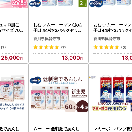
シュマロ肌ご
おむつ ムーニーマン (女の
おむつ ムーニーマン
サイズ 70
子L) 44枚×2パックセット
子L)44枚×2パック
4～8kg ユ
パンツタイプ ベビー 赤ち
(パンツタイプ）ユ
香川県観音寺市
香川県観音寺市
おむつ 紙お
ゃん ユニ・チャーム
ャーム おむつ ベビー
ゃん
(7)
(7)
(6)
25,000
13,000
13,
刺激であんし
ムーニー 低刺激であんし
マミーポコパンツ夜用