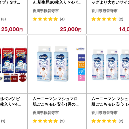
イプ）Sサイ
ん 新生児60枚入り ×4パッ
ッグより大きいサイズ
4パック ユニ
ク お誕生～5000g ユニ
枚入り×3パック おむ
香川県観音寺市
香川県観音寺市
むつ 赤ちゃ
・チャーム おむつ 赤ち
ニ・チャーム フィッ
用品
ゃん用品 ベビー用品
きまモレ安心
(8)
(4)
(2)
25,000
25,000
14,
用パンツ ビ
ムーニーマン マシュマロ
ムーニーマン マシュ
8枚入り×4パ
肌ごこちモレ安心 (男の子
肌ごこちモレ安心（
ユニ・チャー
ビッグ) 38枚×2パックセ
タイプ）女の子ビック
香川県観音寺市
香川県観音寺市
すきまモレ安
ット パンツタイプ ベビー
6枚入り×3パック 
おむつ ユニ・チャーム
チャーム おむつ ハ
(1)
(2)
(2)
スト