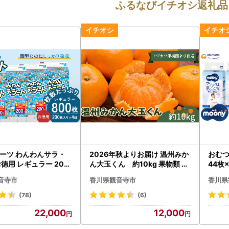
ふるなびイチオシ返礼品
ーツ わんわんサラ・
2026年秋よりお届け 温州みか
おむつ
徳用 レギュラー 200
ん大玉くん 約10kg 果物類 柑
44枚
 ペットシート 犬用 ワン
橘類 フルーツ 蜜柑 ミカン くだ
イプ 
音寺市
香川県観音寺市
香川県
日本製 雑貨 トイレ 日用
もの
ャー
 防災グッズ
(78)
(6)
22,000
12,000