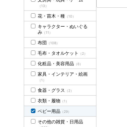
（13）
花・苗木・種
（10）
キャラクター・ぬいぐる
み
（11）
布団
（108）
毛布・タオルケット
（2）
化粧品・美容用品
（6）
家具・インテリア・絵画
（1）
食器・グラス
（2）
衣類・履物
（1）
ベビー用品
（29）
その他の雑貨・日用品