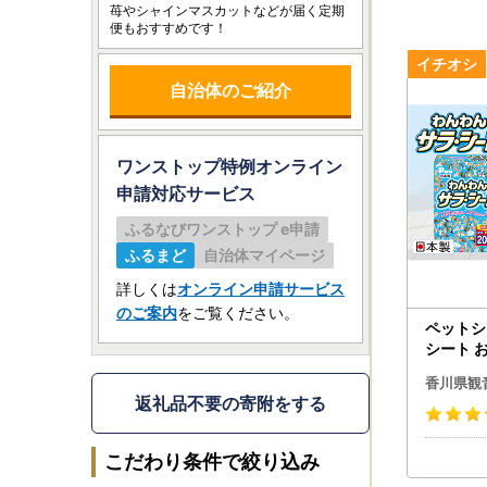
苺やシャインマスカットなどが届く定期
便もおすすめです！
自治体のご紹介
ワンストップ特例オンライン
申請
対応サービス
ふるなびワンストップ e申請
ふるまど
自治体マイページ
詳しくは
オンライン申請サービス
のご案内
をご覧ください。
ペットシ
シート お
枚×4袋
香川県観
ちゃん 
返礼品不要の寄附をする
品 防災
こだわり条件で絞り込み