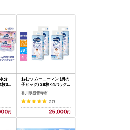
水分
おむつ ムーニーマン (男の
4枚3
子ビッグ) 38枚×4パック
赤ちゃ
セット パンツタイプ ベビ
香川県観音寺市
ユニ・
ー 赤ちゃん ユニ・チャー
ム
(17)
000
25,000