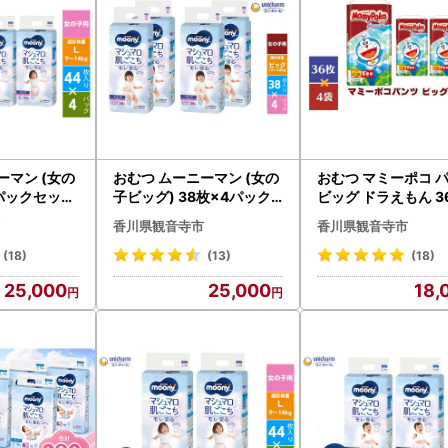
ーマン (女の
おむつ ムーニーマン (女の
おむつ マミーポコ 
4パックセット
子ビッグ) 38枚×4パック
ビッグ ドラえもん 3
ベビー 赤ち
セット パンツタイプ ベビ
（144枚） ベビー 
香川県観音寺市
香川県観音寺市
ャーム
ー 赤ちゃん ユニ・チャー
ん ユニ・チャーム
ム
(18)
(13)
(18)
25,000
25,000
18,