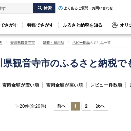
よくあるご質問・お問い合わせ
リでさがす
特集でさがす
ふるさと納税を知る
オリ
方
香川県観音寺市
雑貨・日用品
ベビー用品
の返礼品一覧
川県観音寺市のふるさと納税で
寄附金額が
安い順
寄附金額が
高い順
レビュー件数順
1
~
20
件(全
29
件)
前へ
1
2
次へ