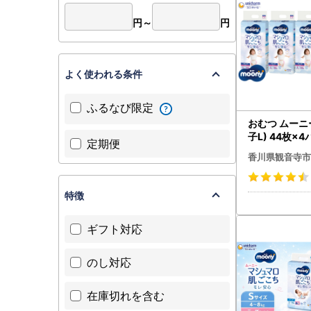
円～
円
よく使われる条件
ふるなび限定
おむつ ムーニ
子L) 44枚×
定期便
パンツタイプ 
香川県観音寺市
ゃん ユニ・チ
特徴
ギフト対応
のし対応
在庫切れを含む