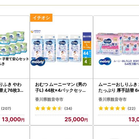
りふき やわ
おむつ ムーニーマン (男の
ムーニーおしりふき 
替え76枚3個
子L) 44枚×4パックセット
たっぷり 厚手詰替 6
ット ベビー
パンツタイプ ベビー 赤ち
個パック×8セット 
香川県観音寺市
香川県観音寺市
ニ・チャーム
ゃん ユニ・チャーム
ん用品 ベビー用品 
チャーム
(207)
(34)
(22)
13,000
25,000
13,