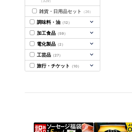
（329）
雑貨・日用品セット
（26）
調味料・油
（12）
加工食品
（59）
電化製品
（2）
工芸品
（27）
旅行・チケット
（10）