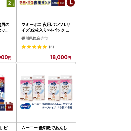
(男の
マミーポコ 夜用パンツ Lサ
セット
イズ32枚入り×4パック お
ニ・チ
むつ ユニ・チャーム フィ
香川県観音寺市
 赤ち
ット すきまモレ安心
(5)
000
18,000
 ビ
ムーニー 低刺激であんし