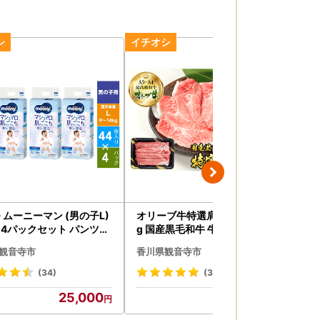
 ムーニーマン (男の子L)
オリーブ牛特選肩スライス400
《
×4パックセット パンツタ
g 国産黒毛和牛 牛肉 焼肉 お肉
きう
ベビー 赤ちゃん ユニ・チ
人前
観音寺市
香川県観音寺市
香
ム
讃
(34)
(3)
25,000
18,000