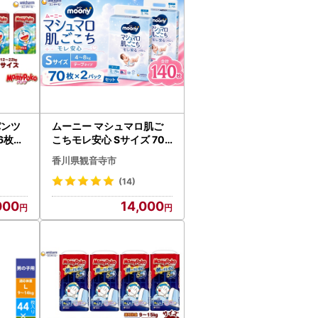
パンツ
ムーニー マシュマロ肌ご
6枚×4
こちモレ安心 Sサイズ 70
赤ちゃ
枚×2パックセット おむつ
香川県観音寺市
テープタイプ ベビー 赤ち
ゃん ユニ・チャーム
(14)
000
14,000