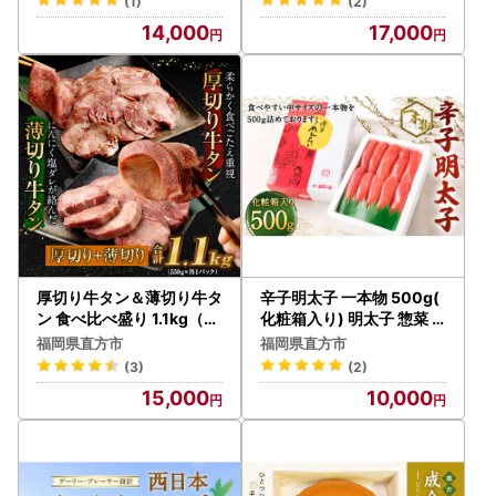
(1)
(2)
14,000
17,000
厚切り牛タン＆薄切り牛タ
辛子明太子 一本物 500g(
ン 食べ比べ盛り 1.1kg（特
化粧箱入り) 明太子 惣菜
製スパイス付）
おかず
福岡県直方市
福岡県直方市
(3)
(2)
15,000
10,000