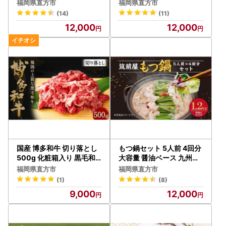
子
500g 明太子 たらこ
福岡県直方市
福岡県直方市
(14)
(11)
12,000
12,000
国産 博多和牛 切り落とし
もつ鍋セット 5人前 4回分
500g 化粧箱入り 黒毛和
大容量 醤油ベース 九州の
牛
味 真空パック
福岡県直方市
福岡県直方市
(1)
(8)
9,000
12,000