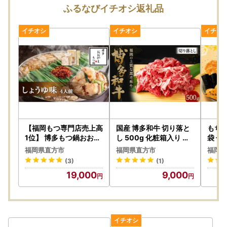
寄附者の皆様にはご不便、ご迷惑をおかけし誠に申し訳ござ
ふるなびイチオシ返礼品
いませんが、何卒ご理解賜りますようお願い申し上げます。
【ヤマト運輸」お届け先変更（転送）サービス有料化につい
て】
ヤマト運輸のサービス変更に伴い、2023年6月1日転送依頼
受付分より、届け先変更（転送）が発生した場合「変更届け
先までの運賃が着払い」となり、受取人様へ費用負担が生じ
ます。
お申し込みの際は、届け先のご住所にお間違いがないようご
【福岡もつ専門店売上高
国産 博多和牛 切り落と
もち吉
注意ください。
1位】 博多もつ鍋おおや
し 500g 化粧箱入り 黒
袋 せ
ま もつ鍋 しょうゆ味 4
毛和牛
合わ
贈答先へお届けの場合も「受取人様に着払いで送料ご負担」
福岡県直方市
福岡県直方市
福岡県
人前
となります。
(3)
(1)
何卒ご了承いただきますようお願い申し上げます。
19,000
9,000
ご登録住所の相違や転居などでお届け先住所変更が必要な場
合は、発送前であれば変更可能な場合もございますので、お
早めにご連絡をお願いいたします。