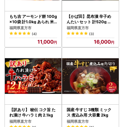
もち吉 アーモンド餅 100g
【かば田】昆布漬 辛子め
×10袋 計1.0kg あられ 米
んたい セット 計520g 明
菓
太子 たらこ
福岡県直方市
福岡県直方市
(4)
(3)
11,000
16,000
【訳あり】 秘伝 コク旨 た
国産 牛すじ 3種類 ミック
れ漬け 牛ハラミ肉 2.1kg
ス 煮込み用 大容量 2kg
福岡県直方市
福岡県直方市