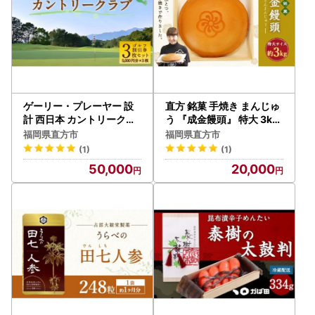
ゲーリー・プレーヤー 設
直方 銘菓 手焼き まんじゅ
計 西日本 カントリークラ
う 『成金饅頭』 特大 3kg
ブ ゴルフ 割引券 (5,000
1個
福岡県直方市
福岡県直方市
円分×3枚 セット)
(1)
(1)
50,000
20,000