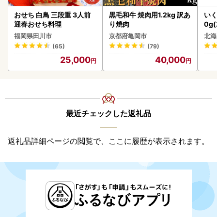
おせち 白鳥 三段重 3人前
黒毛和牛 焼肉用1.2kg 訳あ
いく
迎春おせち料理
り焼肉
0g
2-1
福岡県田川市
京都府亀岡市
北海
(65)
(79)
25,000
40,000
最近チェックした返礼品
返礼品詳細ページの閲覧で、ここに履歴が表示されます。