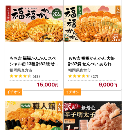
もち吉 福福かんかん スペ
もち吉 福福かんかん 大缶
シャル缶 13種 計82袋 せ
計37袋 せんべい あられ 詰
んべい あられ
め合わせ
福岡県直方市
福岡県直方市
(48)
(27)
15,000
9,000