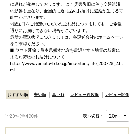
に遅れが発生しております。 また災害復旧に伴う交通渋滞
の影響も重なり、全国的に返礼品のお届けに遅延が生じる可
能性がございます。
※配送日をご指定いただいた返礼品につきましても、ご希望
通りにお届けできない場合がございます。
最新の配送状況につきましては、各運送会社のホームページ
をご確認ください。
■ ヤマト運輸：熊本県熊本地方を震源とする地震の影響に
よるお荷物のお届けについて
https://www.yamato-hd.co.jp/important/info_260728_2.ht
ml
■ 佐川急便：令和8年熊本地震に伴う集配への影響について
https://www2.sagawa-exp.co.jp/information/detail/406/
おすすめ順
安い順
高い順
レビュー件数順
レビュー評価順
■ 日本郵便（ゆうパック）：熊本県熊本地方を震源とする
地震の影響について
1
~
20
件(全
490
件)
表示切替：
https://www.post.japanpost.jp/newsrelease/pressrelease/
9879629480.html