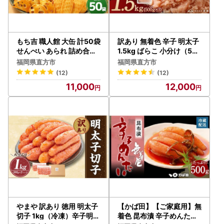
もち吉 職人館 大缶 計50袋
訳あり 無着色 辛子 明太子
せんべい あられ 詰め合わ
1.5kg ばらこ 小分け（50
せ
0g×3パック）
福岡県直方市
福岡県直方市
(12)
(12)
11,000
12,000
やまや 訳あり 徳用 明太子
【かば田】【ご家庭用】無
切子 1kg（冷凍）辛子明太
着色 昆布漬 辛子めんたい