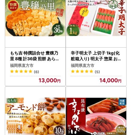
もち吉 特撰詰合せ 豊穣乃
辛子明太子 上切子 1kg(化
里 8種 計36袋 煎餅 あられ
粧箱入り) 明太子 惣菜 お
せんべい
かず
福岡県直方市
福岡県直方市
(6)
(5)
13,000
14,000