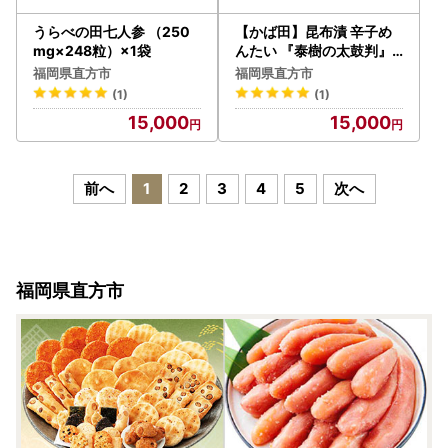
うらべの田七人参 （250
【かば田】昆布漬 辛子め
mg×248粒）×1袋
んたい 『泰樹の太鼓判』
334g 明太子 たらこ
福岡県直方市
福岡県直方市
(1)
(1)
15,000
15,000
前へ
1
2
3
4
5
次へ
福岡県直方市