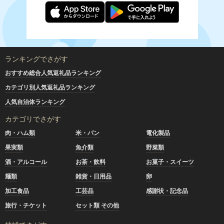
ランキングでさがす
おすすめ総合人気返礼品ランキング
カテゴリ別人気返礼品ランキング
人気自治体ランキング
カテゴリでさがす
肉・ハム類
米・パン
電化製品
果実類
魚介類
野菜類
酒・アルコール
お茶・飲料
お菓子・スイーツ
麺類
雑貨・日用品
卵
加工食品
工芸品
感謝状・記念品
旅行・チケット
セット類 その他