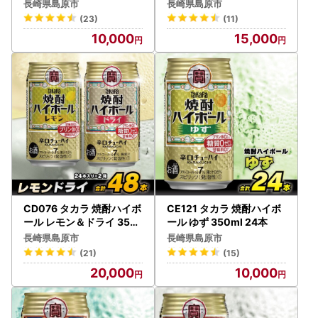
本入
長崎県島原市
長崎県島原市
(23)
(11)
10,000
15,000
CD076 タカラ 焼酎ハイボ
CE121 タカラ 焼酎ハイボ
ール レモン＆ドライ 350
ール ゆず 350ml 24本
ml 48本 (24本×2箱)
長崎県島原市
長崎県島原市
(21)
(15)
20,000
10,000