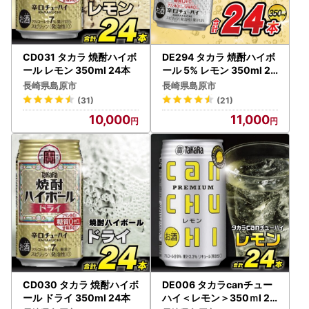
・ふるさと納税のカタログ、メールマガジン、資料の送付、
その他サービスの提供のため
CD031 タカラ 焼酎ハイボ
DE294 タカラ 焼酎ハイボ
ール レモン 350ml 24本
ール 5% レモン 350ml 24
本
長崎県島原市
長崎県島原市
(31)
(21)
10,000
11,000
CD030 タカラ 焼酎ハイボ
DE006 タカラcanチュー
ール ドライ 350ml 24本
ハイ＜レモン＞350ｍl 24