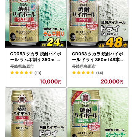
CD053 タカラ 焼酎ハイボ
CD063 タカラ 焼酎ハイボ
ール ラムネ割り 350ml 2
ール ドライ 350ml 48本 (
4本
24本×2箱)
長崎県島原市
長崎県島原市
(13)
(14)
10,000
20,000