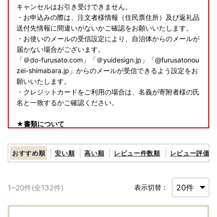
キャンセルはお引き受けできません。
・お申込みの際は、注文者様情報（住民票住所）及び返礼品
送付先情報に間違いがないかご確認をお願いいたします。
・お使いのメールの受信設定により、自治体からのメールが
届かない場合がございます。
「＠do-furusato.com」「＠yuidesign.jp」「@furusatonou
zei-shimabara.jp」からのメールが受信できるよう設定をお
願いいたします。
・クレジットカードをご利用の場合は、名義が寄附者様の氏
名と一致するかご確認ください。
★書類について
・令和8年7月投函分より「寄附金受領証明書」のみをお送
りいたします。寄附金受領証明書は、返礼品とは別で、入金
おすすめ順
安い順
高い順
レビュー件数順
レビュー評価順
確認後２週間程でお送りいたします。
・ワンストップ特例申請書類が必要な場合は、書類一式をお
送りいたしますので、サポートセンターまでご連絡くださ
1
~
20
件(全
132
件)
表示切替：
い。
※SDGs（持続可能な開発目標）の観点から紙資源の削減に
対する取り組みでございますことを、ご理解いただけますと