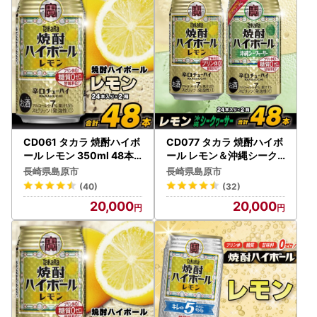
・お受取人様の郵便受けにお届けする返礼品（メール便）に
つきましては、依頼主様のお名前は配送伝票に印字されませ
ん。なお、ふるさと納税の記載が入りますのでご了承くださ
い。
・複数の返礼品を選択頂いた場合、個別発送になることもご
ざいます。
・返礼品に不具合がある場合、お受け取り後、早急にご連絡
ください。経過しすぎると対応できません。
・カラーやサイズ、種類などを選択する返礼品について、ご
CD061 タカラ 焼酎ハイボ
CD077 タカラ 焼酎ハイボ
希望がある場合は必ず備考欄に記入いただきますようお願い
ール レモン 350ml 48本 (
ール レモン＆沖縄シーク
24本×2箱)
ワーサー 350ml 48本 (24
いたします。
長崎県島原市
長崎県島原市
本×2箱)
・返礼品の送付は、島原市外にお住まいの方に限らせていた
(40)
(32)
だきます。
20,000
20,000
★個人情報について
島原市ふるさと納税事業の範囲内で各種委託業者に情報提供
します。
・ふるさと納税事務処理、申請書類の各種手続きのため
・お礼の品発送のため
・お問い合わせ回答、履歴管理、サービス向上のため