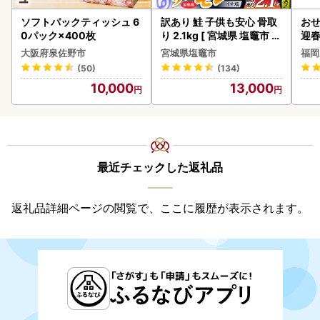
ソフトパックティッシュ 6
訳あり 鮭 子供も安心 骨取
おせ
0パック×400枚
り 2.1kg [ 宮城県 塩竈市 ]
迎
鮭
大阪府泉佐野市
宮城県塩竈市
福岡
(50)
(134)
10,000
13,000
最近チェックした返礼品
返礼品詳細ページの閲覧で、ここに履歴が表示されます。