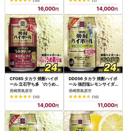
(10)
(7)
16,000
14,000
CF085 タカラ 焼酎ハイボ
DD056 タカラ 焼酎ハイボ
ール 立石宇ち多゛のうめ
ール 強烈塩レモンサイダ
割り風 350ml 24本
ー割り 350ml 24本
長崎県島原市
長崎県島原市
(10)
(10)
14,000
11,000