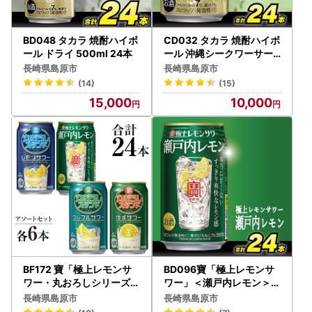
BD048 タカラ 焼酎ハイボ
CD032 タカラ 焼酎ハイボ
ール ドライ 500ml 24本
ール 沖縄シークワーサー
350ml 24本
長崎県島原市
長崎県島原市
(14)
(15)
15,000
10,000
BF172 寶「極上レモンサ
BD096寶「極上レモンサ
ワー・丸おろしシリーズ」
ワー」＜瀬戸内レモン＞3
アソートセット（全24本
50ml 24本入
長崎県島原市
長崎県島原市
入）