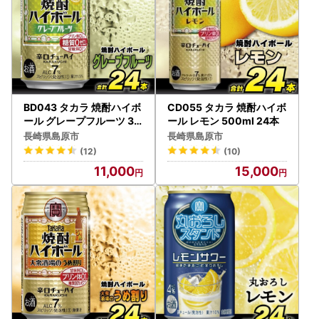
BD043 タカラ 焼酎ハイボ
CD055 タカラ 焼酎ハイボ
ール グレープフルーツ 35
ール レモン 500ml 24本
0ml 24本
長崎県島原市
長崎県島原市
(12)
(10)
11,000
15,000