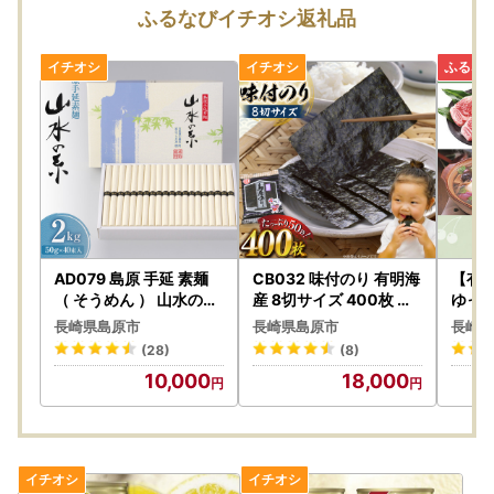
幸いです。
ふるなびイチオシ返礼品
★返礼品について
・お受け取り日指定はできません。
・長期ご不在でお受取不可の期間がございましたら、必ず備
考欄に「不在:○○」とご記入ください。
・返礼品送付先ご住所の誤り等のお申込内容不備や、受取人
様のご都合により返礼品がお届けできない場合、再送はいた
しません。また寄附金の返金もいたしかねます。
・手配状況次第では返礼品送付先ご住所の変更ができない場
合があります。また転送する場合は転送料金(受取人着払い)
が発生しますので、ご了承ください。
AD079 島原 手延 素麺
CB032 味付のり 有明海
【有
・「のし」可の返礼品を除き、のしの対応はいたしかねま
（ そうめん ） 山水の糸
産 8切サイズ 400枚 【
ゆっ
2kg（50g×40束）
プレミア島原のり50袋
】長
す。
長崎県島原市
長崎県島原市
長崎県
】
ポイ
・配送業者の指定はいたしかねます。また返礼品によって異
(28)
(8)
なります。
10,000
18,000
・事前に出荷日のご案内は行っておりません。また、ご要望
をいただいても対応いたしかねます。
・返礼品をお届けする際の配送伝票について、ご依頼主には
ご寄附者様のお名前が入ります。変更はいたしかねますので
ご了承ください。