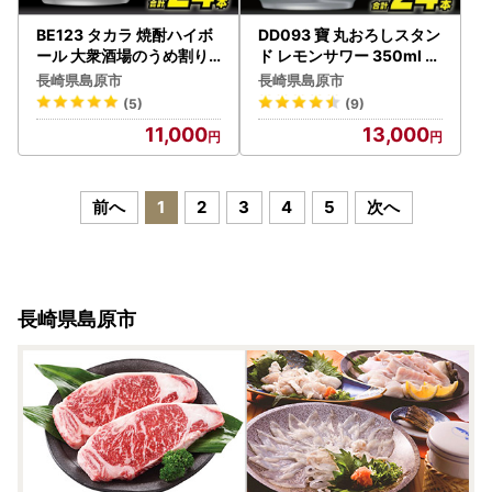
BE123 タカラ 焼酎ハイボ
DD093 寶 丸おろしスタン
ール 大衆酒場のうめ割り
ド レモンサワー 350ml 2
350ml 24本
4本
長崎県島原市
長崎県島原市
(5)
(9)
11,000
13,000
前へ
1
2
3
4
5
次へ
長崎県島原市