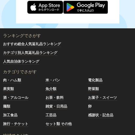
ランキングでさがす
おすすめ総合人気返礼品ランキング
カテゴリ別人気返礼品ランキング
人気自治体ランキング
カテゴリでさがす
肉・ハム類
米・パン
電化製品
果実類
魚介類
野菜類
酒・アルコール
お茶・飲料
お菓子・スイーツ
麺類
雑貨・日用品
卵
加工食品
工芸品
感謝状・記念品
旅行・チケット
セット類 その他