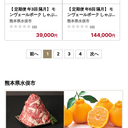
【 定期便 年3回 隔月】 モ
【 定期便 年6回 隔月】 モ
ンヴェールポーク しゃぶ
ンヴェールポーク しゃぶ
しゃぶ セット 3種類 計1kg
しゃぶ 贅沢 セット 計2kg
熊本県水俣市
熊本県水俣市
(0)
(0)
39,000
144,000
前へ
1
2
3
4
次へ
熊本県水俣市