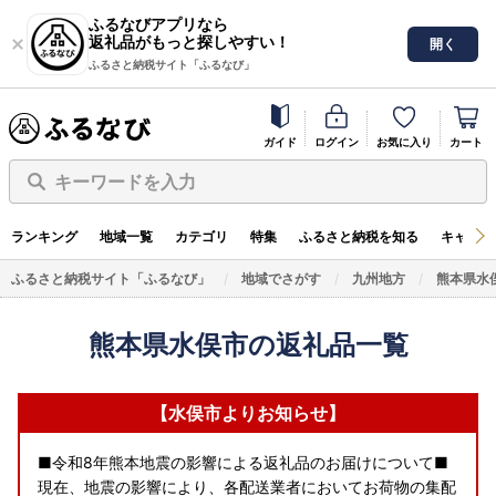
ふるなびアプリなら
返礼品がもっと探しやすい！
開く
ふるさと納税サイト「ふるなび」
ガイド
ログイン
お気に入り
カート
キーワードを入力
ランキング
地域一覧
カテゴリ
特集
ふるさと納税を知る
キャンペ
ふるさと納税サイト「ふるなび」
地域でさがす
九州地方
熊本県水
熊本県水俣市の返礼品一覧
【水俣市よりお知らせ】
■令和8年熊本地震の影響による返礼品のお届けについて■
現在、地震の影響により、各配送業者においてお荷物の集配