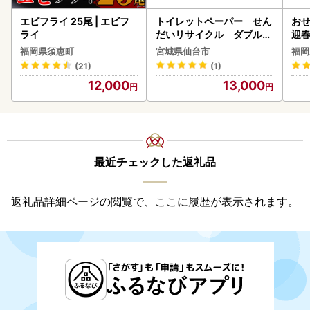
エビフライ 25尾 | エビフ
トイレットペーパー せん
おせ
ライ
だいリサイクル ダブル9
迎
6ロール｜トイレット
福岡県須恵町
宮城県仙台市
福岡
(21)
(1)
12,000
13,000
最近チェックした返礼品
返礼品詳細ページの閲覧で、ここに履歴が表示されます。