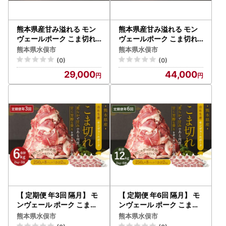
熊本県産甘み溢れる モン
熊本県産甘み溢れる モン
ヴェールポーク こま切れ
ヴェールポーク こま切れ
計4kg(250g×16)
計6kg(250g×24)
熊本県水俣市
熊本県水俣市
(0)
(0)
29,000
44,000
【 定期便 年3回 隔月】 モ
【 定期便 年6回 隔月】 モ
ンヴェール ポーク こま切
ンヴェール ポーク こま切
れ 2kg 250g×8
れ 2kg 250g×8
熊本県水俣市
熊本県水俣市