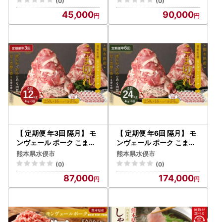
(0)
(0)
45,000
90,000
【 定期便 年3回 隔月】 モ
【 定期便 年6回 隔月】 モ
ンヴェール ポーク こま切
ンヴェール ポーク こま切
れ 4kg (250g×16)
れ 4kg (250g×16)
熊本県水俣市
熊本県水俣市
(0)
(0)
87,000
174,000