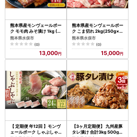
熊本県産モンヴェールポー
熊本県産モンヴェールポー
ク モモ肉 みそ漬け 1kg (2
ク こま切れ 2kg(250g×8
50g×4P)
P) 豚肉
熊本県水俣市
熊本県水俣市
(0)
(0)
13,000
15,000
【 定期便 年12回 】モンヴ
【3ヶ月定期便】 九州産豚
ェールポーク しゃぶしゃ
タレ漬け 合計3kg 500g×