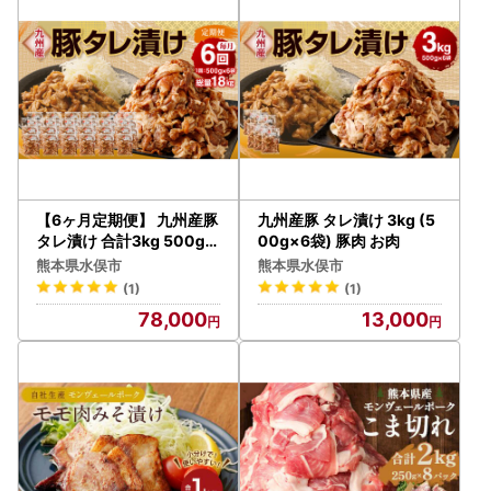
【6ヶ月定期便】 九州産豚
九州産豚 タレ漬け 3kg (5
タレ漬け 合計3kg 500g×
00g×6袋) 豚肉 お肉
6袋×6回
熊本県水俣市
熊本県水俣市
(1)
(1)
78,000
13,000