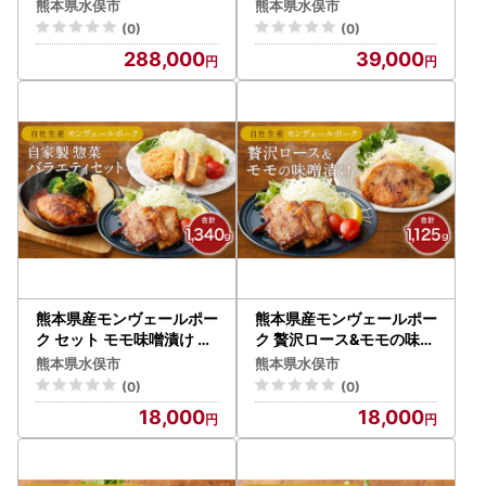
ぶ 贅沢セット 計2kg
6袋×3回
熊本県水俣市
熊本県水俣市
(0)
(0)
288,000
39,000
熊本県産モンヴェールポー
熊本県産モンヴェールポー
ク セット モモ味噌漬け メ
ク 贅沢ロース&モモの味噌
ンチカツ ハンバーグ
漬け 約1kg 豚肉
熊本県水俣市
熊本県水俣市
(0)
(0)
18,000
18,000