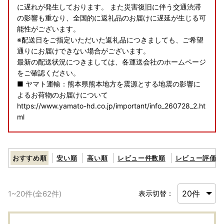
に遅れが発生しております。 また災害復旧に伴う交通渋滞
の影響も重なり、全国的に返礼品のお届けに遅延が生じる可
能性がございます。
※配送日をご指定いただいた返礼品につきましても、ご希望
通りにお届けできない場合がございます。
最新の配送状況につきましては、各運送会社のホームページ
をご確認ください。
■ ヤマト運輸：熊本県熊本地方を震源とする地震の影響に
よるお荷物のお届けについて
https://www.yamato-hd.co.jp/important/info_260728_2.ht
ml
■ 佐川急便：令和8年熊本地震に伴う集配への影響について
https://www2.sagawa-exp.co.jp/information/detail/406/
おすすめ順
安い順
高い順
レビュー件数順
レビュー評価順
■ 日本郵便（ゆうパック）：熊本県熊本地方を震源とする
地震の影響について
1
~
20
件(全
62
件)
表示切替：
https://www.post.japanpost.jp/newsrelease/pressrelease/
9879629480.html