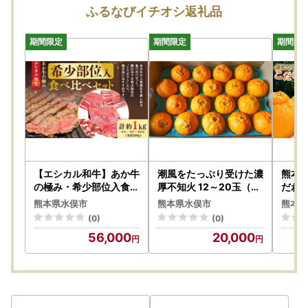
寄附者の皆様にはご不便、ご迷惑をおかけし誠に申し訳ござ
ふるなびイチオシ返礼品
いませんが、何卒ご理解賜りますようお願い申し上げます。
【エシカル和牛】あか牛
潮風をたっぷり受けた濃
熊本産
の極み・希少部位入食べ
厚不知火 12～20玉（約
だわり
比べセット 計約1kg 食
4.5kg） 【2027年2月
5kg
熊本県水俣市
熊本県水俣市
熊本県
べ比べ セット 赤牛 あか
下旬-3月上旬発送予定
3月
(0)
(0)
牛 焼き肉 鉄板焼き
】 デコポン みかん 柑橘
56,000
20,000
果物 フルーツ 熊本