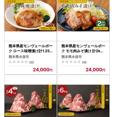
熊本県産モンヴェールポー
熊本県産モンヴェールポー
ク ロース味噌漬け計1.25k
ク モモ肉みそ漬け 計2kg(
g(125g×10)
250g×8)
熊本県水俣市
熊本県水俣市
(0)
(0)
24,000
24,000