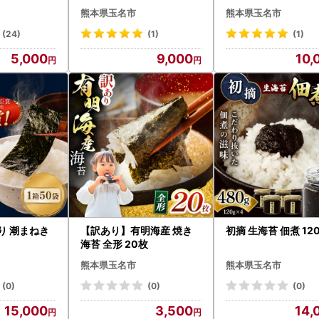
玉名市
熊本県玉名市
熊本県玉名市
(24)
(1)
(1)
5,000
9,000
10,
り 潮まねき
【訳あり】有明海産 焼き
初摘 生海苔 佃煮 120
海苔 全形 20枚
熊本県玉名市
熊本県玉名市
(0)
(0)
(0)
15,000
3,500
14,