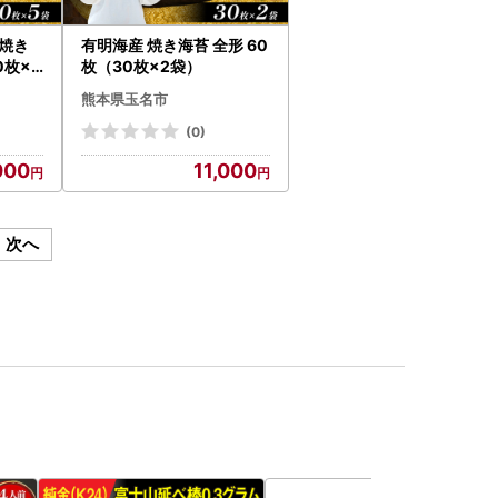
焼き
有明海産 焼き海苔 全形 60
0枚×5
枚（30枚×2袋）
熊本県玉名市
(0)
000
11,000
次へ