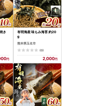
焼き
有明海産 味もみ海苔 約20
g
熊本県玉名市
(0)
000
2,000