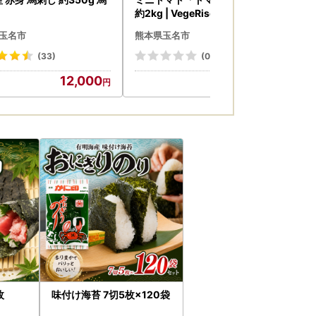
約2kg | VegeRise
玉名市
熊本県玉名市
熊
(33)
(0)
12,000
10,000
枚
味付け海苔 7切5枚×120袋