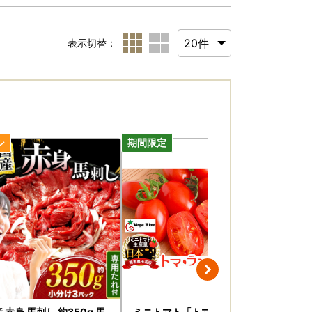
表示切替：
 赤身 馬刺し 約350g 馬
ミニトマト「トマ・ランタン」
デコ