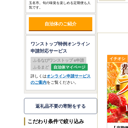
玉名市。旬の味覚を楽しめる定期便も人
気です。
自治体のご紹介
ワンストップ特例オンライン
申請
対応サービス
ふるなびワンストップ e申請
ふるまど
自治体マイページ
詳しくは
オンライン申請サービス
のご案内
をご覧ください。
返礼品不要の寄附をする
こだわり条件で絞り込み
【 定期