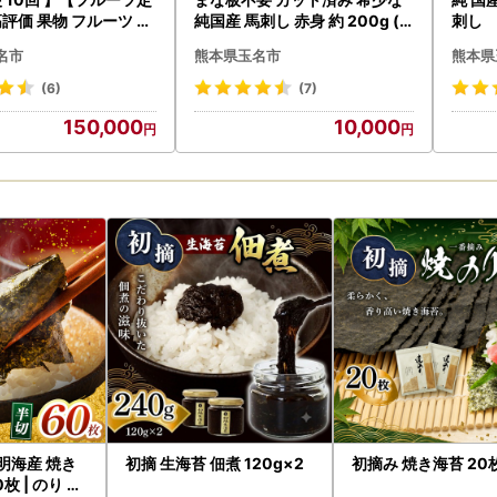
高評価 果物 フルーツ 選
純国産 馬刺し 赤身 約 200g ( 5
刺し
回数 （いちご みかん
0g ×4P） タレ付き | スライス
名市
熊本県玉名市
熊本県
スイカ ぶどう メロン シ
スライス済み 馬刺 馬刺し 赤身
スカット 梨 柿 アイス
霜降り 肉 馬肉 お肉 刺身 生肉
(6)
(7)
 2回 ~ 12回 1年 フル
熊本県 玉名市
150,000
10,000
 フルーツ定期便 果物
果物定期 定期便 フルー
試し 旬 取れたて 熊本
市
明海産 焼き
初摘 生海苔 佃煮 120g×2
初摘み 焼き海苔 20
枚 | のり 焼