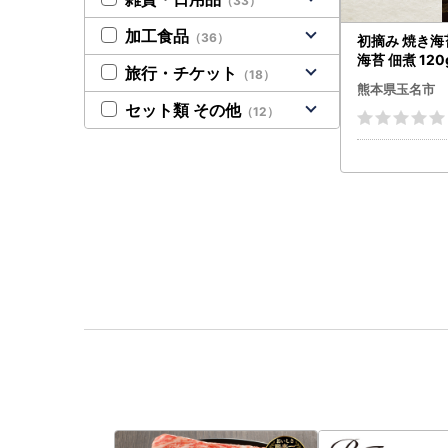
（33）
加工食品
（36）
初摘み 焼き海苔
海苔 佃煮 12
旅行・チケット
（18）
熊本県玉名市
セット類 その他
（12）