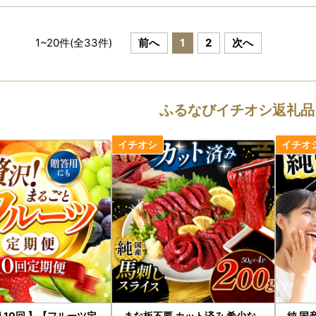
1
~
20
件(全
33
件)
前へ
1
2
次へ
ふるなびイチオシ返礼品
便 10回 】【フルーツ定
まな板不要 カット済み 希少な
純 国産