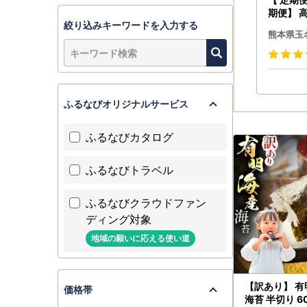
期便】 
絞り込みキーワードを入力する
べる発送
熊本県玉
不知火 
ャインマ
クレープ）
ーツ定期
定期便 
ふるなびオリジナルサービス
ツ 果物 お
県 玉名
ふるなびカタログ
ふるなびトラベル
ふるなびクラウドファン
ディング対象
地域の願いに応える使い道
【訳あり】 有
価格帯
海苔 半切り 60