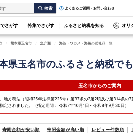
よくあるご質問・お問い合わせ
リでさがす
特集でさがす
ふるさと納税を知る
オリ
方
熊本県玉名市
魚介類
海苔・ワカメ・海藻
の返礼品一覧
本県玉名市のふるさと納税で
玉名市からのご案内
、地方税法（昭和25年法律第226号）第37条の2第2項及び第314条
指定されました。（指定期間： 令和7年10月1日～令和8年9月30日）
寄附金額が
安い順
寄附金額が
高い順
レビュー件数順