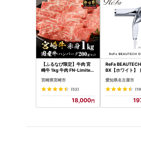
【ふるなび限定】牛肉 宮
ReFa BEAUTEC
崎牛 1kg 牛肉 FN-Limited
BX【ホワイト】 
-VO
ー 美容 家電 ドラ
宮崎県宮崎市
愛知県名古屋市
ファ
(52)
(19
18,000
19