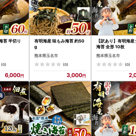
海苔 半切り
有明海産 味もみ海苔 約50
【訳あり】有明海産 
g
海苔 全形 10枚
熊本県玉名市
熊本県玉名市
(0)
(0)
(0)
6,000
3,000
2,