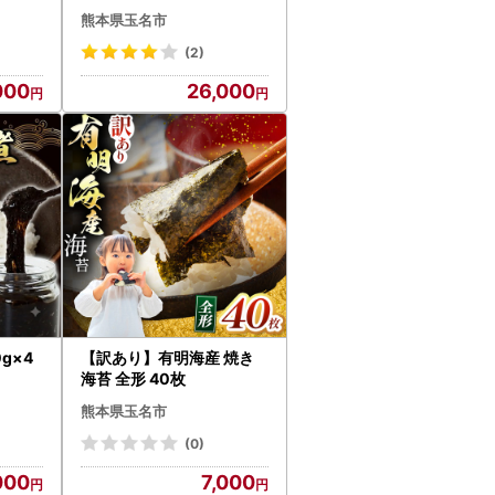
熊本県玉名市
(2)
000
26,000
g×4
【訳あり】有明海産 焼き
海苔 全形 40枚
熊本県玉名市
(0)
000
7,000