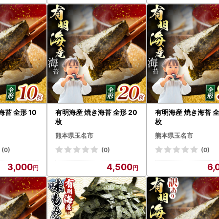
苔 全形 10
有明海産 焼き海苔 全形 20
有明海産 焼き海苔 全
枚
枚
熊本県玉名市
熊本県玉名市
(0)
(0)
(0)
3,000
4,500
6,