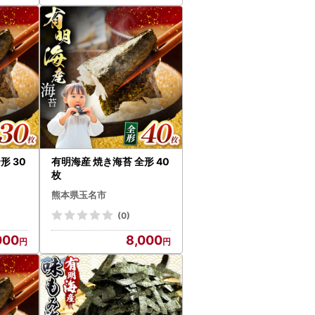
形 30
有明海産 焼き海苔 全形 40
枚
熊本県玉名市
(0)
000
8,000