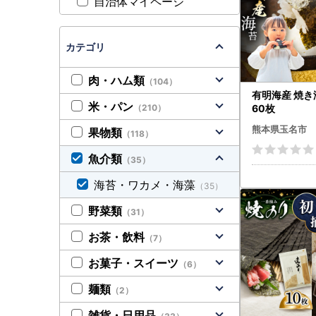
自治体マイページ
カテゴリ
肉・ハム類
（104）
有明海産 焼き
米・パン
（210）
60枚
熊本県玉名市
果物類
（118）
魚介類
（35）
海苔・ワカメ・海藻
（35）
野菜類
（31）
お茶・飲料
（7）
お菓子・スイーツ
（6）
麺類
（2）
雑貨・日用品