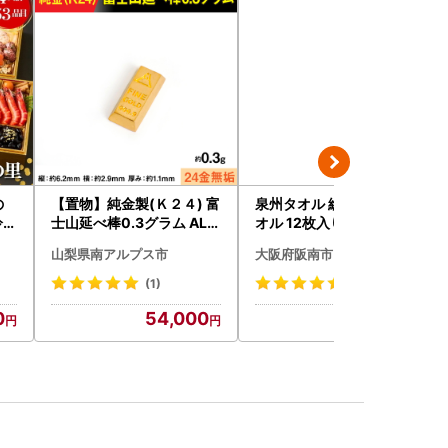
の
【置物】純金製(Ｋ２４) 富
泉州タオル 総パイル 白タ
冷蔵
士山延べ棒0.3グラム ALP
オル 12枚入り 210匁
BK193
山梨県南アルプス市
大阪府阪南市
(1)
(39)
0
54,000
10,000