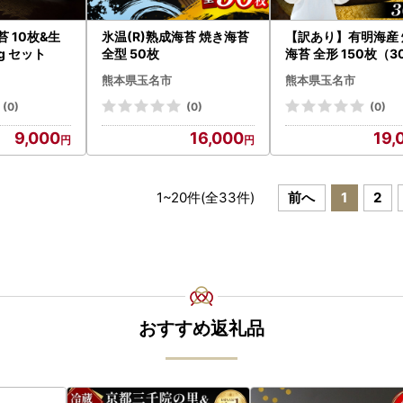
 10枚&生
氷温(R)熟成海苔 焼き海苔
【訳あり】有明海産 
0g セット
全型 50枚
海苔 全形 150枚（3
袋）
熊本県玉名市
熊本県玉名市
(0)
(0)
(0)
9,000
16,000
19,
1
~
20
件(全
33
件)
前へ
1
2
おすすめ返礼品