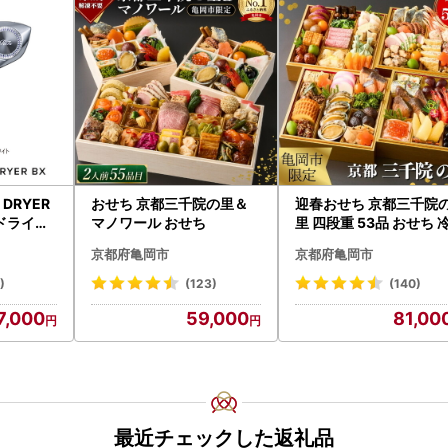
H DRYER
おせち 京都三千院の里＆
迎春おせち 京都三千院
ドライヤ
マノワール おせち
里 四段重 53品 おせち 
イヤー リ
2027 先行予約
京都府亀岡市
京都府亀岡市
)
(123)
(140)
7,000
59,000
81,00
最近チェックした返礼品