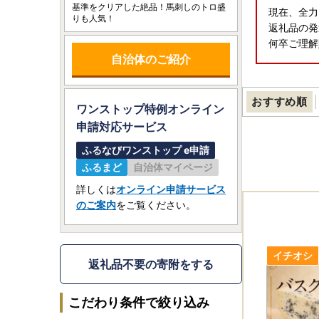
基準をクリアした絶品！馬刺しのトロ盛
現在、全力
りも人気！
返礼品の発
何卒ご理解
自治体のご紹介
おすすめ順
ワンストップ特例オンライン
申請
対応サービス
ふるなびワンストップ e申請
ふるまど
自治体マイページ
詳しくは
オンライン申請サービス
のご案内
をご覧ください。
返礼品不要の寄附をする
こだわり条件で絞り込み