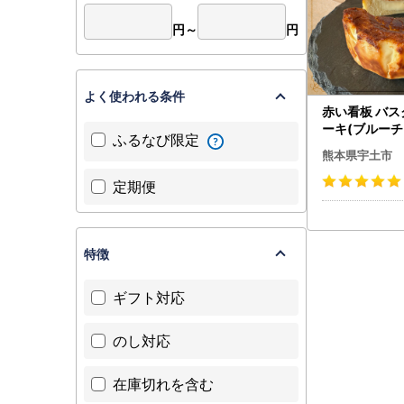
円～
円
よく使われる条件
赤い看板 バ
ーキ(ブルーチー
ふるなび限定
-0003
熊本県宇土市
定期便
特徴
ギフト対応
のし対応
在庫切れを含む