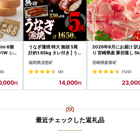
ni 6個
うなぎ蒲焼 特大 無頭 5尾
2026年9月にお届け 訳
1W シェ
計約1.65kg タレ付き | う
り 宮崎県産 豚切落し 5
ムクーヘ
なぎ蒲焼
C325-2506-2609
福岡県須恵町
宮崎県新富町
18)
(8)
(120)
0,000
14,000
23,00
最近チェックした返礼品