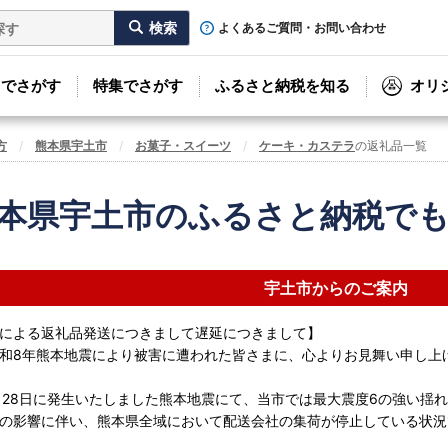
よくあるご質問・お問い合わせ
リでさがす
特集でさがす
ふるさと納税を知る
オリ
方
熊本県宇土市
お菓子・スイーツ
ケーキ・カステラ
の返礼品一覧
本県宇土市のふるさと納税で
宇土市からのご案内
による返礼品発送につきまして遅延につきまして】
和8年熊本地震により被害に遭われた皆さまに、心よりお見舞い申し上
月28日に発生いたしました熊本地震にて、当市では最大震度6の強い揺
の影響に伴い、熊本県全域において配送会社の集荷が停止している状況