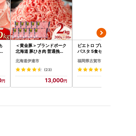
あ
＜黄金豚＞ブランドポーク
ピエトロ プレミアム 冷凍
kg
北海道 豚ひき肉 普通挽き
パスタ 5食セット パスタ
200g 10パック 計2kg
北海道伊達市
福岡県古賀市
(23)
(14)
0
13,000
24,000