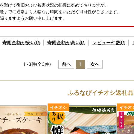
を挙げて復旧および被害状況の把握に努めておりますが、
送までに通常より大幅なお時間をいただく可能性がございます。
賜りますようお願い申し上げます。
寄附金額が
安い順
寄附金額が
高い順
レビュー件数順
1
~
3
件(全
3
件)
前へ
1
次へ
ふるなびイチオシ返礼品