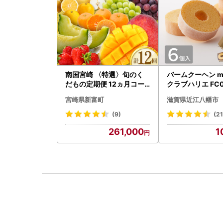
南国宮崎 〈特選〉旬のく
バームクーヘン mi
だもの定期便 12ヵ月コー
クラブハリエ FC0
ス【F84-25】
アボックス バウ
宮崎県新富町
滋賀県近江八幡市
ン
(9)
(2
261,000
1