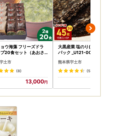
ョウ海藻 フリーズドラ
大黒産業 塩のり(おにぎり用) 3
園
プ20食セット（あおさ
パック _U121-0011
完
汁・もずくスープ）化学調
（5
宇土市
熊本県宇土市
熊
加 _U19-0022
0
(8)
(5)
13,000
6,000