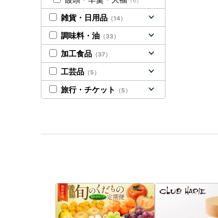
（6）
雑貨・日用品
（14）
調味料・油
（33）
加工食品
（37）
工芸品
（5）
旅行・チケット
（5）