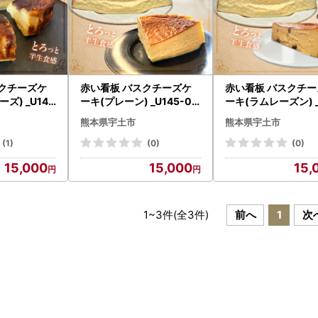
スクチーズケ
赤い看板 バスクチーズケ
赤い看板 バスクチー
ズ) _U145
ーキ(プレーン) _U145-00
ーキ(ラムレーズン) _
01
-0002
熊本県宇土市
熊本県宇土市
(1)
(0)
(0)
15,000
15,000
15,
1
~
3
件(全
3
件)
前へ
1
次