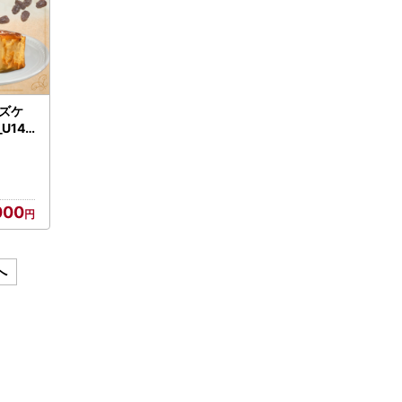
ズケ
U145
000
へ