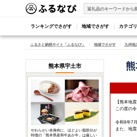
ランキングでさがす
地域でさがす
カテゴ
ふるさと納税サイト「ふるなび」
地域でさがす
九州地
熊
熊本県宇土市
【熊本地震
この度の令
令和8年7
また、地震
やわらかい赤身肉に、ほどよい脂肪分が
特徴の「熊本県産和牛あか牛」は厳しい