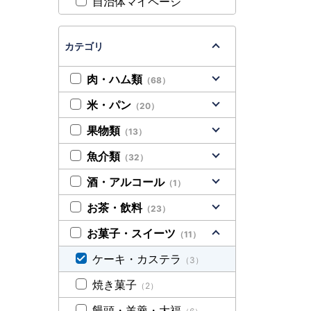
自治体マイページ
カテゴリ
肉・ハム類
（68）
米・パン
（20）
果物類
（13）
魚介類
（32）
酒・アルコール
（1）
お茶・飲料
（23）
お菓子・スイーツ
（11）
ケーキ・カステラ
（3）
焼き菓子
（2）
饅頭・羊羹・大福