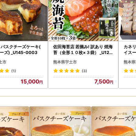
 バスクチーズケーキ(
佐田海苔店 若摘み! 訳あり 焼海
カネリ
ズ) _U145-0003
苔（全形１０枚×３袋） _U12-
イスー
0028
みそ
土市
熊本県宇土市
熊本県
味料無添
(1)
(3)
15,000
7,500