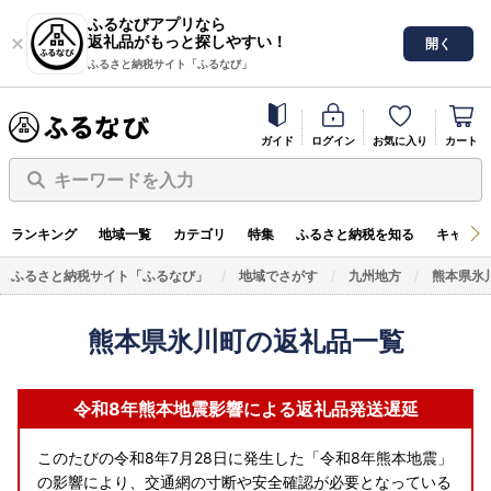
ふるなびアプリなら
返礼品がもっと探しやすい！
開く
ふるさと納税サイト「ふるなび」
ガイド
ログイン
お気に入り
カート
キーワードを入力
ランキング
地域一覧
カテゴリ
特集
ふるさと納税を知る
キャンペ
ふるさと納税サイト「ふるなび」
地域でさがす
九州地方
熊本県氷
熊本県氷川町の返礼品一覧
令和8年熊本地震影響による返礼品発送遅延
このたびの令和8年7月28日に発生した「令和8年熊本地震」
の影響により、交通網の寸断や安全確認が必要となっている