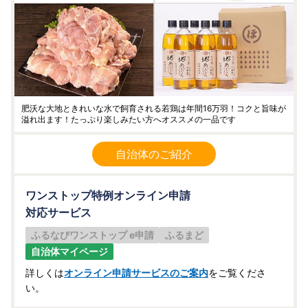
肥沃な大地ときれいな水で飼育される若鶏は年間16万羽！コクと旨味が
溢れ出ます！たっぷり楽しみたい方へオススメの一品です
自治体のご紹介
ワンストップ特例オンライン申請
対応サービス
ふるなびワンストップ e申請
ふるまど
自治体マイページ
詳しくは
オンライン申請サービスのご案内
をご覧くださ
い。