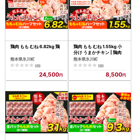
鶏肉 もも むね 6.82kg 鶏
鶏肉 もも むね 1.55kg 小
分け うまかチキン | 鶏肉
熊本県氷川町
熊本県氷川町
(0)
(0)
24,500
8,500