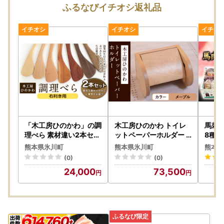
ふるなびイチオシ返礼品
「木工房ひのかわ」の調
木工房ひのかわ トイレ
馬刺し
理べら 素材違い2本セッ
ットペーパーホルダー
8種計2
ト【右利き用】 木工房
メープル
し
熊本県氷川町
熊本県氷川町
熊本県
ひのかわ ギフト 贈答 熊
(0)
(0)
本県氷川町産
24,000
73,500