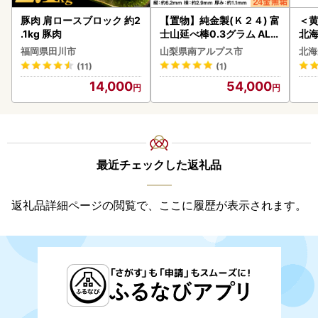
豚肉 肩ロースブロック 約2
【置物】純金製(Ｋ２４) 富
＜
.1kg 豚肉
士山延べ棒0.3グラム ALP
北海
BK193
20
福岡県田川市
山梨県南アルプス市
北海
(11)
(1)
14,000
54,000
最近チェックした返礼品
返礼品詳細ページの閲覧で、ここに履歴が表示されます。