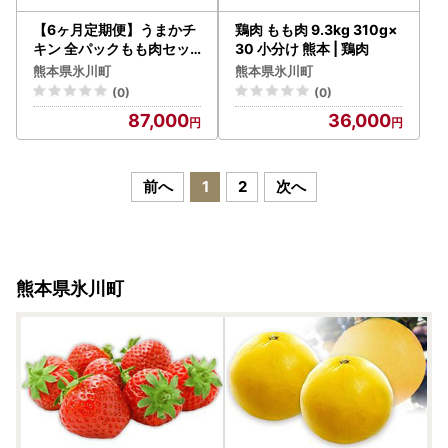
【6ヶ月定期便】うまかチ
鶏肉 もも肉 9.3kg 310g×
キン 全パックもも肉セッ
30 小分け 熊本 | 鶏肉
ト 鶏肉 もも肉 3.1kg
熊本県氷川町
熊本県氷川町
(0)
(0)
87,000
36,000
前へ
1
2
次へ
熊本県氷川町