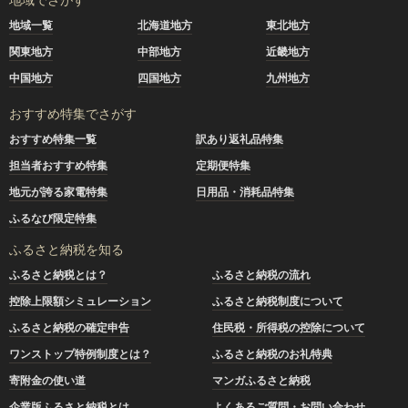
地域一覧
北海道地方
東北地方
関東地方
中部地方
近畿地方
中国地方
四国地方
九州地方
おすすめ特集でさがす
おすすめ特集一覧
訳あり返礼品特集
担当者おすすめ特集
定期便特集
地元が誇る家電特集
日用品・消耗品特集
ふるなび限定特集
ふるさと納税を知る
ふるさと納税とは？
ふるさと納税の流れ
控除上限額シミュレーション
ふるさと納税制度について
ふるさと納税の確定申告
住民税・所得税の控除について
ワンストップ特例制度とは？
ふるさと納税のお礼特典
寄附金の使い道
マンガふるさと納税
企業版ふるさと納税とは
よくあるご質問・お問い合わせ