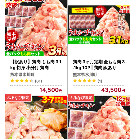
【訳あり】鶏肉 もも肉 3.1
鶏肉 3ヶ月定期 全もも肉 3
kg 切身 小分け 鶏肉
.1kg 10P | 鶏肉 訳あり
熊本県氷川町
熊本県氷川町
(61)
(1)
14,500
43,500