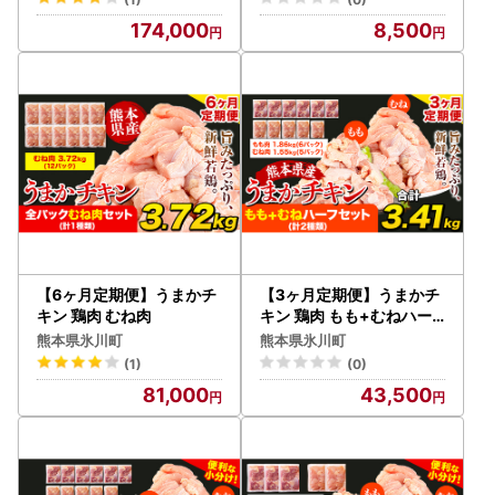
174,000
8,500
【6ヶ月定期便】うまかチ
【3ヶ月定期便】うまかチ
キン 鶏肉 むね肉
キン 鶏肉 もも+むねハー
フセット(計2種類) 3.41kg
熊本県氷川町
熊本県氷川町
(1)
(0)
81,000
43,500