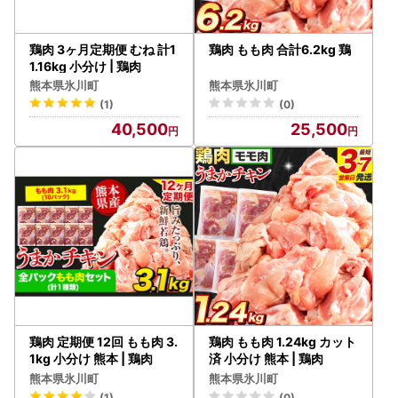
鶏肉 3ヶ月定期便 むね 計1
鶏肉 もも肉 合計6.2kg 鶏
1.16kg 小分け | 鶏肉
熊本県氷川町
熊本県氷川町
(1)
(0)
40,500
25,500
鶏肉 定期便 12回 もも肉 3.
鶏肉 もも肉 1.24kg カット
1kg 小分け 熊本 | 鶏肉
済 小分け 熊本 | 鶏肉
熊本県氷川町
熊本県氷川町
(1)
(0)