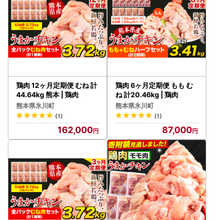
鶏肉 12ヶ月定期便 むね 計
鶏肉 6ヶ月定期便 もも む
44.64kg 熊本 | 鶏肉
ね 計20.46kg | 鶏肉
熊本県氷川町
熊本県氷川町
(1)
(1)
162,000
87,000