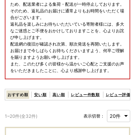
ため、配送業者による集荷・配送が一時停止しております。​
そのため、返礼品のお届けに通常よりもお時間をいただく場
合がございます。​
返礼品を楽しみにお待ちいただいている寄附者様には、多大
なご迷惑とご不便をおかけしておりますことを、心よりお詫
び申し上げます。​
配送網の復旧が確認され次第、順次発送を再開いたします。
お届けまで今しばらくお待ちくださいますよう、何卒ご理解
を賜りますようお願い申し上げます。​
また、このたび多くの皆様から温かいご心配とご支援のお声
をいただきましたことに、心より感謝申し上げます。
おすすめ順
安い順
高い順
レビュー件数順
レビュー評価順
1
~
20
件(全
32
件)
表示切替：