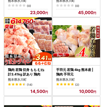
g
熊本県氷川町
熊本県氷川町
(0)
(0)
23,000
45,000
鶏肉 若鶏 切身 もも むね
手羽元 若鶏 4kg 熊本産 |
計3.41kg 訳あり 鶏肉
鶏肉 手羽元
熊本県氷川町
熊本県氷川町
(14)
(2)
14,500
10,000