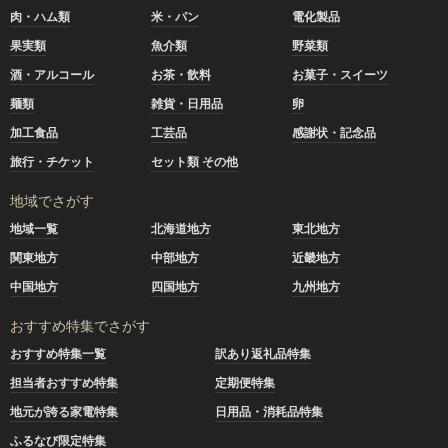
肉・ハム類
米・パン
電化製品
果実類
魚介類
野菜類
酒・アルコール
お茶・飲料
お菓子・スイーツ
麺類
雑貨・日用品
卵
加工食品
工芸品
感謝状・記念品
旅行・チケット
セット類 その他
地域でさがす
地域一覧
北海道地方
東北地方
関東地方
中部地方
近畿地方
中国地方
四国地方
九州地方
おすすめ特集でさがす
おすすめ特集一覧
訳あり返礼品特集
担当者おすすめ特集
定期便特集
地元が誇る家電特集
日用品・消耗品特集
ふるなび限定特集