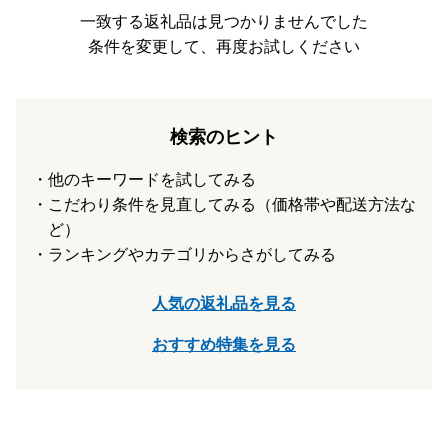
一致する返礼品は見つかりませんでした
★返礼品について
条件を変更して、再度お試しください
・お受け取り日指定はできかねます。
・長期ご不在でお受取不可の期間がございましたら、必ず備
考欄に「不在:○○」とご記入ください。
・返礼品送付先ご住所の誤り等のお申込内容不備や、受取人
検索のヒント
様のご都合により返礼品がお届けできない場合、再送はいた
しません。また寄附金の返金もいたしかねます。
他のキーワードを試してみる
・手配状況次第では返礼品送付先ご住所の変更ができない場
こだわり条件を見直してみる（価格帯や配送方法な
合があります。また転送する場合は転送料金(受取人着払い)
が発生しますので、ご了承ください。
ど）
・「のし可」の返礼品を除き、のしの対応はいたしかねま
ランキングやカテゴリからさがしてみる
す。
・配送業者の指定はいたしかねます。また返礼品によって異
人気の返礼品を見る
なります。
・事前に出荷日のご案内は行っておりません。また、ご要望
おすすめ特集を見る
をいただいても対応いたしかねます。
・返礼品をお届けする際の配送伝票について、ご寄附者様以
外の方へお送りする場合、ご依頼主にはご寄附者様のお名前
が入ります。変更はいたしかねますのでご了承ください。
・お受取人様の郵便受けにお届けする返礼品（メール便)に