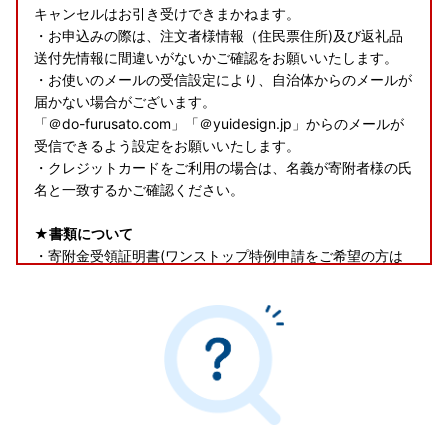
キャンセルはお引き受けできまかねます。
・お申込みの際は、注文者様情報（住民票住所)及び返礼品
送付先情報に間違いがないかご確認をお願いいたします。
・お使いのメールの受信設定により、自治体からのメールが
届かない場合がございます。
「＠do-furusato.com」「＠yuidesign.jp」からのメールが
受信できるよう設定をお願いいたします。
・クレジットカードをご利用の場合は、名義が寄附者様の氏
名と一致するかご確認ください。
★書類について
・寄附金受領証明書(ワンストップ特例申請をご希望の方は
申請書類を含む)は、返礼品とは別で郵送いたします。
・下記に該当する寄附者様におかれましては、お申込み時に
「ワンストップ特例申請：希望する」と選択された場合でも
申請書類は同封せず、寄附金受領証明書のみの送付とさせて
いただきます。
あらかじめご了承ください。
◎ワンストップ特例申請書類の提出が確認できている
◎オンライン申請にて申請が済んでいる