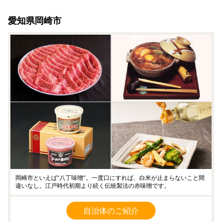
つきましては、依頼主様のお名前は配送伝票に印字されませ
愛知県岡崎市
ん。なお、ふるさと納税の記載が入りますのでご了承くださ
い。
・複数の返礼品を選択頂いた場合、個別発送になることもご
ざいます。
・返礼品に不具合がある場合、お受け取り後、3日以内にご
連絡ください。
・カラーやサイズ、種類などを選択する返礼品について、ご
希望がある場合は必ず備考欄に記入いただきますようお願い
いたします。
・返礼品の送付は、岡崎市外にお住まいの方に限らせていた
だきます。
★個人情報について
岡崎市ふるさと納税事業の範囲内で各種委託業者に情報提供
します。
岡崎市といえば“八丁味噌”。一度口にすれば、白米が止まらないこと間
・ふるさと納税事務処理、申請書類の各種手続きのため
違いなし。江戸時代初期より続く伝統製法の赤味噌です。
・お礼の品発送のため
・お問い合わせ回答、履歴管理、サービス向上のため
自治体のご紹介
・ふるさと納税のカタログ、メールマガジン、資料の送付、