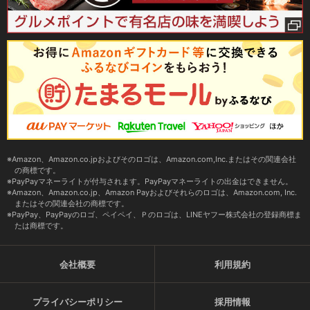
Amazon、Amazon.co.jpおよびそのロゴは、Amazon.com,Inc.またはその関連会社
の商標です。
PayPayマネーライトが付与されます。PayPayマネーライトの出金はできません。
Amazon、Amazon.co.jp、Amazon Payおよびそれらのロゴは、Amazon.com, Inc.
またはその関連会社の商標です。
PayPay、PayPayのロゴ、ペイペイ、Ｐのロゴは、LINEヤフー株式会社の登録商標ま
たは商標です。
会社概要
利用規約
プライバシーポリシー
採用情報