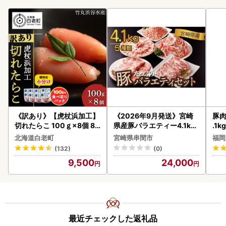
《訳あり》【虎杖浜加工】
《2026年9月発送》宮崎
豚肉
切れたらこ 100ｇ×8個 80
県産豚バラエティー4.1kg
.1k
0g AK081
セット_K033-057-2609
北海道白老町
宮崎県串間市
福岡
(132)
(0)
9,500
24,000
最近チェックした返礼品