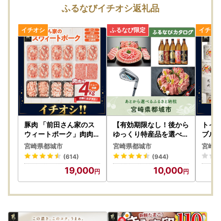
約2200点以上のお礼の品をご用意しておりますので、『忙
ふるなびイチオシ返礼品
しくて 選ぶ時間がない』という方も、返礼品は欲しい時
に、後日ゆっくり選択できます☺
今年のふるさと納税として、とりあえずの寄附にも最適な、
あとからセレクトをぜひご利用ください♪
-+-+-+-+-+-+-+-+-+-+-+-+-+-+-+-+-+-+-+-+-+-+-+-+-+
-+-+-
【お申込とお礼の品のお届けについて】
豚肉 「前田さん家のス
【有効期限なし！後から
トイレ
・都城市外にお住まいの方で、ご寄附いただいた皆様に都城
ウィートポーク」肉肉肉
ゆっくり特産品を選べる
ブル 
4kgセット 豚肉〔19-89
】宮崎県都城市カタログ
速〔LB
産のお礼の品をお送りします。
宮崎県都城市
宮崎県都城市
宮崎県
-002-4kg-CF〕
ポイント
・お礼の品は原則、ご入金確認の翌月中に発送を行います
(614)
(944)
が、お品によっては【10日以内にお届け】するものや【お
19,000
10,000
届け時期を選べる】もの、発送までに時間を要するものがご
ざいます。詳細は、各返礼品ページでご確認ください。
※
ふるなびカタログ
の場合は、
お選びいただいた翌月中
にお
届けいたします。
・寄附者様ご都合による寄附申込のキャンセル、返礼品の変