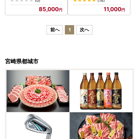
(0)
(16)
kg
たまご 河中農園 取れたて
85,000
11,000
新鮮たまご タマゴ たまご
鶏卵 お菓子作りにも最適
前へ
1
次へ
宮崎県都城市