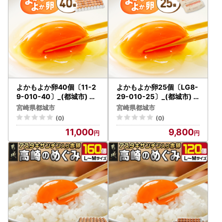
よかもよか卵40個〔11-2
よかもよか卵25個〔LG8-
9-010-40〕_(都城市) 赤
29-010-25〕_(都城市)
卵Mサイズ 破損補償(5個
赤卵Mサイズ 破損補償(5
宮崎県都城市
宮崎県都城市
追加) 生卵 鶏卵 玉子 タマ
個追加) 生卵 鶏卵 玉子 タ
(0)
(0)
ゴ たまご 新鮮 濃厚 宮崎県
マゴ たまご 新鮮 濃厚 宮崎
11,000
9,800
産 家庭用 卵かけご飯 シフ
県産 家庭用 卵かけご飯 シ
ォンケーキ たまご焼き オ
フォンケーキ たまご焼き
ムレツ お料理・お菓子作
オムレツ お料理・お菓子
りに
作りに