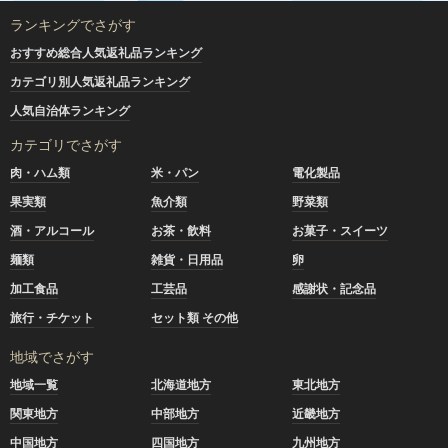
ランキングでさがす
おすすめ総合人気返礼品ランキング
カテゴリ別人気返礼品ランキング
人気自治体ランキング
カテゴリでさがす
肉・ハム類
米・パン
電化製品
果実類
魚介類
野菜類
酒・アルコール
お茶・飲料
お菓子・スイーツ
麺類
雑貨・日用品
卵
加工食品
工芸品
感謝状・記念品
旅行・チケット
セット類 その他
地域でさがす
地域一覧
北海道地方
東北地方
関東地方
中部地方
近畿地方
中国地方
四国地方
九州地方