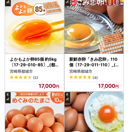
更・返品、配送先・配送時期の変更はできません。あらかじ
めご了承ください。
-+-+-+-+-+-+-+-+-+-+-+-+-+-+-+-+-+-+-+-+-+-+-+-+-+
-+-+-
【寄附金受領証明書・ワンストップ特例申請書について】
・ご入金確認後約2～3週間程度で特産品とは別に郵送にて
よかもよか卵85個 約5kg
新鮮赤卵「きみ恋卵」110
お送りいたします。
〔17-29-010-85〕_(都城
個〔17-29-011-110〕_(
市) 河中農園 味が濃くてま
都城市) 河中農園 味が濃く
-------------------------------------------------
宮崎県都城市
宮崎県都城市
ろやかなタマゴ 濃い黄身
てまろやかなたまご 玉子
ワンストップ特例申請書は、ご寄附の翌年の１月１０日まで
(2)
(4)
たまご 玉子 破損補償 お菓
破損補償 お菓子作り
にお送りください。
17,000
17,000
子
【送付先】
〒885-0078 宮崎県都城市宮丸町3070-1
都城市ふるさと納税担当 宛
-------------------------------------------------
▼ふるさと納税 総合窓口「ふるまど」▼
https://furumado.jp/