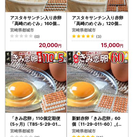
アスタキサンチン入り赤卵
アスタキサンチン入り赤卵
「高崎のめぐみ」160個〔
「高崎のめぐみ」120個〔
AC-68-001-160〕_(都城
MJ-68-001-120〕_(都城
宮崎県都城市
宮崎県都城市
市) 高崎のめぐみ 赤卵 ア
市) 赤卵 L玉～M玉 120個
(0)
(3)
スタキサンチン L～M 160
重量約7kg アスタキサンチ
20,000
15,000
個 たまごかけご飯 卵料理
ン入り 新鮮たまご 玉子焼
お菓子作り
き 化粧箱入り
「きみ恋卵」110個定期便
新鮮赤卵「きみ恋卵」60
(5ヶ月)〔T85-5-29-011
個〔11-29-011-60〕_(都
-110〕_(都城市) 赤卵 きみ
城市) 赤玉子 Mサイズ 60
宮崎県都城市
宮崎県都城市
恋卵 Ｍサイズ 110個 約6.5
個 きみ恋卵 冷蔵 チルド 赤