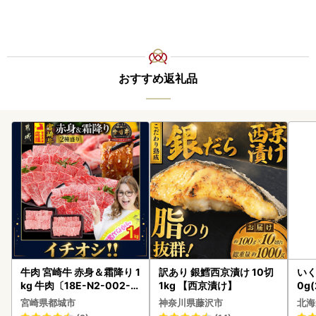
おすすめ返礼品
牛肉 宮崎牛 赤身＆霜降り 1
訳あり 銀鱈西京漬け 10切
いく
kg 牛肉〔18E-N2-002-1
1kg 【西京漬け】
0g
kg-S4A6-CF〕
2-1
宮崎県都城市
神奈川県藤沢市
北海