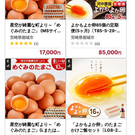
・以下の、ワンストップ特例申請の手続きや受付状況の確認
ができます。
♪オンラインワンストップ特例申請
♪ワンストップ受付確認、受付書ダウンロード
星空が綺麗な町より～「め
よかもよか卵85個の定期
♪ワンストップ申請書ダウンロード
ぐみのたまご」 (MSサイ
便(5ヶ月)〔T85-5-29-0
ズ)10kg〔17-6801〕_(都
10-85〕_(都城市) 卵 定期
♪ワンストップ変更届ダウンロード
宮崎県都城市
宮崎県都城市
城市) たまご MSサイズ 18
便 Mサイズ こだわりの卵
※オンライン申請には、マイナンバーカードとスマートフォ
(1)
(0)
0個前後 10kg 冷蔵 黄身の
ン、公的個人認証アプリ「IAM」が必要です。
17,000
85,000
コクと深み たまごかけご
飯 赤卵 栄養価が高
≪お問い合わせ先≫
都城市 ふるさと納税サポート室
TEL：0986-58-7727 （平日9時～18時 ）
E-mail：support3@furusato-miyakonojo.jp
-+-+-+-+-+-+-+-+-+-+-+-+-+-+-+-+-+-+-+-+-+-+-+-+-+
-+-+-
【プライバシーポリシー（個人情報保護方針）について】
星空が綺麗な町より～「め
「よかもよか卵」のたまご
寄附者様からいただいた個人情報は、都城市が責任をもって
ぐみのたまご」(LまたはM
かけご飯セット〔LG8-29