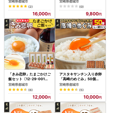
サイズ)10kg〔16-6801〕
-012〕_(都城市) きみ恋卵
安全に蓄積・保管し、第三者に譲渡・提供することはござい
宮崎県都城市
宮崎県都城市
_(都城市) 赤卵 めぐみのた
Ｍサイズ 醤油 たまごかけ
ません。寄附者様からいただいた個人情報は、商品の発送と
(2)
(0)
まご 10kg Lサイズ Mサイ
ご飯専用醤油「玉子ちゃん
ご連絡、いただいたふるさと納税の使い道に関する報告、都
16,000
9,800
ズ たまごかけご飯
」 甘口 卵かけご飯 朝ごは
城市が主催・出展するふるさと納税関連イベント情報の提
ん 朝食
供、都城市のふるさと納税に関する情報提供のため、使用さ
せていただきます。また、上記の手段としては、電子メール
の配信やパンフレット等の郵送をさせていただく場合がござ
います。
御不明な点や、配信・郵送の停止等のご希望がございました
ら、都城市ふるさと納税サポート室
(0986-58-7727、sup
port3@furusato-miyakonojo.jp )
までご連絡ください。
「きみ恋卵」たまごかけご
アスタキサンチン入り赤卵
飯セット〔12-29-001〕_
「高崎のめぐみ」50個〔
(都城市) きみ恋卵 Ｍサイ
AA-68-001-50〕_(都城
宮崎県都城市
宮崎県都城市
ズ 醤油 たまごかけご飯専
市) 赤卵 50個 L～Mサイズ
(6)
(5)
用醤油「玉子ちゃん」 甘
採れたて 新鮮たまご 卵か
12,000
10,000
口 卵かけご飯 朝ごはん 朝
けご飯 お菓子作り 玉子料
食
理 美容 健康 アスタキサン
チン入り