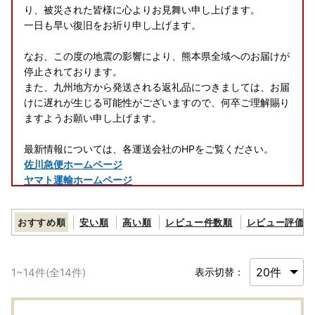
り、被災された皆様に心よりお見舞い申し上げます。
一日も早い復旧をお祈り申し上げます。
なお、この度の地震の影響により、熊本県全域へのお届けが
停止されております。
また、九州地方から発送される返礼品につきましては、お届
けに遅れが生じる可能性がございますので、何卒ご理解賜り
ますようお願い申し上げます。
最新情報については、各運送会社のHPをご覧ください。
佐川急便ホームページ
ヤマト運輸ホームページ
日本郵便 ホームページ
おすすめ順
安い順
高い順
レビュー件数順
レビュー評価順
-+-+-+-+-+-+-+-+-+-+-+-+-+-+-+-+-+-+-+-+-+-+-+-+-+
-+-+-
1
~
14
件(全
14
件)
表示切替：
★登録返礼品数 約2200点以上★ あとからセレクト！！
駆け込み寄附でも安心！便利！返礼品選びに迷ったら！あと
からゆっくり選べる【ふるさとギフト】が、登場しました！