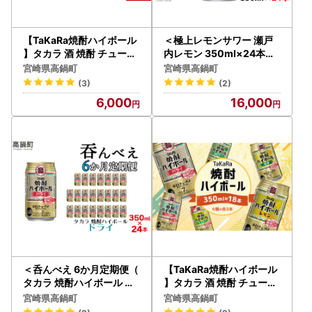
【TaKaRa焼酎ハイボール
＜極上レモンサワー 瀬戸
】タカラ 酒 焼酎 チューハ
内レモン 350ml×24本＞
イ ドライ 辛口 国産 人気 (
翌月末迄に順次出荷【c79
宮崎県高鍋町
宮崎県高鍋町
350ml×12本)
8_mm_x2】
(3)
(2)
6,000
16,000
＜呑んべえ 6か月定期便（
【TaKaRa焼酎ハイボール
タカラ 焼酎ハイボール ド
】タカラ 酒 焼酎 チューハ
ライ 350ml×24本）＞翌
イ 辛口 国産 人気 飲み比べ
宮崎県高鍋町
宮崎県高鍋町
月中旬頃に第一回目を発送
(6種×各3本)