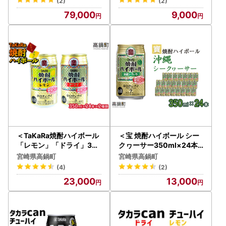
(2)
(2)
（※1月・8月は下旬頃）【
79,000
9,000
c880_mz_x4】
＜TaKaRa焼酎ハイボール
＜宝 焼酎ハイボール シー
「レモン」「ドライ」350
クヮーサー350ml×24本
ml×24本×2種類＞翌月末
＞翌月末迄に順次出荷【c
宮崎県高鍋町
宮崎県高鍋町
迄に順次出荷【c085_mm
838_yu_x2】
(4)
(2)
_x3】
23,000
13,000