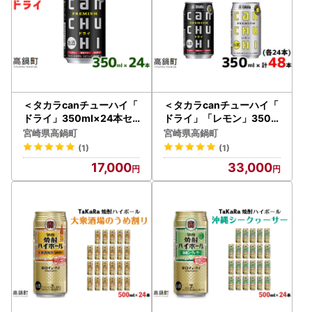
＜タカラcanチューハイ「
＜タカラcanチューハイ「
ドライ」350ml×24本セ
ドライ」「レモン」350m
ット＞翌月末迄に順次出荷
l×各24本(合計48本)＞翌
宮崎県高鍋町
宮崎県高鍋町
【c775_is_x3】
月末迄に順次出荷【c781_
(1)
(1)
is_x1】
17,000
33,000