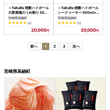
＜TaKaRa 焼酎ハイボール
＜TaKaRa 焼酎ハイボール
大衆酒場のうめ割り 500
シークヮーサー 500ml×2
ml×24本＞翌月末迄に順
4本 沖縄缶＞翌月末迄に順
宮崎県高鍋町
宮崎県高鍋町
次出荷【c834_kr_x3】
次出荷【c835_kr_x3】
(1)
(1)
20,000
20,000
前へ
1
2
3
次へ
宮崎県高鍋町