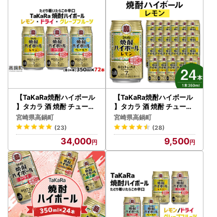
【TaKaRa焼酎ハイボール
【TaKaRa焼酎ハイボール
】タカラ 酒 焼酎 チューハ
】タカラ 酒 焼酎 チューハ
イ 辛口 国産 人気 飲み比べ
イ レモン 辛口 国産 人気 (
宮崎県高鍋町
宮崎県高鍋町
(3種×各24本）
350ml×24本)
(23)
(28)
34,000
9,500