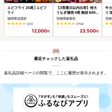
エビフライ 25尾 | エビフ
【3営業日以内出荷】特大
牛タ
ライ
うなぎ蒲焼 4尾 無頭 840g
り 塩
以上 C388-840-3D
福岡県須恵町
宮崎県新富町
宮崎
(21)
(714)
12,000
23,500
最近チェックした返礼品
返礼品詳細ページの閲覧で、ここに履歴が表示されます。