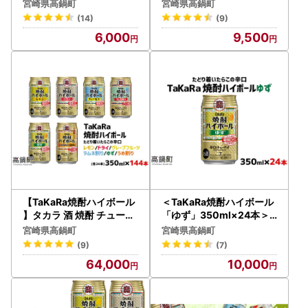
イ レモン 辛口 国産 人気 (
イ ドライ 辛口 国産 人気 (
宮崎県高鍋町
宮崎県高鍋町
350ml×12本)
350ml×24本)
(14)
(9)
6,000
9,500
【TaKaRa焼酎ハイボール
＜TaKaRa焼酎ハイボール
】タカラ 酒 焼酎 チューハ
「ゆず」350ml×24本＞
イ 辛口 国産 人気 飲み比べ
翌月末迄に順次出荷【c57
宮崎県高鍋町
宮崎県高鍋町
(6種×各24本）
5_mm_x3】
(9)
(7)
64,000
10,000