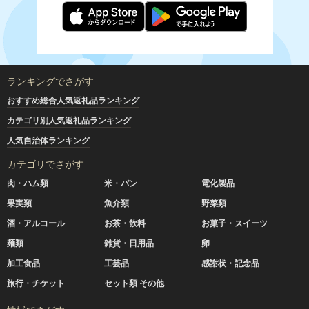
ランキングでさがす
おすすめ総合人気返礼品ランキング
カテゴリ別人気返礼品ランキング
人気自治体ランキング
カテゴリでさがす
肉・ハム類
米・パン
電化製品
果実類
魚介類
野菜類
酒・アルコール
お茶・飲料
お菓子・スイーツ
麺類
雑貨・日用品
卵
加工食品
工芸品
感謝状・記念品
旅行・チケット
セット類 その他