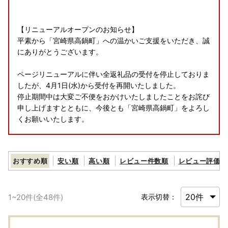
【リニューアルオープンのお知らせ】
平素から「宮崎県高鍋町」への温かいご支援をいただき、誠
にありがとうございます。
ページリニューアルに伴い全返礼品の受付を停止しておりま
したが、4月1日(水)から受付を再開いたしました。
停止期間中は大変ご不便をおかけいたしましたことをお詫び
申し上げますとともに、今後とも「宮崎県高鍋町」をよろし
くお願いいたします。
【詐欺サイトにご注意ください】
おすすめ順
安い順
高い順
レビュー件数順
レビュー評価順
ふるさと納税の返礼品などの情報を不正にコピーし、寄附金
額を割引した様に見せかける詐欺サイトが確認されていま
1
~
20
件(全
48
件)
表示切替：
す。
本町へのふるさと納税は、本サイトよりお申し込みいただき
ます様、お願い申し上げます。