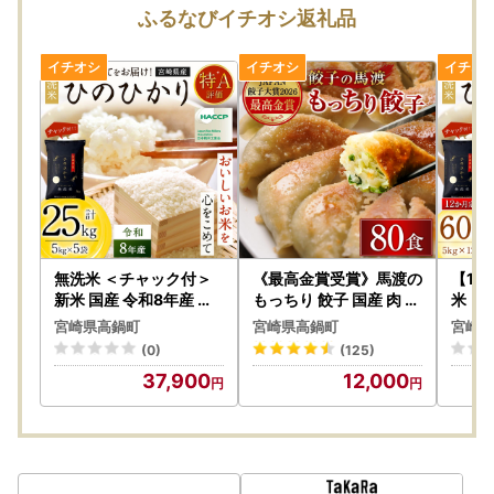
また、怪しいと感じられた場合は、お申し込みをされる前
ふるなびイチオシ返礼品
に、必ずご確認いただく等、悪質な詐欺には十分ご注意くだ
さい。
-------------------------------------------
当自治体はオンラインワンストップ申請対象自治体です。
寄附後の申請など、オンラインにて対応が可能です。
複数自治体の寄附もまとめて申請ができ、変更届もオンライ
ン上で完結します。
【ワンストップ特例申請書の送付について】
無洗米 ＜チャック付＞
《最高金賞受賞》馬渡の
【12
当町では、SDGsの観点から紙資源を削減し、オンライン申
新米 国産 令和8年産 ヒ
もっちり 餃子 国産 肉 小
米 ＜
ノヒカリ 宮崎県産（5k
分け 惣菜 人気 80個(40
国産 
請を推進しております。
宮崎県高鍋町
宮崎県高鍋町
宮崎県
g×5）｜ 無洗
個×2パック) JAPAN餃
カリ 
そのため、
令和8年6月5日から寄付金受領証（圧着はがき）
(0)
(125)
子大賞2026
回）
のみの発送
となります。
37,900
12,000
なお、ワンストップ申請につきましては、寄付金受領証内の
二次元コードより申請をお願いいたします。
自治体マイページは
こちら
から