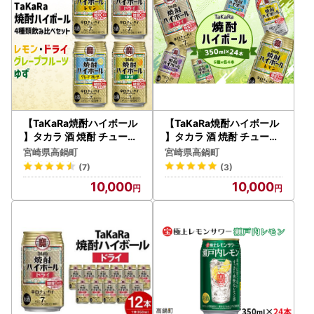
【TaKaRa焼酎ハイボール
【TaKaRa焼酎ハイボール
】タカラ 酒 焼酎 チューハ
】タカラ 酒 焼酎 チューハ
イ 辛口 国産 人気 飲み比べ
イ 辛口 国産 人気 飲み比べ
宮崎県高鍋町
宮崎県高鍋町
(4種×各6本)
(6種×各4本)
(7)
(3)
10,000
10,000