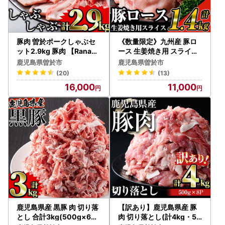
豚肉 曽於ポークしゃぶセ
《数量限定》九州産 豚ロ
ット2.9kg 豚肉 【Rana】
ース 生姜焼き用 スライス
A171-v02
約1.4kg (200g×7パック)
鹿児島県曽於市
鹿児島県曽於市
国産 豚肉 小分け【ナンチ
(20)
(13)
ク】A219-v01
16,000
11,000
鹿児島県産 黒豚 肉 切り落
【訳あり】鹿児島県産 豚
とし 合計3kg(500g×6パ
肉 切り落とし(計4kg・50