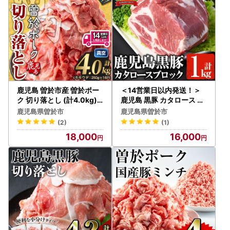
鹿児島 曽於市産 曽於ポー
＜14営業日以内発送！＞
ク 切り落とし (計4.0kg)
鹿児島 黒豚 カタロース ブ
【Rana】A812-v01
ロック(1kg) 豚肉【佐多精
鹿児島県曽於市
鹿児島県曽於市
肉店】B79-v03
(2)
(1)
18,000
16,000