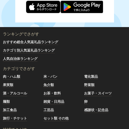
ランキングでさがす
おすすめ総合人気返礼品ランキング
カテゴリ別人気返礼品ランキング
人気自治体ランキング
カテゴリでさがす
肉・ハム類
米・パン
電化製品
果実類
魚介類
野菜類
酒・アルコール
お茶・飲料
お菓子・スイーツ
麺類
雑貨・日用品
卵
加工食品
工芸品
感謝状・記念品
旅行・チケット
セット類 その他