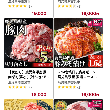
ック)セット 国産 豚肉 小
0g×8パック) 国産 小分け
鹿児島県曽於市
鹿児島県曽於市
分け【Rana】A412-v02
冷凍【おきどき】A457-v
(5)
(5)
03
19,000
16,000
【訳あり】鹿児島県産 豚
＜14営業日以内発送！＞
肉 切り落とし(計5kg・50
鹿児島県産 豚 肩ロース 味
0g×10パック)【おきどき
噌 漬け (計1.6kg・2枚×8
鹿児島県曽於市
鹿児島県曽於市
】A458-v04
p) 国産 豚肉【佐多精肉店
(4)
(2)
】A158-v03
18,000
16,000