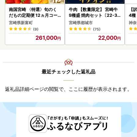
南国宮崎 〈特選〉旬のく
牛肉 【数量限定】 宮崎牛
【訳
だもの定期便 12ヵ月コー
9種盛 焼肉セット〔22-31
4種
ス【F84-25】
-006-600g〕都城 イチオ
宮崎県新富町
宮崎県都城市
神奈
シ!! 牛肉
(9)
(75)
261,000
22,000
最近チェックした返礼品
返礼品詳細ページの閲覧で、ここに履歴が表示されます。