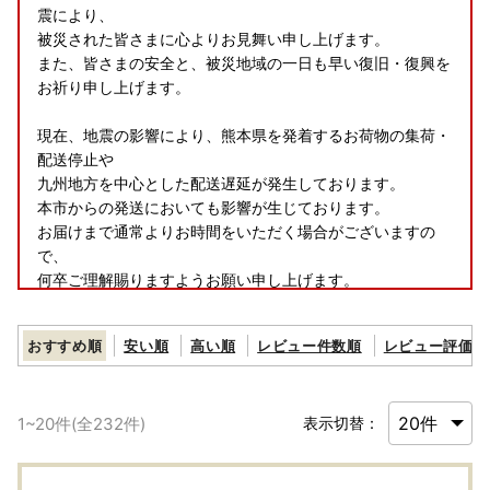
震により、
被災された皆さまに心よりお見舞い申し上げます。
また、皆さまの安全と、被災地域の一日も早い復旧・復興を
お祈り申し上げます。
現在、地震の影響により、熊本県を発着するお荷物の集荷・
配送停止や
九州地方を中心とした配送遅延が発生しております。
本市からの発送においても影響が生じております。
お届けまで通常よりお時間をいただく場合がございますの
で、
何卒ご理解賜りますようお願い申し上げます。
おすすめ順
安い順
高い順
レビュー件数順
レビュー評価順
1
~
20
件(全
232
件)
表示切替：