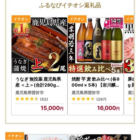
ふるなびイチオシ返礼品
うなぎ 無投薬 鹿児島県
焼酎 芋 麦 飲み比べ (各9
豚肉 
産 ＜上＞(合計280g以
00ml × 5本) 【岩川醸
g 豚肉
上) うなぎ 【西日本養鰻
造】 A50-v02
02
鹿児島県曽於市
鹿児島県曽於市
鹿児島
】A60-v01
(52)
(267)
15,000
16,000