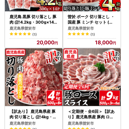
鹿児島 黒豚 切り落とし 豚
曽於 ポーク 切り落とし ・
肉 (計4.2kg・300g×14P
国産 豚 ミンチ セット (合
) 【居食肉】A834
計4kg) 国産 肉 鹿児島県産
鹿児島県曽於市
鹿児島県曽於市
【Rana】A417-v02
(1)
(1)
20,000
18,000
【訳あり】 鹿児島県産 豚
＜定期便・全6回＞【訳あ
肉 切り落とし (計4kg・5
り】鹿児島県産 豚肉 ロー
00g×8P) 真空 パック 入
ス スライス (計9kg・500
鹿児島県曽於市
鹿児島県曽於市
り！ 肉 小分け 炒め物【コ
g×3P×6回) 【コワダヤ】