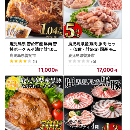
鹿児島県 曽於市産 豚肉 曽
鹿児島県産 鶏肉 豚肉 セッ
於ポーク みそ漬け 計1.04
ト (5種・計5kg) 国産 モモ
kg(130g×8袋)【Rana】
ムネ【Rana】A252-v01
鹿児島県曽於市
鹿児島県曽於市
A789-03
(1)
(0)
11,000
17,000