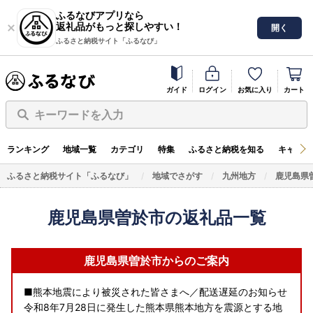
ふるなびアプリなら
返礼品がもっと探しやすい！
開く
ふるさと納税サイト「ふるなび」
ガイド
ログイン
お気に入り
カート
キーワードを入力
ランキング
地域一覧
カテゴリ
特集
ふるさと納税を知る
キャンペ
ふるさと納税サイト「ふるなび」
地域でさがす
九州地方
鹿児島県
鹿児島県曽於市の返礼品一覧
鹿児島県曽於市からのご案内
■熊本地震により被災された皆さまへ／配送遅延のお知らせ
令和8年7月28日に発生した熊本県熊本地方を震源とする地