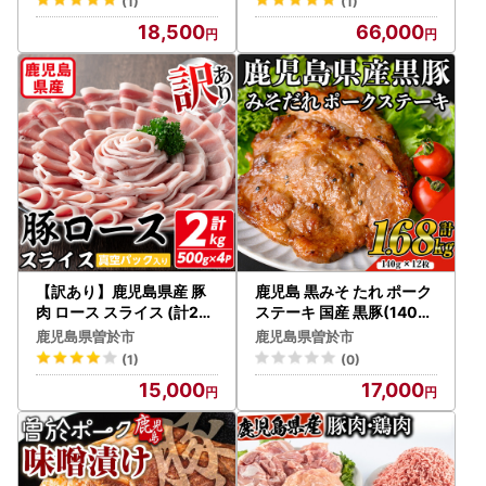
(1)
(1)
ワダヤ】A374-v02
T41
18,500
66,000
【訳あり】鹿児島県産 豚
鹿児島 黒みそ たれ ポーク
肉 ロース スライス (計2kg
ステーキ 国産 黒豚(140g
・500g×4P) 真空 パック
×12枚・計1.68kg)【ナン
鹿児島県曽於市
鹿児島県曽於市
入り！ 生姜焼き 炒め物 小
チク】 A529
(1)
(0)
分け【コワダヤ】A373-v
15,000
17,000
01