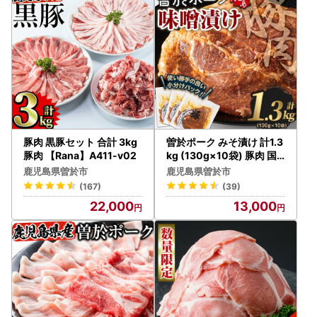
豚肉 黒豚セット 合計 3kg
曽於ポーク みそ漬け 計1.3
豚肉 【Rana】A411-v02
kg (130g×10袋) 豚肉 国
産【Rana】A169-v01
鹿児島県曽於市
鹿児島県曽於市
(167)
(39)
22,000
13,000