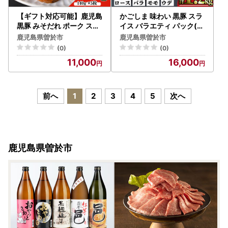
【ギフト対応可能】鹿児島
かごしま 味わい 黒豚 スラ
黒豚 みそだれ ポーク ステ
イス バラエティ パック(合
ーキ (140g×5枚・計700
計1.2kg)【KNOT】A549
鹿児島県曽於市
鹿児島県曽於市
g) 【ナンチク】A479
(0)
(0)
11,000
16,000
前へ
1
2
3
4
5
次へ
鹿児島県曽於市