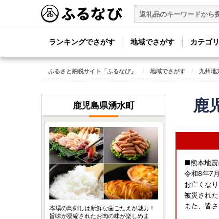
ランキングでさがす
地域でさがす
カテゴ
ふるさと納税サイト「ふるなび」
地域でさがす
九州地
鹿
鹿児島県湧水町
■熊本地震
令和8年7
お亡くなり
被災された
また、皆さ
本場の鳥刺しは新鮮な歯ごたえが魅力！
旨味が凝縮されたお肉の味が楽しめま