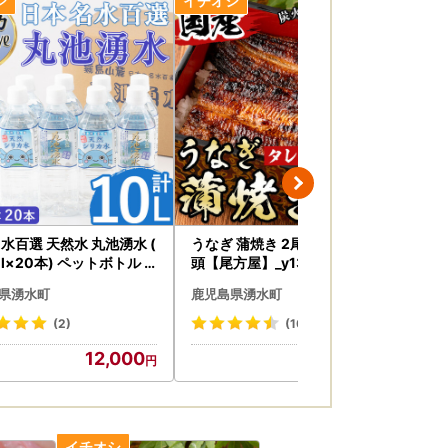
水百選 天然水 丸池湧水 (
うなぎ 蒲焼き 2尾 タレ付き 無
ウ
ml×20本) ペットボトル
頭【尾方屋】_y135
ウイ
水 ミネラルウォーター 軟
県湧水町
鹿児島県湧水町
鹿
栗太郎館】_y147
(2)
(10)
12,000
20,000