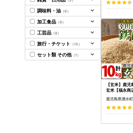
（5）
調味料・油
（6）
加工食品
（9）
工芸品
（8）
旅行・チケット
（15）
セット類 その他
（1）
【玄米】鹿児島
玄米【福永商店】
7A
鹿児島県湧水町