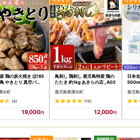
産 鶏の炭火焼き (計85
鳥刺し 鶏刺し 鹿児島特産 鶏の
日本名
き鳥 やきとり 真空パッ
たたき 約1kg あきらの店 _A02
500
 【ほかむら】_y244
水 湧
湧水町
鹿児島県湧水町
鹿児島
水 【
(4)
(16)
19,000
12,000