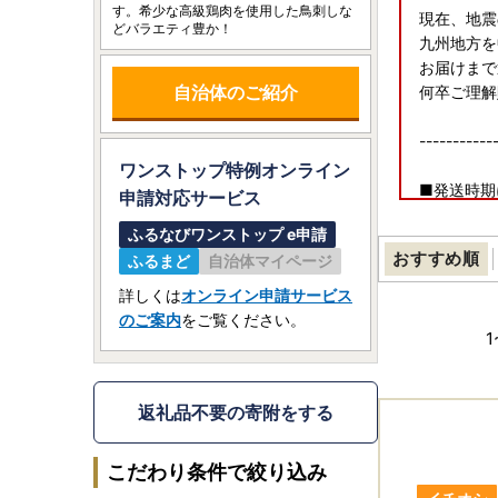
す。希少な高級鶏肉を使用した鳥刺しな
現在、地震
どバラエティ豊か！
九州地方を
お届けまで
自治体のご紹介
何卒ご理解
-----------
ワンストップ特例オンライン
■発送時期
申請
対応サービス
ページに記
ふるなびワンストップ e申請
配送日の指
おすすめ順
ふるまど
自治体マイページ
■お受け取
詳しくは
オンライン申請サービス
返礼品到着
のご案内
をご覧ください。
万全を期し
1
返礼品到着
yusui@lrinc
日数がたっ
返礼品不要の寄附をする
ご了承の上
こだわり条件で絞り込み