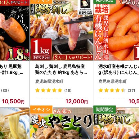
あり 黒豚荒
鳥刺し 鶏刺し 鹿児島特産
湧水町産有機にんじん
1.8kg_y
鶏のたたき 約1kg あきらの
g (訳あり) にんじん_
店 _A02
鹿児島県湧水町
鹿児島県湧水町
(88)
(16)
(37)
10,500
12,000
10,