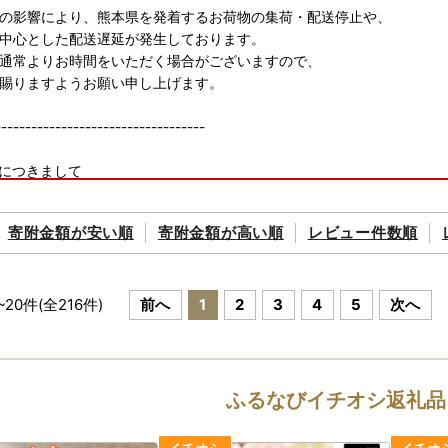
の影響により、熊本県を発着するお荷物の集荷・配送停止や、
中心とした配送遅延が発生しております。
通常よりお時間をいただく場合がございますので、
賜りますようお願い申し上げます。
-----------------------------------
につきまして
載の納期情報に合わせて発送いたします。
定は承れませんのでご了承ください。
寄附金額が
安い順
寄附金額が
高い順
レビュー件数順
り後はすぐに状態をご確認ください
後は速やかに返礼品の状態をご確認ください。
て返礼品をお届けしていますが、万が一返礼品に不良・破損・誤納品な
~
20
件(全
216
件)
前へ
1
2
3
4
5
次へ
から3日以内に、写真(画像)を添付のうえ下記アドレスまでメールにて
.jp
たものに関しましては対応いたしかねます。
、お申込みくださいますようお願い申し上げます。
ふるなびイチオシ返礼品