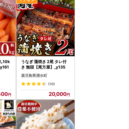
10k
うなぎ 蒲焼き 2尾 タレ付
y161
き 無頭【尾方屋】_y135
鹿児島県湧水町
(10)
500
20,000