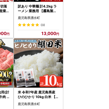
 切落
訳あり 中華麺 計4.2kg ラ
屋産業】
ーメン 業務用 【霧島製萌
7
】_y458
鹿児島県湧水町
(3)
000
13,000
肉用(計
米 令和7年産 鹿児島県産
 牛肉
ひのひかり 10kg 白米 【く
産業】
りの物産館】_C09
鹿児島県湧水町