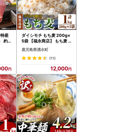
島特産
ダイシモチ もち麦 200g×
 約1
5袋 【福永商店】 もち麦
17-2
雑穀 _y215
鹿児島県湧水町
(11)
000
12,000