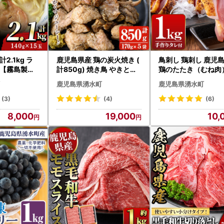
2.1kg ラ
鹿児島県産 鶏の炭火焼き (
鳥刺し 鶏刺し 鹿児
 【霧島製萌
計850g) 焼き鳥 やきとり
鶏のたたき（むね肉）
真空パック 小分け 【ほか
kg【あきらの店】_y5
鹿児島県湧水町
鹿児島県湧水町
むら】_y244
610
(3)
(4)
(6)
8,000
19,000
10,