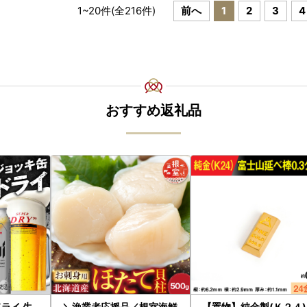
1
~
20
件(全
216
件)
前へ
1
2
3
4
おすすめ返礼品
ライ 生
＼漁業者応援品／根室海鮮
【置物】純金製(Ｋ２４)