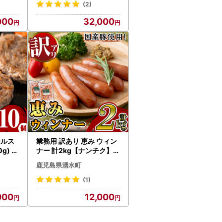
(2)
000
32,000
ールス
業務用 訳あり 恵み ウィン
g) 【
ナー 計2kg【ナンチク】_y
9
435
鹿児島県湧水町
(1)
000
12,000