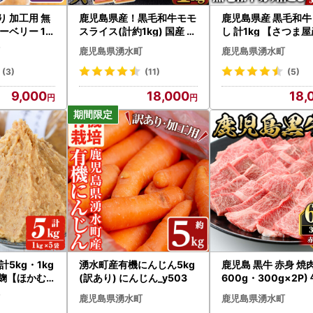
り 加工用 無
鹿児島県産！黒毛和牛モモ
鹿児島県産 黒毛和牛
ーベリー 1k
スライス(計約1kg) 国産 モ
し 計1kg 【さつま
ツ ベリー【
モスライス 牛肉 もも肉 パ
牛肉 切り落とし_y42
鹿児島県湧水町
鹿児島県湧水町
園さつまドリ
ック すき焼き用 【ナンチ
_y528
ク】_y321
(3)
(11)
(5)
9,000
18,000
18,
5kg・1kg
湧水町産有機にんじん5kg
鹿児島 黒牛 赤身 焼
 麹【ほかむ
(訳あり) にんじん_y503
600g・300g×2P)
黒毛和牛【さつま屋
鹿児島県湧水町
鹿児島県湧水町
_y433