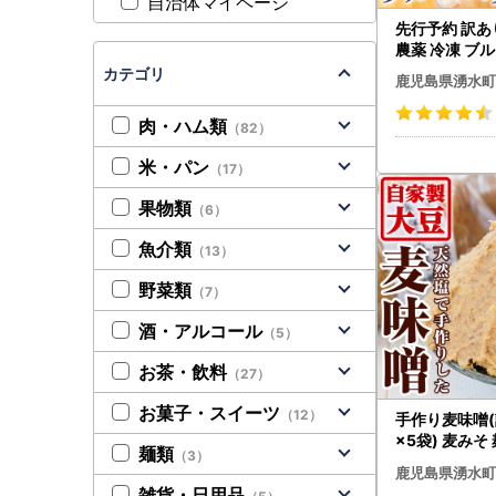
自治体マイページ
先行予約 訳あ
農薬 冷凍 ブル
g 果物 フルー
カテゴリ
鹿児島県湧水町
体験型観光農
ームファーム】
肉・ハム類
（82）
米・パン
（17）
果物類
（6）
魚介類
（13）
野菜類
（7）
酒・アルコール
（5）
お茶・飲料
（27）
お菓子・スイーツ
（12）
手作り麦味噌(計
×5袋) 麦みそ
麺類
（3）
ら】_y242
鹿児島県湧水町
雑貨・日用品