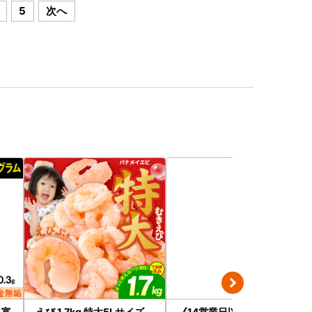
5
次へ
 富
えび 1.7kg 特大5Lサイズ
《14営業日以内に発送》オ