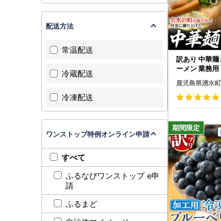
配送方法
常温配送
訳あり 中華麺 計
ーメン 業務用
冷蔵配送
】_y378
鹿児島県湧水町
冷凍配送
ワンストップ特例オンライン申請
すべて
ふるなびワンストップ e申
請
ふるまど