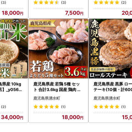
(3)
(3)
(2)
18,000
7,500
20,
県産 10kg
鹿児島県産 若鶏 5種 セッ
鹿児島県産 黒豚 ロ
_y056-R
ト 合計3.6kg 国産 鶏肉 小
テーキ(10個・計600
分け 【TRINITY】_y545
さつま屋産業】_y41
鹿児島県湧水町
鹿児島県湧水町
(2)
(1)
(1)
34,000
18,000
15,