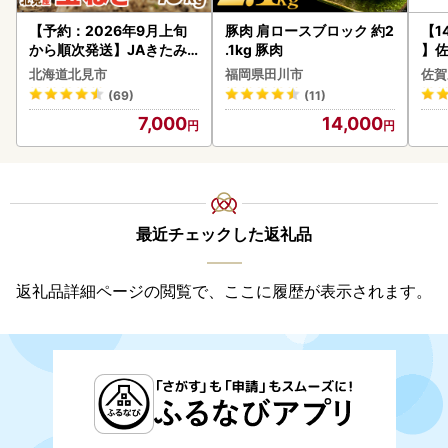
【予約：2026年9月上旬
豚肉 肩ロースブロック 約2
【1
から順次発送】JAきたみ
.1kg 豚肉
】佐
らい産 玉ねぎ Lサイズ 10k
2個 
北海道北見市
福岡県田川市
佐賀
g ( タマネギ たまねぎ 野菜
083
(69)
(11)
)【210-0003-2026】
7,000
14,000
最近チェックした返礼品
返礼品詳細ページの閲覧で、ここに履歴が表示されます。