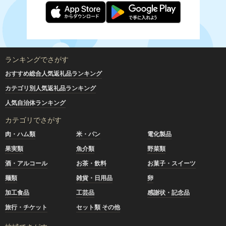
ランキングでさがす
おすすめ総合人気返礼品ランキング
カテゴリ別人気返礼品ランキング
人気自治体ランキング
カテゴリでさがす
肉・ハム類
米・パン
電化製品
果実類
魚介類
野菜類
酒・アルコール
お茶・飲料
お菓子・スイーツ
麺類
雑貨・日用品
卵
加工食品
工芸品
感謝状・記念品
旅行・チケット
セット類 その他