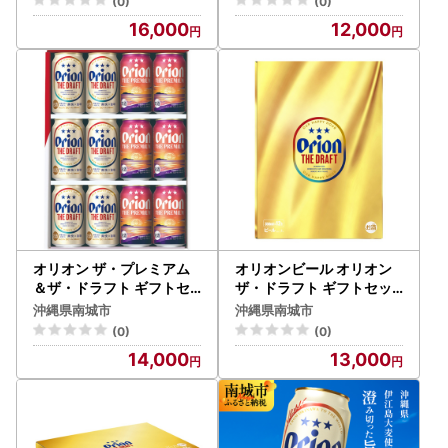
(0)
(0)
16,000
12,000
オリオン ザ・プレミアム
オリオンビール オリオン
＆ザ・ドラフト ギフトセ
ザ・ドラフト ギフトセッ
ット各6本 (350ml缶×12
ト(350ml×12本)
沖縄県南城市
沖縄県南城市
本)
(0)
(0)
14,000
13,000