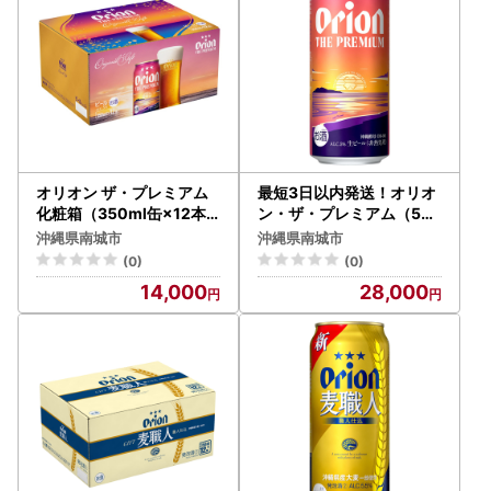
オリオン ザ・プレミアム
最短3日以内発送！オリオ
化粧箱（350ml缶×12本
ン・ザ・プレミアム（50
）
0ml缶×24本）
沖縄県南城市
沖縄県南城市
(0)
(0)
14,000
28,000