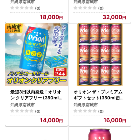
ット
沖縄県南城市
沖縄県南城市
(0)
(0)
18,000
32,000
最短3日以内発送！オリオ
オリオン ザ・プレミアム
ン クリアフリー (350ml
ギフトセット(350ml缶×1
缶×24本)
2本)
沖縄県南城市
沖縄県南城市
(0)
(0)
14,000
16,000