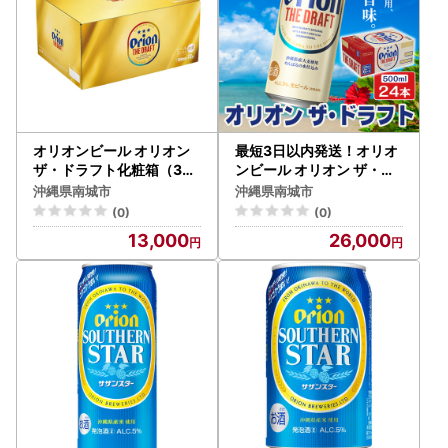
オリオンビール オリオン
最短3日以内発送！オリオ
ザ・ドラフト化粧箱（350
ンビール オリオン ザ・ド
ml缶×12本）
ラフト （500ml缶×24本
沖縄県南城市
沖縄県南城市
）
(0)
(0)
13,000
26,000