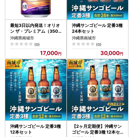
最短3日以内発送！オリオ
沖縄サンゴビール 定番3種
ン ザ・プレミアム（350
24本セット
ml缶×24本）
沖縄県南城市
沖縄県南城市
(0)
(0)
17,000
30,000
沖縄サンゴビール 定番3種
【2ヶ月定期便】沖縄サン
12本セット
ゴビール 定番3種 12本セ