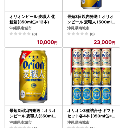
オリオンビール 麦職人 化
最短3日以内発送！オリオ
粧箱(350ml缶×12本)
ンビール 麦職人 (500ml
缶×24本)
沖縄県南城市
沖縄県南城市
(0)
(0)
10,000
23,000
最短3日以内発送！オリオ
オリオン3種詰合せ ギフト
ンビール 麦職人(350ml缶
セット各4本 (350ml缶×1
×24本)
2本)
沖縄県南城市
沖縄県南城市