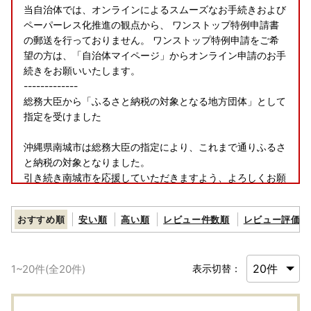
当自治体では、オンラインによるスムーズなお手続きおよび
ペーパーレス化推進の観点から、 ワンストップ特例申請書
の郵送を行っておりません。 ワンストップ特例申請をご希
望の方は、「自治体マイページ」からオンライン申請のお手
続きをお願いいたします。
-------------
総務大臣から「ふるさと納税の対象となる地方団体」として
指定を受けました
沖縄県南城市は総務大臣の指定により、これまで通りふるさ
と納税の対象となりました。
引き続き南城市を応援していただきますよう、よろしくお願
い申し上げます。
指定対象期間：令和7年10月1日から令和8年9月30日
おすすめ順
安い順
高い順
レビュー件数順
レビュー評価順
1
~
20
件(全
20
件)
表示切替：