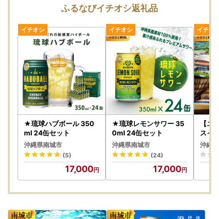
ふるなびイチオシ返礼品
★琉球ハブボール 350
★琉球レモンサワー 35
【ユ
ml 24缶セット
0ml 24缶セット
スイ
券
沖縄県南城市
沖縄県南城市
沖縄県
(5)
(24)
17,000
17,000