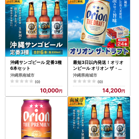
沖縄サンゴビール 定番3種
最短3日以内発送！オリオ
6本セット
ンビール オリオン ザ・ド
ラフト (350ml缶×24本)
沖縄県南城市
沖縄県南城市
(0)
(0)
10,000
14,200