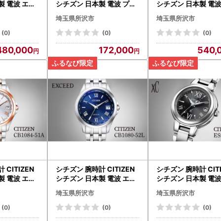
製 電波 エク
シチズン 日本製 電波 プロ
シチズン 日本製 電波
9474-59W
マスター BN0157-11X | 所
ッサ BY1001-66
埼玉県所沢市
埼玉県所沢市
ited-PR
沢 FN-Limited-PR
FN-Limited-PR
(0)
(0)
(0)
480,000
172,000
540,
 CITIZEN
シチズン 腕時計 CITIZEN
シチズン 腕時計 CIT
製 電波 エク
シチズン 日本製 電波 エク
シチズン 日本製 電波
-51A | 所
シード CB1080-52L | 所
スシー ES9430-89E
埼玉県所沢市
埼玉県所沢市
d-PR
沢 FN-Limited-PR
沢 FN-Limited-PR
(0)
(0)
(0)