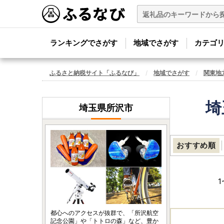
ランキングでさがす
地域でさがす
カテゴ
ふるさと納税サイト「ふるなび」
地域でさがす
関東地
埼
埼玉県所沢市
おすすめ順
1
都心へのアクセスが抜群で、「所沢航空
記念公園」や「トトロの森」など、豊か