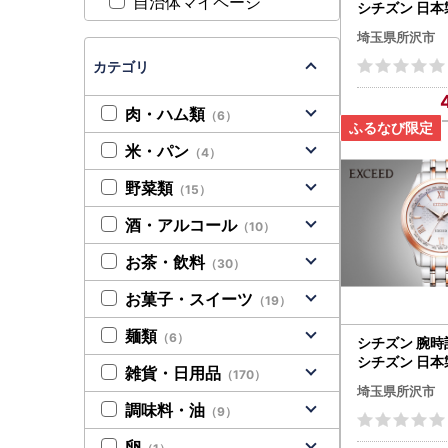
自治体マイページ
シチズン 日本
シードエル ES
埼玉県所沢市
| 所沢 FN-Lim
カテゴリ
肉・ハム類
（6）
米・パン
（4）
野菜類
（15）
酒・アルコール
（10）
お茶・飲料
（30）
お菓子・スイーツ
（19）
麺類
（6）
シチズン 腕時計
シチズン 日本
雑貨・日用品
（170）
シード CB1084
埼玉県所沢市
沢 FN-Limite
調味料・油
（9）
卵