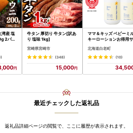
火湾産 塩
牛タン 厚切り 牛タン[訳あ
ママ＆キッズ ベビーミ
0g 2パッ
り 塩味 1kg]
キーローションお得用
アフター保証
ズ 380ml 2本セット CH
宮崎県宮崎市
北海道白老町
雲丹 海鮮
0
ニ丼 お寿
9)
(348)
(10)
地直送 お
8,000
15,000
34,50
 送料無
最近チェックした返礼品
返礼品詳細ページの閲覧で、ここに履歴が表示されます。