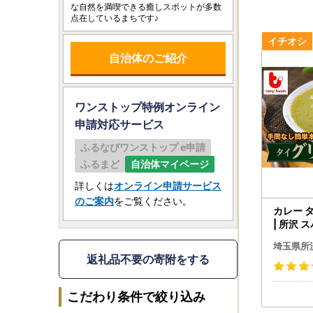
な自然を満喫できる癒しスポットが多数
点在しているまちです♪
自治体のご紹介
ワンストップ特例オンライン
申請
対応サービス
ふるなびワンストップ e申請
ふるまど
自治体マイページ
詳しくは
オンライン申請サービス
のご案内
をご覧ください。
カレー 
| 所沢 
食
埼玉県所
返礼品不要の寄附をする
こだわり条件で絞り込み