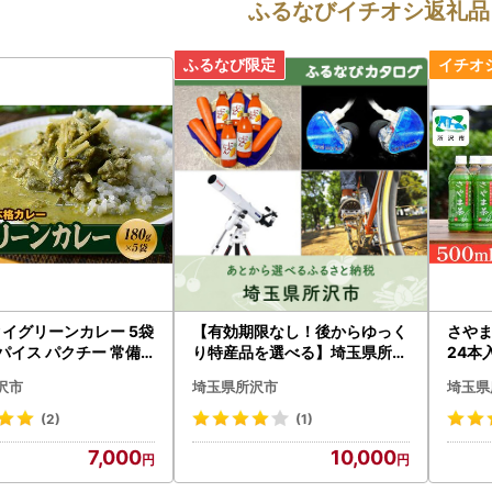
ふるなびイチオシ返礼品
タイグリーンカレー 5袋
【有効期限なし！後からゆっく
さやま
スパイス パクチー 常備
り特産品を選べる】埼玉県所沢
24本
市カタログポイント
飲料 
沢市
埼玉県所沢市
埼玉県
(2)
(1)
7,000
10,000