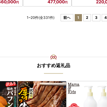
560,000
477,000
220,
1
~
20
件(全
331
件)
前へ
1
2
3
4
おすすめ返礼品