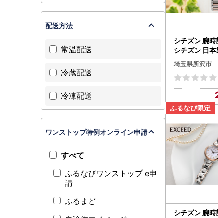
配送方法
シチズン 腕時計
常温配送
シチズン 日本
スシー ES94
埼玉県所沢市
沢 FN-Limite
冷蔵配送
冷凍配送
ワンストップ特例オンライン申請
すべて
ふるなびワンストップ e申
請
ふるまど
シチズン 腕時計