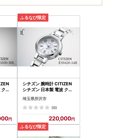
IZEN
シチズン 腕時計 CITIZEN
 クロ
シチズン 日本製 電波 クロ
 | 所
スシー ES9430-54B｜所
埼玉県所沢市
沢 FN-Limited-PR
(0)
000
220,000