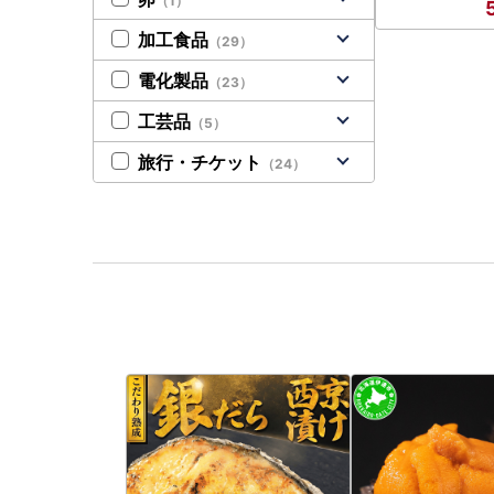
（1）
加工食品
（29）
電化製品
（23）
工芸品
（5）
旅行・チケット
（24）