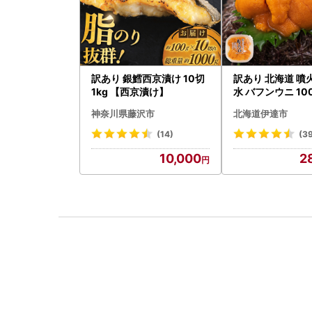
訳あり 銀鱈西京漬け 10切
訳あり 北海道 噴
1kg 【西京漬け】
水 バフンウニ 10
ク 計200g 《
神奈川県藤沢市
北海道伊達市
付き》うに ウニ 
海の幸 魚介類 ウ
(14)
(3
司 濃厚 無添加 産
10,000
2
取り寄せ 山村水産
料