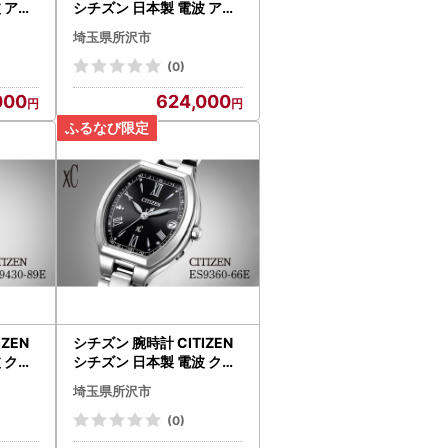
 アテ
シチズン 日本製 電波 アテ
E｜所沢
ッサ BY1006-62E | 所沢 F
埼玉県所沢市
N-Limited-PR
(0)
000
624,000
IZEN
シチズン 腕時計 CITIZEN
 クロ
シチズン 日本製 電波 クロ
 | 所
スシー ES9360-66E | 所
埼玉県所沢市
沢 FN-Limited-PR
(0)