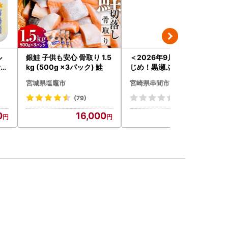
ル
銀鮭 子供も安心 骨取り 1.5
＜2026年9月発送分＞活
サイ
kg (500g ×3パック) 鮭
じめ！黒瀬ぶりの生鮮ブリ
21
ロイン2節（1.0kg前後）_
宮城県塩竈市
宮崎県串間市
K001-012-2609
(79)
(0)
0
16,000
24,000