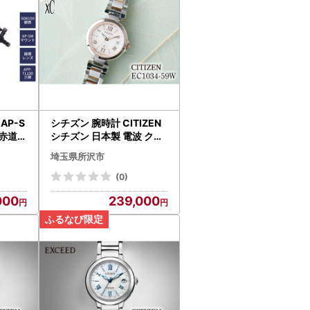
AP-S
シチズン 腕時計 CITIZEN
鏡 赤道儀
シチズン 日本製 電波 クロ
PR
スシー EC1034-59W | 所
埼玉県所沢市
沢 FN-Limited-PR
(0)
000
239,000