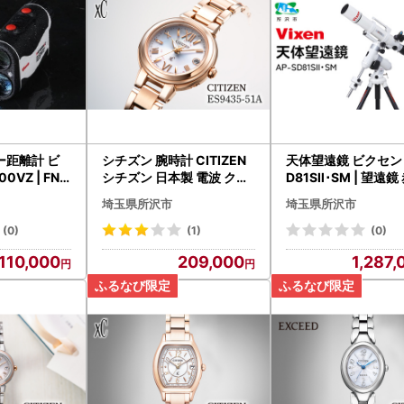
ー距離計 ビ
シチズン 腕時計 CITIZEN
天体望遠鏡 ビクセン 
0VZ | FN-
シチズン 日本製 電波 クロ
D81SⅡ･SM | 望遠
スシー ES9435-51A | 所
vixen FN-Limited-
埼玉県所沢市
埼玉県所沢市
沢 FN-Limited-PR
(0)
(1)
(0)
110,000
209,000
1,287,