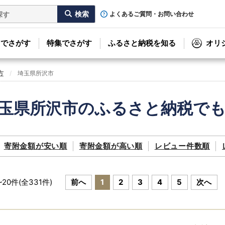
よくあるご質問・お問い合わせ
リでさがす
特集でさがす
ふるさと納税を知る
オリ
方
埼玉県所沢市
玉県所沢市のふるさと納税で
寄附金額が
安い順
寄附金額が
高い順
レビュー件数順
~
20
件(全
331
件)
前へ
1
2
3
4
5
次へ