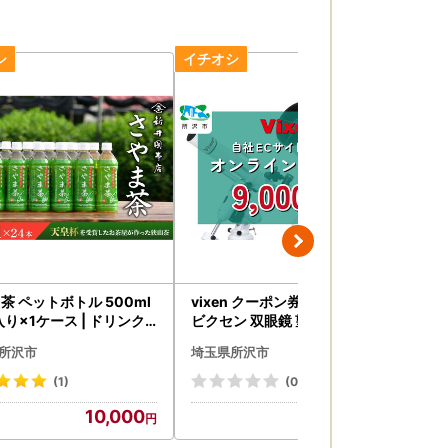
茶 ペットボトル 500ml
vixen クーポン券 9,000円分 |
シチ
入り×1ケース | ドリンク
ビクセン 双眼鏡 望遠鏡 一部対
ズン
ペットボトル
象外品あり
943
所沢市
埼玉県所沢市
埼
PR
(1)
(0)
10,000
30,000