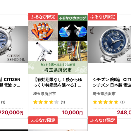
 CITIZEN
【有効期限なし！後からゆ
シチズン 腕時計 CIT
製 電波 クロ
っくり特産品を選べる】埼
シチズン 日本製 電波
-54L | 所
玉県所沢市カタログポイン
スシー EC1030-50L
埼玉県所沢市
埼玉県所沢市
d-PR
ト
沢 FN-Limited-PR
(1)
(1)
(1)
220,000
10,000
248,