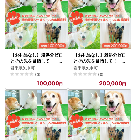
犬 保護ネコ どうぶつ 環境
犬 保護ネコ どうぶつ 環境
整備 ボランティア 慈善事
整備 ボランティア 慈善事
業 岩手県 矢巾町
業 岩手県 矢巾町
【お礼品なし】殺処分ゼロ
【お礼品なし】殺処分ゼロ
とその先を目指して！ 動
とその先を目指して！ 動
物保護シェルターへの応援
物保護シェルターへの応援
岩手県矢巾町
岩手県矢巾町
寄附 100,000円/応援寄
寄附 200,000円/応援寄
(0)
(0)
付金 返礼品なし お礼の品
付金 返礼品なし お礼の品
100,000
200,000
なし 地元支援 地域支援 ふ
なし 地元支援 地域支援 ふ
るさと支援 殺処分 ゼロ 0
るさと支援 殺処分 ゼロ 0
感謝 動物愛護 イヌ 犬 ネコ
感謝 動物愛護 イヌ 犬 ネコ
猫 助ける命 小さな命 保護
猫 助ける命 小さな命 保護
犬 保護ネコ どうぶつ 環境
犬 保護ネコ どうぶつ 環境
整備 ボランティア 慈善事
整備 ボランティア 慈善事
業 岩手県 矢巾町
業 岩手県 矢巾町