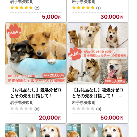
物保護シェルターへの応援
物保護シェルターへの応援
岩手県矢巾町
岩手県矢巾町
寄附 5,000円/応援寄付
寄附 30,000円/応援寄
(2)
(1)
金 返礼品なし お礼の品な
付金 返礼品なし お礼の品
5,000
30,000
し 地元支援 地域支援 ふる
なし 地元支援 地域支援 ふ
さと支援 殺処分 ゼロ 0 感
るさと支援 殺処分 ゼロ 0
謝 動物愛護 イヌ 犬 ネコ
感謝 動物愛護 イヌ 犬 ネコ
猫 助ける命 小さな命 保護
猫 助ける命 小さな命 保護
犬 保護ネコ どうぶつ 環境
犬 保護ネコ どうぶつ 環境
整備 ボランティア 慈善事
整備 ボランティア 慈善事
業 岩手県 矢巾町
業 岩手県 矢巾町
【お礼品なし】殺処分ゼロ
【お礼品なし】殺処分ゼロ
とその先を目指して！ 動
とその先を目指して！ 動
物保護シェルターへの応援
物保護シェルターへの応援
岩手県矢巾町
岩手県矢巾町
寄附 20,000円/応援寄
寄附 50,000円/応援寄
(0)
(0)
付金 返礼品なし お礼の品
付金 返礼品なし お礼の品
20,000
50,000
なし 地元支援 地域支援 ふ
なし 地元支援 地域支援 ふ
るさと支援 殺処分 ゼロ 0
るさと支援 殺処分 ゼロ 0
感謝 動物愛護 イヌ 犬 ネコ
感謝 動物愛護 イヌ 犬 ネコ
猫 助ける命 小さな命 保護
猫 助ける命 小さな命 保護