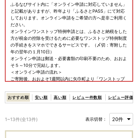
ふるなびサイト内に「オンライン申請に対応していません」
と記載がありますが、昨年より「ふるさとPASS」にて対応
しております。オンライン申請をご希望の方へ是非ご利用く
ださい。
オンラインワンストップ特例申請とは、ふるさと納税をした
方が税金の控除を受けるために必要なワンストップ特例制度
の手続きをスマホでできるサービスです。（〆切：寄附した
年の翌年の１月10日）
オンライン申請は郵送・必要書類の印刷不要のため、おおよ
そ５～10分で完結します。
＜オンライン申請の流れ＞
ご寄附後、おおよそ1週間以内に矢巾町より「ワンストップ
特例制度オンライン申請のご案内」をメールにて送信いたし
ます。
おすすめ順
安い順
高い順
レビュー件数順
レビュー評価順
寄附をした年、寄附をした自治体、寄附番号（ワンストップ
ID）を記入してありますのでこちらの情報を「ふるさとPAS
S」にご登録ください。
1
~
13
件(全
13
件)
表示切替：
【お申込みについての注意事項】