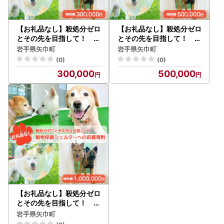
【お礼品なし】殺処分ゼロ
【お礼品なし】殺処分ゼロ
とその先を目指して！ 動
とその先を目指して！ 動
物保護シェルターへの応援
物保護シェルターへの応援
岩手県矢巾町
岩手県矢巾町
寄附 300,000円/応援寄
寄附 500,000円/応援寄
(0)
(0)
付金 返礼品なし お礼の品
付金 返礼品なし お礼の品
300,000
500,000
なし 地元支援 地域支援 ふ
なし 地元支援 地域支援 ふ
るさと支援 殺処分 ゼロ 0
るさと支援 殺処分 ゼロ 0
感謝 動物愛護 イヌ 犬 ネコ
感謝 動物愛護 イヌ 犬 ネコ
猫 助ける命 小さな命 保護
猫 助ける命 小さな命 保護
犬 保護ネコ どうぶつ 環境
犬 保護ネコ どうぶつ 環境
整備 ボランティア 慈善事
整備 ボランティア 慈善事
業 岩手県 矢巾町
業 岩手県 矢巾町
【お礼品なし】殺処分ゼロ
とその先を目指して！ 動
物保護シェルターへの応援
岩手県矢巾町
寄附 1,000,000円/応援