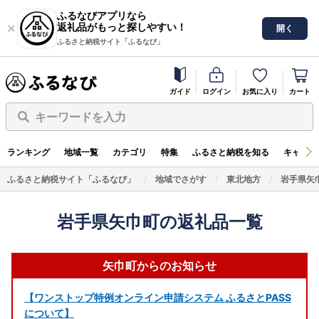
ふるなびアプリなら
返礼品がもっと探しやすい！
開く
ふるさと納税サイト「ふるなび」
ガイド
ログイン
お気に入り
カート
キーワードを入力
ランキング
地域一覧
カテゴリ
特集
ふるさと納税を知る
キャンペ
ふるさと納税サイト「ふるなび」
地域でさがす
東北地方
岩手県矢
岩手県矢巾町の返礼品一覧
矢巾町からのお知らせ
【ワンストップ特例オンライン申請システム ふるさとPASS
について】