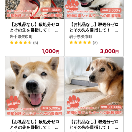
（２）ご寄附いただいたポータルサイト
【担当者連絡先】
担当：岩手県矢巾町産業観光課商工振興係ふるさと納税担当
【お礼品なし】殺処分ゼロ
【お礼品なし】殺処分ゼロ
電話：019-611-2613
とその先を目指して！ 動
とその先を目指して！ 動
物保護シェルターへの応援
物保護シェルターへの応援
FAX：019-611-2609
岩手県矢巾町
岩手県矢巾町
寄附 1,000円/応援寄付
寄附 3,000円/応援寄付
メール：furusato-yahaba@town.yahaba.iwate.jp
(6)
(2)
金 返礼品なし お礼の品な
金 返礼品なし お礼の品な
1,000
3,000
し 地元支援 地域支援 ふる
し 地元支援 地域支援 ふる
さと支援 殺処分 ゼロ 0 感
さと支援 殺処分 ゼロ 0 感
謝 動物愛護 イヌ 犬 ネコ
謝 動物愛護 イヌ 犬 ネコ
猫 助ける命 小さな命 保護
猫 助ける命 小さな命 保護
犬 保護ネコ どうぶつ 環境
犬 保護ネコ どうぶつ 環境
整備 ボランティア 慈善事
整備 ボランティア 慈善事
業 岩手県 矢巾町
業 岩手県 矢巾町
【お礼品なし】殺処分ゼロ
【お礼品なし】殺処分ゼロ
とその先を目指して！ 動
とその先を目指して！ 動