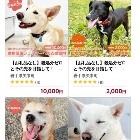
無料 プレゼント ギフト
制度改正により、2025年10月１日から、ふるさと納税にお
贈答 おすすめ お取り寄
けるポイント付与が全ポータルサイトにおいて禁止となりま
せ
す。
（2025年９月30日までにご寄附いただいた場合は、ポイン
ト付与の対象となります。）
また、制度改正直前は寄附申込の駆け込みが予想されるた
め、ポータルサイト内へのアクセスが集中する可能性がござ
います。
さらに、返礼品の配送につきましても、通常の納期より多少
【お礼品なし】殺処分ゼロ
【お礼品なし】殺処分ゼロ
前後する可能性もございますので、何卒ご了承ください。
とその先を目指して！ 動
とその先を目指して！ 動
物保護シェルターへの応援
物保護シェルターへの応援
岩手県矢巾町
岩手県矢巾町
寄附 10,000円/応援寄付
寄附 2,000円/応援寄付
(4)
(6)
金 返礼品なし お礼の品な
金 返礼品なし お礼の品な
10,000
2,000
し 地元支援 地域支援 ふる
し 地元支援 地域支援 ふる
＜お問い合わせについて＞
さと支援 殺処分 ゼロ 0 感
さと支援 殺処分 ゼロ 0 感
返礼品や配送情報など、ご寄附に関してご不明点があり、お
謝 動物愛護 イヌ 犬 ネコ
謝 動物愛護 イヌ 犬 ネコ
問い合わせをご希望の場合は、電話・メール・FAXいずれか
猫 助ける命 小さな命 保護
猫 助ける命 小さな命 保護
の方法で、担当者までご連絡いただければと思います。
犬 保護ネコ どうぶつ 環境
犬 保護ネコ どうぶつ 環境
整備 ボランティア 慈善事
整備 ボランティア 慈善事
また、既にご寄附をいただいている方に関しては、お問い合
業 岩手県 矢巾町
業 岩手県 矢巾町
わせ内容に加えて、下記情報をご教示ください。
（１）寄附者名（フルネーム）