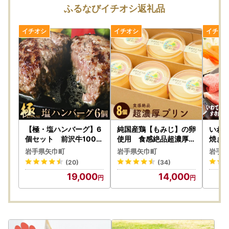
※ご不在日や住所変更の連絡がなく、返礼品が事業者へ返送
ふるなびイチオシ返礼品
されると再送はできません。
また、返礼品出荷後に配送先が変更になる場合の転送費用は
受取人様負担となります。
※ 矢巾町民の方が矢巾町へのふるさと納税を行われた場合に
は、お礼品を発送することができません。
【ふるさと納税に係る総務大臣の指定について】
地方税法が改定され、ふるさと納税の対象団体となるために
は、総務大臣の指定が必要となりました。
矢巾町は、令和７年10月1日から令和８年9月30日までの期
【極・塩ハンバーグ】6
純国産鶏【もみじ】の卵
いわ
間、ふるさと納税の対象となる地方団体の指定を受けまし
個セット 前沢牛100％
使用 食感絶品超濃厚プ
焼き・
使用 訳あり/肉 高級 牛
リン8個/人気返礼品 ス
g/牛
た。
岩手県矢巾町
岩手県矢巾町
岩手県
牛肉 和牛 前沢牛 奥州 ブ
イーツ 産地直送 手作り
肩ロー
今後とも、矢巾町ふるさと納税において、魅力溢れる返礼品
(20)
(34)
ランド牛 極 国産牛 塩 岩
プリン ぷりん お取り寄
ブラン
を提供・企画してまいりますので、引き続き岩手県矢巾町を
19,000
14,000
塩 個包装 人気 返礼品 バ
せ 厳選卵 硬め 安心 安全
て牛 
よろしくお願いいたします。
ーベキュー おいしい 冷
高評価 ふるさと ご褒美
テーキ
凍 小分け おすすめ おか
一押し 贈り物 洋菓子 デ
級 贈
ず 夕食 お弁当 ランチ は
ザート 8個入り 濃厚 大
中元 
んばーぐ 夕飯 お祝い 父
人におすすめ お菓子
日 誕
の日 母の日 記念日 送料
寄せ 
【ポイント付与に関する重要なお知らせ】