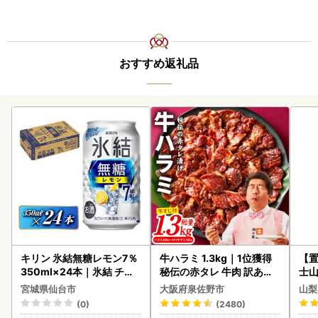
おすすめ返礼品
キリン 氷結無糖レモン7％
牛ハラミ 1.3kg｜1位獲得
【置
350ml×24本｜氷結 チュ
秘伝の赤タレ 牛肉 訳あり
士山
ーハイ 仙台市
焼肉 BBQ
180
宮城県仙台市
大阪府泉佐野市
山梨
(0)
(2480)