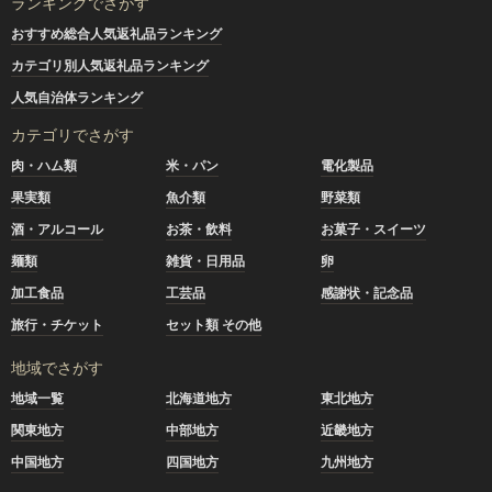
ランキングでさがす
おすすめ総合人気返礼品ランキング
カテゴリ別人気返礼品ランキング
人気自治体ランキング
カテゴリでさがす
肉・ハム類
米・パン
電化製品
果実類
魚介類
野菜類
酒・アルコール
お茶・飲料
お菓子・スイーツ
麺類
雑貨・日用品
卵
加工食品
工芸品
感謝状・記念品
旅行・チケット
セット類 その他
地域でさがす
地域一覧
北海道地方
東北地方
関東地方
中部地方
近畿地方
中国地方
四国地方
九州地方