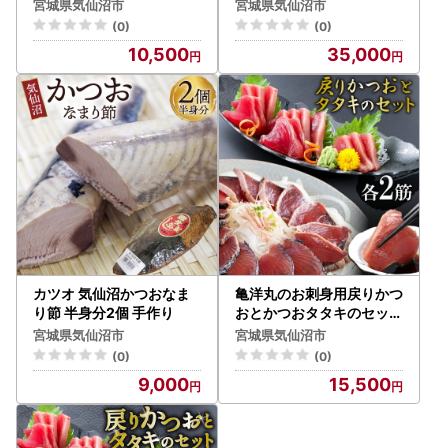
宮城県気仙沼市
宮城県気仙沼市
(0)
(0)
10,500
35,000
カツオ 気仙沼かつおなま
亀洋丸のお刺身用戻りかつ
り節 半身分2個 手作り
おとかつおタタキのセット
（各2筋）
宮城県気仙沼市
宮城県気仙沼市
(0)
(0)
9,000
15,500