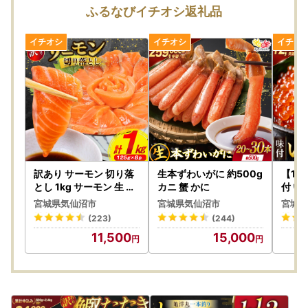
はできかねます。
ふるなびイチオシ返礼品
・手配状況次第では返礼品送付先の変更ができない場合があ
ります。また転送する場合は転送料金(受取人着払い)が発生
します。
・「のし」可の返礼品を除き、のしの対応はできかねます。
・配送業者の指定はできかねます。また返礼品によって異な
ります。
・出荷日の事前案内は行っておりません。また、ご要望をい
ただいても対応できかねます。
・返礼品をお届けする際の配送伝票について、ご依頼主名は
寄附者様のお名前が入ります。変更はできかねます。
・郵便受けにお届けする返礼品（メール便）につきまして
訳あり サーモン 切り落
生本ずわいがに 約500g
【14
は、ご依頼主名は配送伝票に印字されません。なお、ふるさ
とし 1kg サーモン 生 お
カニ 蟹 かに
付 い
刺身
パック
と納税の記載が入りますのでご了承ください。
宮城県気仙沼市
宮城県気仙沼市
宮城県
・複数の返礼品をお選びいただいた場合、個別発送となる場
(223)
(244)
合があります。
11,500
15,000
・返礼品に不具合がある場合、お受け取り後、3日以内にご
連絡ください。
・返礼品の送付は、気仙沼市外にお住まいの方に限らせてい
ただきます。