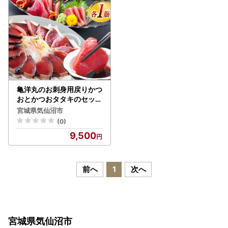
亀洋丸のお刺身用戻りかつ
おとかつおタタキのセット
（各1筋）
宮城県気仙沼市
(0)
9,500
前へ
1
次へ
宮城県気仙沼市