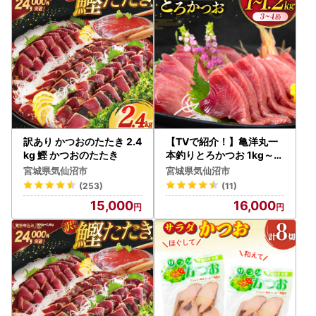
★プライバシーについて
寄附者様からいただいた個人情報は、商品の発送とご連絡、
お問い合わせ対応、ならびに寄附者様へ向けた気仙沼市のふ
るさと納税に関する情報提供に使用させていただきます。
当市が責任をもって安全に蓄積・保管し、第三者に譲渡・提
供することはございません。
また、上記の手段としては、電子メールの配信やパンフレッ
ト等の郵送をさせていただく場合がございます。
訳あり かつおのたたき 2.4
【TVで紹介！】亀洋丸一
kg 鰹 かつおのたたき
本釣りとろかつお 1kg～1.
2kg
宮城県気仙沼市
宮城県気仙沼市
(253)
(11)
15,000
16,000