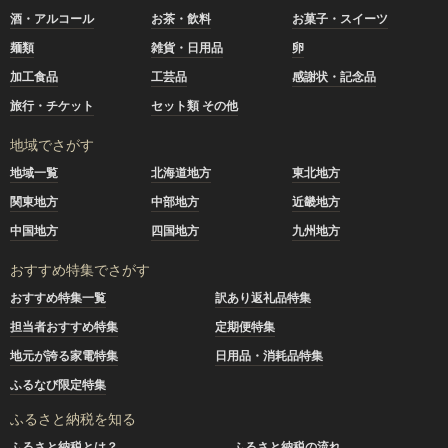
酒・アルコール
お茶・飲料
お菓子・スイーツ
麺類
雑貨・日用品
卵
加工食品
工芸品
感謝状・記念品
旅行・チケット
セット類 その他
地域でさがす
地域一覧
北海道地方
東北地方
関東地方
中部地方
近畿地方
中国地方
四国地方
九州地方
おすすめ特集でさがす
おすすめ特集一覧
訳あり返礼品特集
担当者おすすめ特集
定期便特集
地元が誇る家電特集
日用品・消耗品特集
ふるなび限定特集
ふるさと納税を知る
ふるさと納税とは？
ふるさと納税の流れ