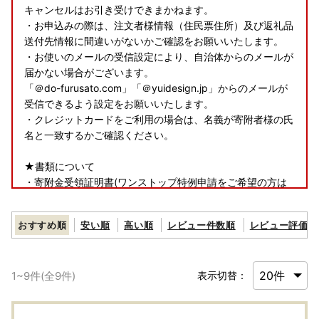
キャンセルはお引き受けできまかねます。
・お申込みの際は、注文者様情報（住民票住所）及び返礼品
送付先情報に間違いがないかご確認をお願いいたします。
・お使いのメールの受信設定により、自治体からのメールが
届かない場合がございます。
「＠do-furusato.com」「＠yuidesign.jp」からのメールが
受信できるよう設定をお願いいたします。
・クレジットカードをご利用の場合は、名義が寄附者様の氏
名と一致するかご確認ください。
★書類について
・寄附金受領証明書(ワンストップ特例申請をご希望の方は
申請書類を含む)は、返礼品とは別で郵送いたします。
おすすめ順
安い順
高い順
レビュー件数順
レビュー評価順
★返礼品について
・お受け取り日の指定はできかねます。
・長期ご不在でお受取不可の期間がございましたら、必ず備
1
~
9
件(全
9
件)
表示切替：
考欄に「不在:○○」とご記入ください。
・お申込内容の不備（住所誤り等）や、受取人様のご都合に
より返礼品がお届けできない場合、再送および寄附金の返金