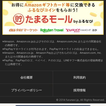
Amazon、Amazon.co.jpおよびそのロゴは、Amazon.com,Inc.またはその関連会社
の商標です。
PayPayマネーライトが付与されます。PayPayマネーライトの出金はできません。
Amazon、Amazon.co.jp、Amazon Payおよびそれらのロゴは、Amazon.com, Inc.
またはその関連会社の商標です。
PayPay、PayPayのロゴ、ペイペイ、Ｐのロゴは、LINEヤフー株式会社の登録商標ま
たは商標です。
会社概要
利用規約
プライバシーポリシー
採用情報
© 2014 furunavi.jp, All Rights Reserved.