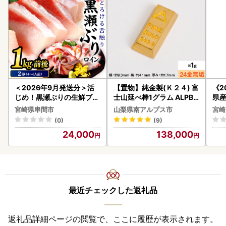
＜2026年9月発送分＞活
【置物】純金製(Ｋ２４) 富
《2
じめ！黒瀬ぶりの生鮮ブリ
士山延べ棒1グラム ALPBK
県産
ロイン2節（1.0kg前後）_
180
セッ
宮崎県串間市
山梨県南アルプス市
宮崎
K001-012-2609
(0)
(9)
24,000
138,000
最近チェックした返礼品
返礼品詳細ページの閲覧で、ここに履歴が表示されます。