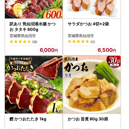
訳あり 気仙沼港水揚 かつ
サラダかつお 4切×2袋
お タタキ 600g
宮城県気仙沼市
宮城県気仙沼市
(9)
(1)
6,000
6,500
鰹 かつおたたき 1kg
かつお 旨煮 80g 30袋