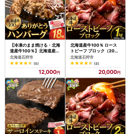
【冷凍のまま焼ける・北海
北海道産牛100％ ロース
道産牛100％】北海道産あ
トビーフ ブロック（200g
りがとうハンバーグ 90g 1
×5個入）｜ 【最短4～7日
北海道石狩市
北海道石狩市
8 個 ハンバーグ
以内発送】牛肉 冷凍 北海
(6)
(8)
道石狩市
12,000
20,000