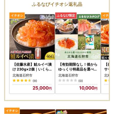
※ご不在等によりお受け取りが難しい場合は、お早めに石狩
ふるなびイチオシ返礼品
市ふるさと納税お問合せセンターまでご連絡ください。
※原則、お盆期間中の発送は控えさせていただきますが、一
部の返礼品につきましては8月8日以降も発送する場合がご
ざいます。
※返礼品のお受取日のご指定は承ることができません。あら
かじめご了承ください。
【佐藤水産】鮭ルイベ漬
【有効期限なし！後から
【佐
け 230g×2個｜いくら
ゆっくり特産品を選べる
サーモ
海鮮 北海道 ルイベ
】北海道石狩市カタログ
0g×
北海道石狩市
北海道石狩市
北海道
ポイント
(9)
(0)
25,000
10,000