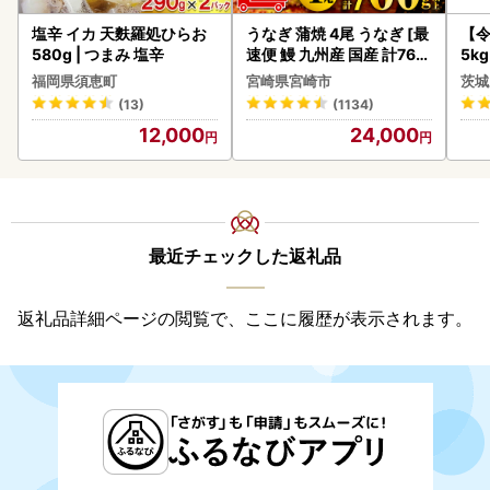
塩辛 イカ 天麩羅処ひらお
うなぎ 蒲焼 4尾 うなぎ [最
【
580g | つまみ 塩辛
速便 鰻 九州産 国産 計760
5k
g以上]
g 
福岡県須恵町
宮崎県宮崎市
茨城
町
(13)
(1134)
12,000
24,000
最近チェックした返礼品
返礼品詳細ページの閲覧で、ここに履歴が表示されます。