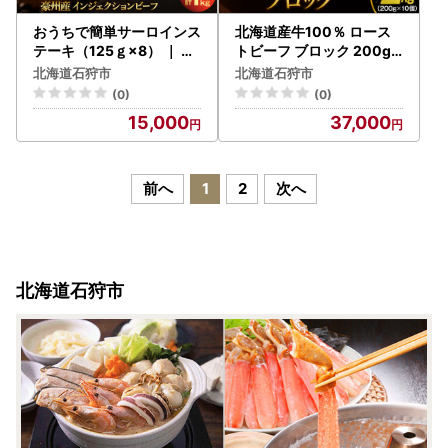
おうちで簡単サーロインス
北海道産牛100％ ロース
テーキ（125ｇ×8） ｜ 【
トビーフ ブロック 200g×
最短4～7日以内発送】 ス
10個｜ 【最短4～7日以内
北海道石狩市
北海道石狩市
テーキ 冷凍 簡単 北海道石
発送】牛肉 冷凍 北海道石
(0)
(0)
狩市
狩市
15,000
37,000
前へ
1
2
次へ
北海道石狩市