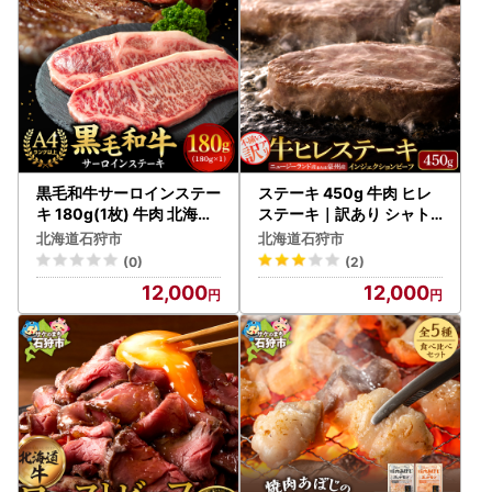
黒毛和牛サーロインステー
ステーキ 450g 牛肉 ヒレ
キ 180g(1枚) 牛肉 北海道
ステーキ｜訳あり シャト
石狩市
ーブリアン 北海道 石狩市
北海道石狩市
北海道石狩市
(0)
(2)
12,000
12,000