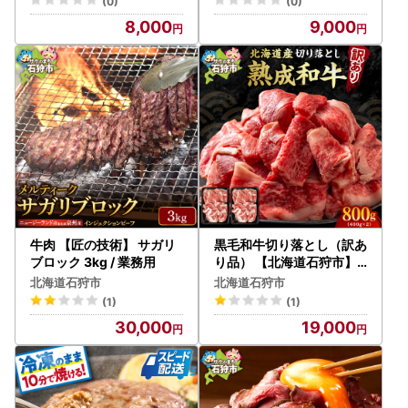
(0)
(0)
8,000
9,000
牛肉 【匠の技術】 サガリ
黒毛和牛切り落とし（訳あ
ブロック 3kg / 業務用
り品） 【北海道石狩市】
訳あり 牛肉
北海道石狩市
北海道石狩市
(1)
(1)
30,000
19,000