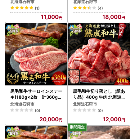
枚）【人気店】北海道
北海道石狩市
北海道石狩市
(1)
(4)
11,000
18,000
黒毛和牛サーロインステー
黒毛和牛切り落とし（訳あ
キ(180g×2枚 計360g)
り品）400g 牛肉 北海道
北海道石狩市
石狩市
北海道石狩市
北海道石狩市
(0)
(0)
20,000
12,000