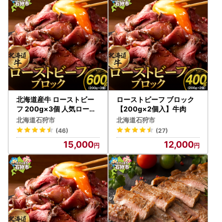
北海道産牛 ローストビー
ローストビーフ ブロック
フ 200g×3個 人気ロース
【200g×2個入】牛肉
トビーフ
北海道石狩市
北海道石狩市
(46)
(27)
15,000
12,000