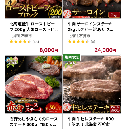
北海道産牛 ローストビー
牛肉 サーロインステーキ
フ 200g 人気ローストビ
2kg ホクビー 訳あり ステ
ーフ
ーキ 北海道石狩市
北海道石狩市
北海道石狩市
(13)
(6)
8,000
24,000
石狩めしやきらくのロース
牛肉 牛ヒレステーキ 900
ステーキ 360g（180ｘ2
｜訳あり 北海道 石狩市