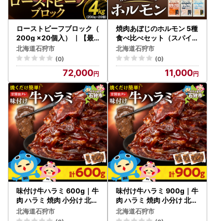
ローストビーフブロック（
焼肉あぼじのホルモン 5種
200g ×20個入） ｜【最
食べ比べセット（スパイス
短4～7日以内発送】北海
・コク味噌・ピリ辛・うま
北海道石狩市
北海道石狩市
道産牛肉 冷凍 味付き レシ
塩・瀬戸内塩レモン）北海
(0)
(0)
ピ 丼 大容量 小分け 北海道
道石狩市
72,000
11,000
石狩市
味付け牛ハラミ 600g｜牛
味付け牛ハラミ 900g｜牛
肉 ハラミ 焼肉 小分け 北海
肉 ハラミ 焼肉 小分け 北海
道 石狩市
道 石狩市
北海道石狩市
北海道石狩市