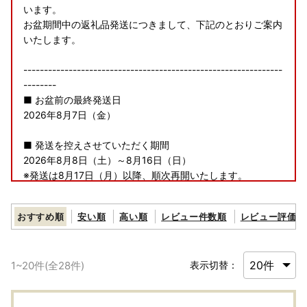
います。
お盆期間中の返礼品発送につきまして、下記のとおりご案内
いたします。
---------------------------------------------------------------
--------
■ お盆前の最終発送日
2026年8月7日（金）
■ 発送を控えさせていただく期間
2026年8月8日（土）～8月16日（日）
※発送は8月17日（月）以降、順次再開いたします。
---------------------------------------------------------------
--------
おすすめ順
安い順
高い順
レビュー件数順
レビュー評価順
なお、寄附のお申し込みは、お盆期間中も通常どおり受け付
けております。
1
~
20
件(全
28
件)
表示切替：
※青果物につきましては、収穫状況により、発送を控える期
間中でも発送させていただく場合がございます。