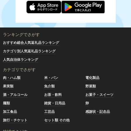
ランキングでさがす
おすすめ総合人気返礼品ランキング
カテゴリ別人気返礼品ランキング
人気自治体ランキング
カテゴリでさがす
肉・ハム類
米・パン
電化製品
果実類
魚介類
野菜類
酒・アルコール
お茶・飲料
お菓子・スイーツ
麺類
雑貨・日用品
卵
加工食品
工芸品
感謝状・記念品
旅行・チケット
セット類 その他