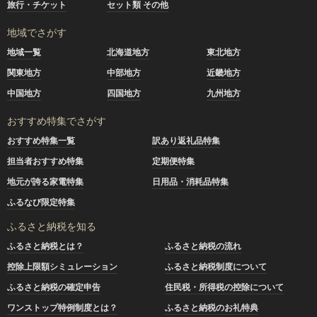
旅行・チケット
セット類 その他
地域でさがす
地域一覧
北海道地方
東北地方
関東地方
中部地方
近畿地方
中国地方
四国地方
九州地方
おすすめ特集でさがす
おすすめ特集一覧
訳あり返礼品特集
担当者おすすめ特集
定期便特集
地元が誇る家電特集
日用品・消耗品特集
ふるなび限定特集
ふるさと納税を知る
ふるさと納税とは？
ふるさと納税の流れ
控除上限額シミュレーション
ふるさと納税制度について
ふるさと納税の確定申告
住民税・所得税の控除について
ワンストップ特例制度とは？
ふるさと納税のお礼特典