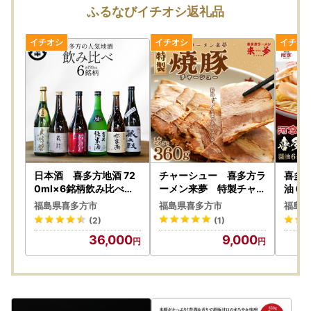
ふるなびイチオシ返礼品
日本酒 喜多方地酒 72
チャーシュー 喜多方ラ
喜多方
0ml×6銘柄飲み比べセ
ーメン来夢 特製チャー
油６食
ット 純米酒 飲み比べ
シュー 360～410ｇ
ンマ 
福島県喜多方市
福島県喜多方市
福島県
吉の川 奈良萬 辛口
ブロック 冷凍 会津
らーめ
(2)
(1)
弥右衛門 喜多の華蔵太
喜多方 喜多方ラーメン
セット
36,000
9,000
鼓 蔵粋 会津ほまれ純
おつまみ【07208-0
産 生
米大吟醸 吉の川酒造
073】
【07
夢心酒造 大和川酒造
喜多の華酒造 小原酒
造 会津ほまれ ギフト
お土産 会津 喜多方