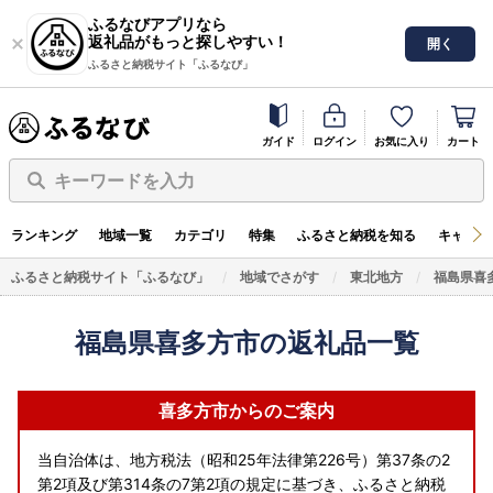
ふるなびアプリなら
返礼品がもっと探しやすい！
開く
ふるさと納税サイト「ふるなび」
ガイド
ログイン
お気に入り
カート
キーワードを入力
ランキング
地域一覧
カテゴリ
特集
ふるさと納税を知る
キャンペ
ふるさと納税サイト「ふるなび」
地域でさがす
東北地方
福島県喜
福島県喜多方市の返礼品一覧
喜多方市からのご案内
当自治体は、地方税法（昭和25年法律第226号）第37条の2
第2項及び第314条の7第2項の規定に基づき、ふるさと納税