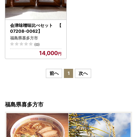
会津味噌味比べセット 【
07208-0062】
福島県喜多方市
(0)
14,000
前へ
1
次へ
福島県喜多方市