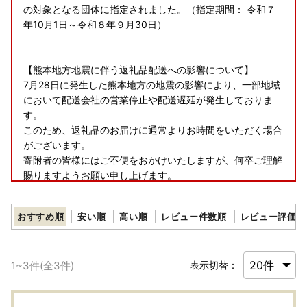
の対象となる団体に指定されました。（指定期間： 令和７
年10月1日～令和８年９月30日）
【熊本地方地震に伴う返礼品配送への影響について】
7月28日に発生した熊本地方の地震の影響により、一部地域
において配送会社の営業停止や配送遅延が発生しておりま
す。
このため、返礼品のお届けに通常よりお時間をいただく場合
がございます。
寄附者の皆様にはご不便をおかけいたしますが、何卒ご理解
賜りますようお願い申し上げます。
なお、最新の配送状況につきましては、各配送会社のホーム
ページをご確認ください。
おすすめ順
安い順
高い順
レビュー件数順
レビュー評価順
1
~
3
件(全
3
件)
表示切替：