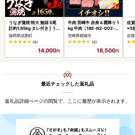
うなぎ蒲焼 特大 無頭 5尾
牛肉 宮崎牛 赤身＆霜降り 1
佐賀
計約1.65kg タレ付き | う
kg 牛肉〔18E-N2-002-1
×5枚
なぎ蒲焼
kg-S4A6-CF〕
福岡県須恵町
宮崎県都城市
佐賀
(8)
(8)
14,000
18,500
最近チェックした返礼品
返礼品詳細ページの閲覧で、ここに履歴が表示されます。