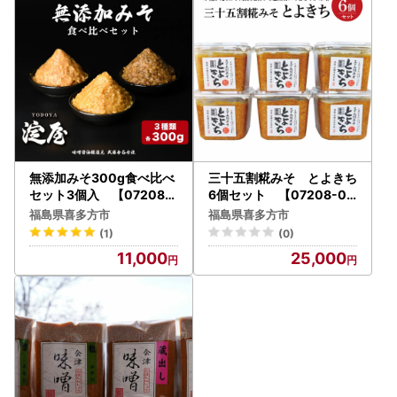
【07208-0185】
無添加みそ300g食べ比べ
三十五割糀みそ とよきち
セット3個入 【07208-
6個セット 【07208-08
0276】
21】
福島県喜多方市
福島県喜多方市
(1)
(0)
11,000
25,000