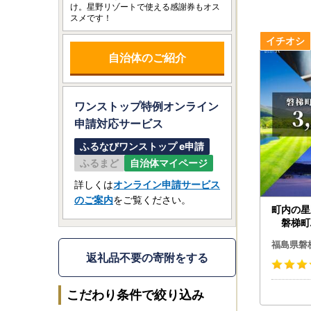
け。星野リゾートで使える感謝券もオス
スメです！
自治体のご紹介
ワンストップ特例オンライン
申請
対応サービス
ふるなびワンストップ e申請
ふるまど
自治体マイページ
詳しくは
オンライン申請サービス
のご案内
をご覧ください。
町内の星
磐梯町ふ
,000円
福島県磐
返礼品不要の寄附をする
こだわり条件で絞り込み