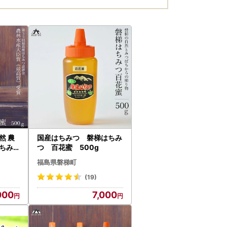
然 農
国産はちみつ 磐梯はちみ
ちみ
つ 百花蜜 500g
］ アカ
福島県磐梯町
(19)
000
7,000