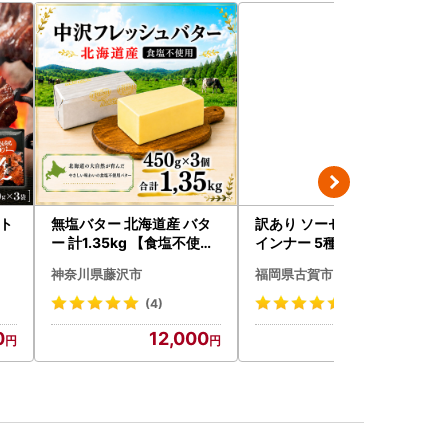
ット
無塩バター 北海道産 バタ
訳あり ソーセージ福袋 ウ
ー 計1.35kg 【食塩不使用
インナー 5種セット 合計4.
】
5kg ソーセージ
神奈川県藤沢市
福岡県古賀市
(4)
(8)
0
12,000
20,000