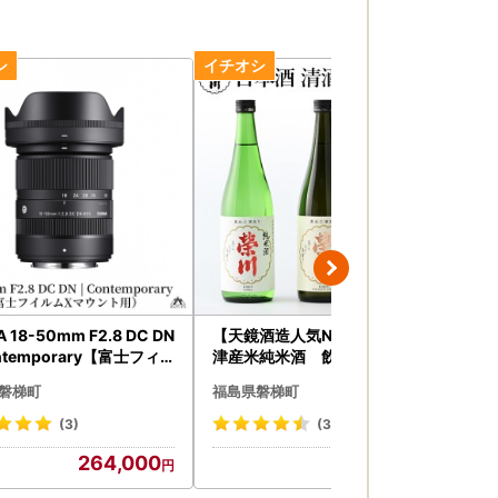
A 18-50mm F2.8 DC DN
【天鏡酒造人気No,1】榮川 会
【
ntemporary【富士フィ
津産米純米酒 飲み比べセット
り
マウント】
町
磐梯町
福島県磐梯町
福
(3)
(38)
264,000
15,000