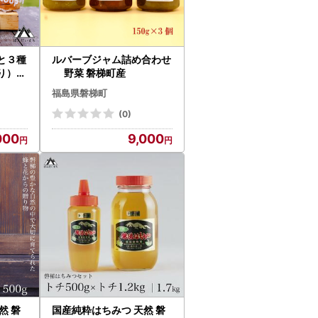
と３種
ルバーブジャム詰め合わせ
り）セ
野菜 磐梯町産
福島県磐梯町
(0)
000
9,000
然 磐
国産純粋はちみつ 天然 磐