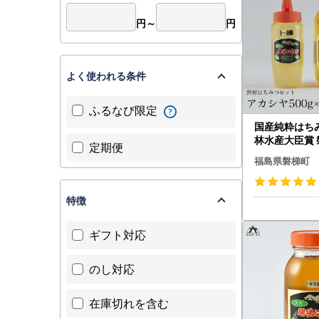
円～
円
よく使われる条件
ふるなび限定
国産純粋はちみ
林水産大臣賞
定期便
つ トチ×ア
福島県磐梯町
1700g
特徴
ギフト対応
のし対応
在庫切れを含む