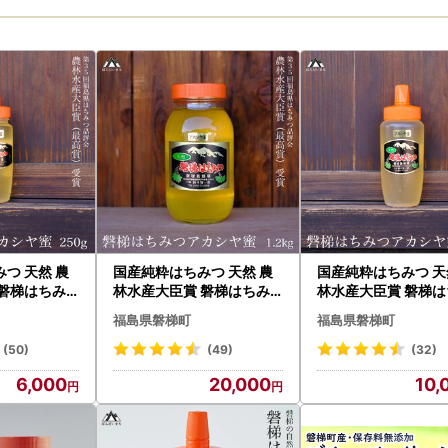
つ 天然 農
国産純粋はちみつ 天然 農
国産純粋はちみつ 天
 磐梯はちみ
林水産大臣賞 磐梯はちみ
林水産大臣賞 磐梯は
ューブ］ アカ
つ 1200g［瓶］ アカシヤ
つ 500g［チューブ
福島県磐梯町
福島県磐梯町
シヤ
(50)
(49)
(32)
6,000
20,000
10,