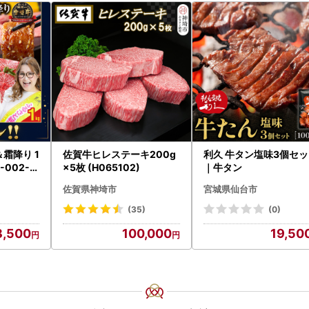
佐賀牛ヒレステーキ200g
利久 牛タン塩味3個セ
-002-1
×5枚 (H065102)
｜牛タン
佐賀県神埼市
宮城県仙台市
(35)
(0)
8,500
100,000
19,50