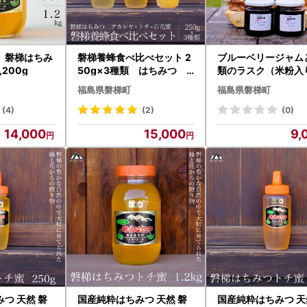
 磐梯はちみ
磐梯養蜂食べ比べセット 2
ブルーベリージャム
200g
50g×3種類 はちみつ
類のラスク（米粉入
アカシヤ トチ 百花蜜
ット
福島県磐梯町
福島県磐梯町
(4)
(2)
(0)
14,000
15,000
9,
つ 天然 磐
国産純粋はちみつ 天然 磐
国産純粋はちみつ 天