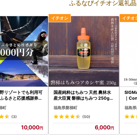
ふるなびイチオシ返礼品
野リゾートでも利用可
国産純粋はちみつ 天然 農林水
SIGM
るさと応援感謝券(3
産大臣賞 磐梯はちみつ 250g［
｜Co
分)
チューブ］ アカシヤ
ルムX
梯町
福島県磐梯町
福島県
(3)
(50)
10,000
6,000