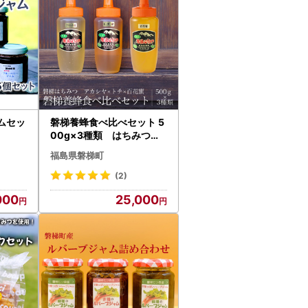
ムセッ
磐梯養蜂食べ比べセット 5
00g×3種類 はちみつ
アカシヤ トチ 百花蜜
福島県磐梯町
(2)
000
25,000