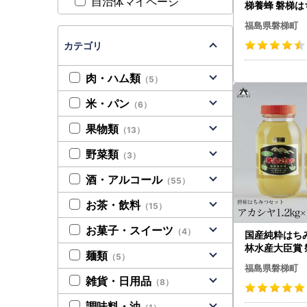
自治体マイページ
梯養蜂 磐梯はち
［チューブ］ 
福島県磐梯町
カテゴリ
肉・ハム類
（5）
米・パン
（6）
果物類
（13）
野菜類
（3）
酒・アルコール
（55）
お茶・飲料
（15）
お菓子・スイーツ
（4）
国産純粋はちみ
林水産大臣賞
麺類
（5）
つ 1200g［
福島県磐梯町
セット 1200
雑貨・日用品
（8）
調味料・油