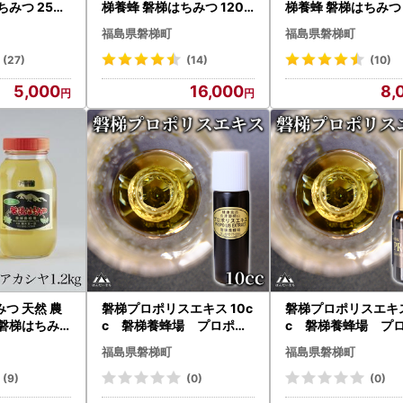
みつ 250g
梯養蜂 磐梯はちみつ 1200
梯養蜂 磐梯はちみつ 
トチ
g［瓶］ トチ
［チューブ］ トチ
福島県磐梯町
福島県磐梯町
(27)
(14)
(10)
5,000
16,000
8,
つ 天然 農
磐梯プロポリスエキス 10c
磐梯プロポリスエキス
 磐梯はちみ
c 磐梯養蜂場 プロポリ
c 磐梯養蜂場 プ
瓶］ はちみつ
ス
ス
福島県磐梯町
福島県磐梯町
g×2
(9)
(0)
(0)