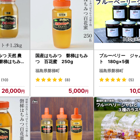
つ 天然 農
国産はちみつ 磐梯はちみ
ブルーベリー ジャ
 磐梯はちみ
つ 百花蜜 250g
ト 180g×5個
カシヤ 合計
福島県磐梯町
福島県磐梯町
(10)
(8)
(5)
26,000
5,000
10,