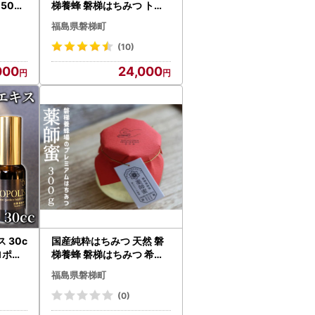
500g
梯養蜂 磐梯はちみつ トチ×
トチ
福島県磐梯町
(10)
000
24,000
 30c
国産純粋はちみつ 天然 磐
ロポリ
梯養蜂 磐梯はちみつ 希少
はちみつ 300g［瓶］ ユリ
福島県磐梯町
ノキはちみつ
(0)