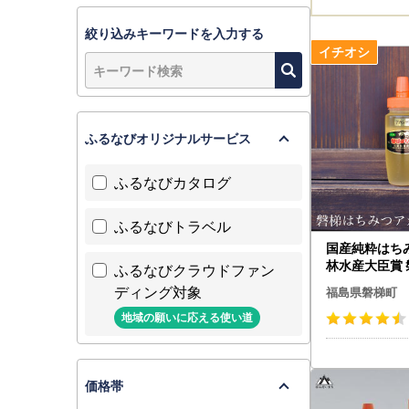
絞り込みキーワードを入力する
ふるなびオリジナルサービス
ふるなびカタログ
ふるなびトラベル
国産純粋はちみ
林水産大臣賞
ふるなびクラウドファン
つ 250g［チ
ディング対象
福島県磐梯町
シヤ
地域の願いに応える使い道
価格帯