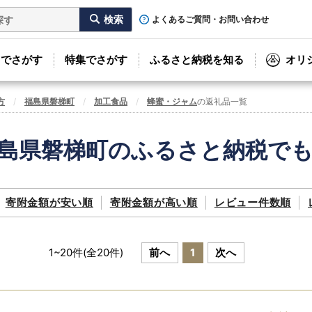
よくあるご質問・お問い合わせ
リでさがす
特集でさがす
ふるさと納税を知る
オリ
方
福島県磐梯町
加工食品
蜂蜜・ジャム
の返礼品一覧
島県磐梯町のふるさと納税で
寄附金額が
安い順
寄附金額が
高い順
レビュー件数順
1
~
20
件(全
20
件)
前へ
1
次へ