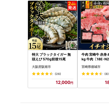
特大 ブラックタイガー 無
牛肉 宮崎牛 赤身＆霜降り 1
頭えび 570g前後15尾
kg 牛肉〔18E-N2
kg-S4A6-CF〕
大阪府阪南市
宮崎県都城市
(26)
(8)
12,000
1