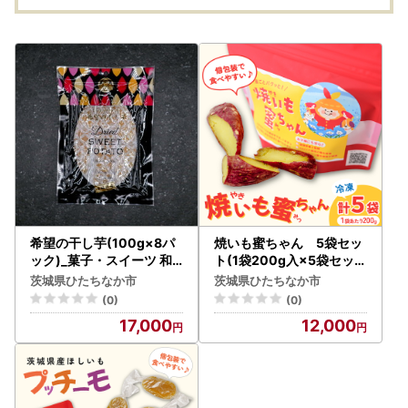
希望の干し芋(100g×8パ
焼いも蜜ちゃん 5袋セッ
ック)_菓子・スイーツ 和
ト(1袋200g入×5袋セット
菓子 _【配送不可地域：離
) 冷凍焼き芋 茨城県産
茨城県ひたちなか市
茨城県ひたちなか市
島】【1310688】
_惣菜・加工品 _【配送
(0)
(0)
不可地域：離島】【14016
17,000
12,000
50】