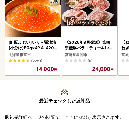
[鮭匠ふじい]いくら醤油漬
《2026年9月発送》宮崎
【
(小分け)50g×4P A-4209
県産豚バラエティー4.1kg
ねぎ
5
セット_K033-057-2609
北海道根室市
宮崎県串間市
宮城
(2251)
(0)
14,000
24,000
最近チェックした返礼品
返礼品詳細ページの閲覧で、ここに履歴が表示されます。