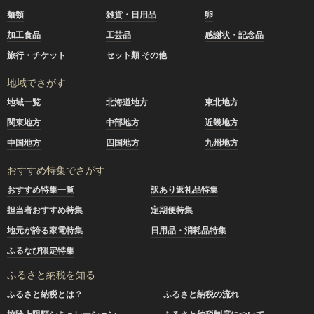
麺類
雑貨・日用品
卵
加工食品
工芸品
感謝状・記念品
旅行・チケット
セット類 その他
地域でさがす
地域一覧
北海道地方
東北地方
関東地方
中部地方
近畿地方
中国地方
四国地方
九州地方
おすすめ特集でさがす
おすすめ特集一覧
訳あり返礼品特集
担当者おすすめ特集
定期便特集
地元が誇る家電特集
日用品・消耗品特集
ふるなび限定特集
ふるさと納税を知る
ふるさと納税とは？
ふるさと納税の流れ