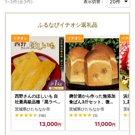
1
~
3
件(全
3
件)
表示切替：
ふるなびイチオシ返礼品
西野さんのほしいも 自
麹甘酒から作った無添加
浜清の
社最高級品種「黒ラベル
食ぱん3斤セット、微生
)_蒸
」平干し計1kg (200g×
物が醸しだす香り、旨み
不可地
茨城県ひたちなか市
茨城県ひたちなか市
茨城県
5袋) 茨城県産干し芋_小
、食感をお楽しみくださ
7910
(16)
(1)
分け ほしいも 茨城産
い!_ パン ぱん_【12194
13,000
11,000
さつまいも おいしい_【
12】
1207674】