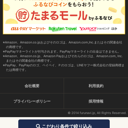
Amazon、Amazon.co.jpおよびそのロゴは、Amazon.com,Inc.またはその関連会社
の商標です。
PayPayマネーライトが付与されます。PayPayマネーライトの出金はできません。
Amazon、Amazon.co.jp、Amazon Payおよびそれらのロゴは、Amazon.com, Inc.
またはその関連会社の商標です。
PayPay、PayPayのロゴ、ペイペイ、Ｐのロゴは、LINEヤフー株式会社の登録商標ま
たは商標です。
会社概要
利用規約
プライバシーポリシー
採用情報
© 2014 furunavi.jp, All Rights Reserved.
こだわり条件で絞り込み