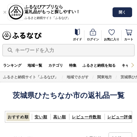
ふるなびアプリなら
返礼品がもっと探しやすい！
開く
ふるさと納税サイト「ふるなび」
ガイド
ログイン
お気に入り
カート
キーワードを入力
ランキング
地域一覧
カテゴリ
特集
ふるさと納税を知る
キャンペ
ふるさと納税サイト「ふるなび」
地域でさがす
関東地方
茨城県ひ
茨城県ひたちなか市の返礼品一覧
おすすめ順
安い順
高い順
レビュー件数順
レビュー評価順