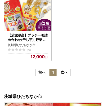
【茨城県産】プッチーモ詰
め合わせ(干し芋)_野菜 さ
つまいも いも サツマイモ
茨城県ひたちなか市
薩摩芋_【配送不可地域：
(0)
離島】【1378815】
12,000
前へ
1
次へ
茨城県ひたちなか市