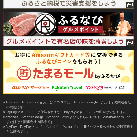
Amazon、Amazon.co.jpおよびそのロゴは、Amazon.com,Inc.またはその関連会社
の商標です。
PayPayマネーライトが付与されます。PayPayマネーライトの出金はできません。
Amazon、Amazon.co.jp、Amazon Payおよびそれらのロゴは、Amazon.com, Inc.
またはその関連会社の商標です。
PayPay、PayPayのロゴ、ペイペイ、Ｐのロゴは、LINEヤフー株式会社の登録商標ま
たは商標です。