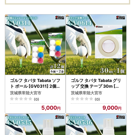
ゴルフ タバタ Tabata ソフ
ゴルフ タバタ Tabata グリ
ト ボール [GV0311] 2個セ
ップ 交換 テープ 30m [G
ット 練習用 【ゴルフ】【
V0614] メンテナンス 用
茨城県常陸大宮市
茨城県常陸大宮市
ho1630】
品 【ゴルフ】【ho1632】
(0)
(0)
5,000
9,000