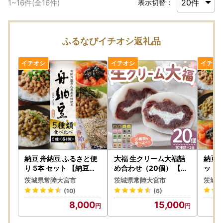
1
~
16
件(全
16
件)
表示切替：
ふるなびイチオシ返礼品
納豆 舟納豆 ふるさと便
大福 生クリーム大福詰
納豆 
り 5本 セット 【納豆】
め合わせ（20個） 【大
ット 
【ho1228】
福】【ho1245】
豆】【
茨城県常陸大宮市
茨城県常陸大宮市
茨城県
(10)
(6)
8,000
15,000