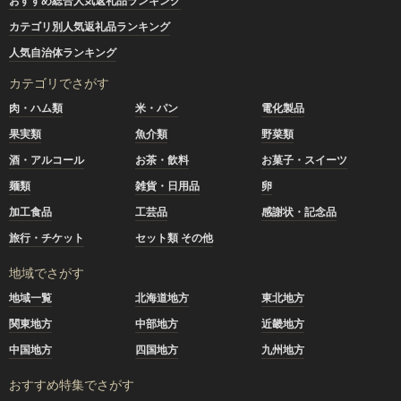
おすすめ総合人気返礼品ランキング
カテゴリ別人気返礼品ランキング
人気自治体ランキング
カテゴリでさがす
肉・ハム類
米・パン
電化製品
果実類
魚介類
野菜類
酒・アルコール
お茶・飲料
お菓子・スイーツ
麺類
雑貨・日用品
卵
加工食品
工芸品
感謝状・記念品
旅行・チケット
セット類 その他
地域でさがす
地域一覧
北海道地方
東北地方
関東地方
中部地方
近畿地方
中国地方
四国地方
九州地方
おすすめ特集でさがす