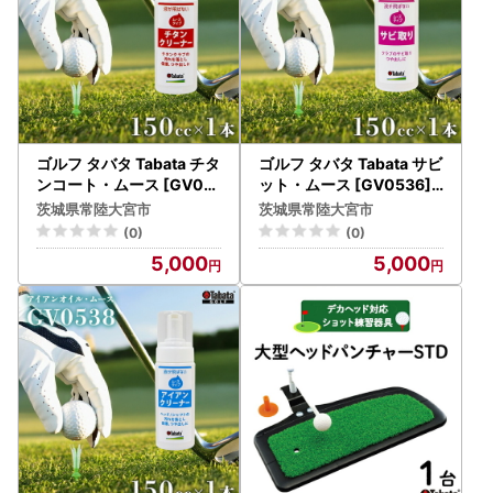
ゴルフ タバタ Tabata チタ
ゴルフ タバタ Tabata サビ
ンコート・ムース [GV05
ット・ムース [GV0536] 1
35] 150cc メンテナンス
50cc メンテナンス 用品
茨城県常陸大宮市
茨城県常陸大宮市
用品 【ゴルフ】【ho1634
【ゴルフ】【ho1635】
(0)
(0)
】
5,000
5,000