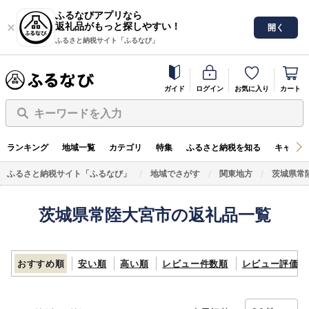
ふるなびアプリなら
返礼品がもっと探しやすい！
開く
ふるさと納税サイト「ふるなび」
ガイド
ログイン
お気に入り
カート
キーワードを入力
ランキング
地域一覧
カテゴリ
特集
ふるさと納税を知る
キャンペ
ふるさと納税サイト「ふるなび」
地域でさがす
関東地方
茨城県常
茨城県常陸大宮市の返礼品一覧
おすすめ順
安い順
高い順
レビュー件数順
レビュー評価順