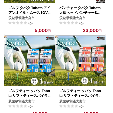
ゴルフ タバタ Tabata アイ
パンチャー タバタ Tabata
アンオイル・ムース [GV0
大型ヘッドパンチャーSTD
538] 150cc メンテナンス
[GV0268] 1台 ゴルフ 【
茨城県常陸大宮市
茨城県常陸大宮市
【ゴルフ】【ho1636】
パンチャー】【ho1637】
(0)
(0)
5,000
23,000
ゴルフティー タバタ Taba
ゴルフティー タバタ Taba
ta リフトティースパイラ
ta リフトティースパイラ
ル GV1432 Mサイズ×4個
ル GV1432 Lサイズ×4個
茨城県常陸大宮市
茨城県常陸大宮市
セット 【ゴルフティー】
セット 【ゴルフティー】
(0)
(0)
【ho1626-1】
【ho1627-1】