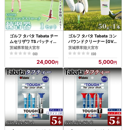
ゴルフ タバタ Tabata チー
ゴルフ タバタ Tabata コン
ムセリザワ TS パッティン
パウンドクリーナー [GV0
グストローク [GV0194]
534] 50g メンテナンス 用
茨城県常陸大宮市
茨城県常陸大宮市
【ゴルフ】【ho1631】
品 【ゴルフ】【ho1633】
(0)
(0)
24,000
5,000