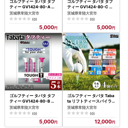
ゴルフティー タバタ タフ
ゴルフティー タバタ タフ
ティー GV1424-80-A ゴ
ティー GV1424-80-C ゴ
ルフ用品 【ゴルフティー
ルフ用品 【ゴルフティー
茨城県常陸大宮市
茨城県常陸大宮市
】【ho1502】
】【ho1504】
(0)
(0)
5,000
5,000
ゴルフティー タバタ タフ
ゴルフティー タバタ Taba
ティー GV1424-80-B ゴ
ta リフトティースパイラ
ルフ用品 Golf Tee 【ゴル
ル GV1432 Mサイズ×2個
茨城県常陸大宮市
茨城県常陸大宮市
フティー】【ho1503】
・Lサイズ×2 【ゴルフテ
(0)
(0)
ィー】【ho1625-1】
5,000
12,000