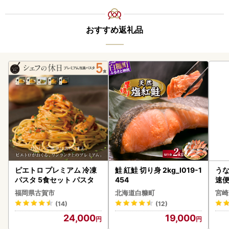
おすすめ返礼品
ピエトロ プレミアム 冷凍
鮭 紅鮭 切り身 2kg_I019-1
うな
パスタ 5食セット パスタ
454
速便
g以
福岡県古賀市
北海道白糠町
宮崎
(14)
(12)
24,000
19,000