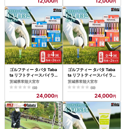
12,000
12,000
ゴルフティー タバタ Taba
ゴルフティー タバタ Taba
ta リフトティースパイラ
ta リフトティースパイラ
ル GV1432 Mサイズ×2個
ル GV1432 Lサイズ×2個
茨城県常陸大宮市
茨城県常陸大宮市
セット 全4回 【ゴルフテ
セット 全4回 【ゴルフテ
(0)
(0)
ィー】【ho1628-1】
ィー】【ho1629-1】
24,000
24,000