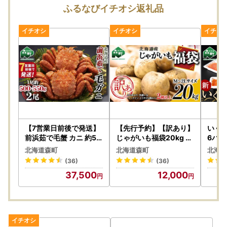
【重要】佐川急便の荷物転送有料化のお知らせ
ふるなびイチオシ返礼品
お申込み時に、ご登録の住所を必ずご確認ください！
・引っ越し前の住所になっていないか
・番地、部屋番号などに誤りがないか
佐川急便の規定変更により、2023年6月1日（木）以降、お
荷物の送り状に記載されたご住所以外にお届け先を変更（転
送）する場合、送り状に記載されたお届け先から変更後のお
届け先までの配送料が着払いで発生いたします。
なお、ご贈答用の場合でも受取人様に着払いでご負担いただ
くことになりますので、お届け先のご住所をご入力いただく
【7営業日前後で発送】
【先行予約】【訳あり】
いくら
際には十分にご注意いただいた上でお申込いただきますよう
前浜茹で毛蟹 カニ 約50
じゃがいも福袋20kg （
6パック
0g~550g 2尾 毛蟹 カニ
2026年8月上旬～12月
（鱒卵）
よろしくお願い申し上げます。
北海道森町
北海道森町
北海道
mr1-0687-1
中旬まで順次お届け）
※転送を拒否された場合の返礼品の再発送はいたしません。
(36)
(36)
北海道森町産 野菜 ジャ
37,500
12,000
ガイモ mr1-0145
【重要】申し込み後の内容変更
寄附申込みのキャンセル、返礼品の変更・返品はできませ
ん。また、寄附者の都合により返礼品がお届けできない場
合、返礼品の再送は致しません。予めご了承ください。