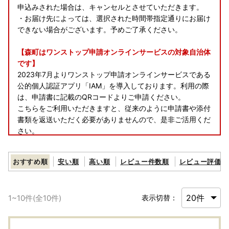
申込みされた場合は、キャンセルとさせていただきます。
・お届け先によっては、選択された時間帯指定通りにお届け
できない場合がございます。予めご了承ください。
【森町はワンストップ申請オンラインサービスの対象自治体
です】
2023年7月よりワンストップ申請オンラインサービスである
公的個人認証アプリ「IAM」を導入しております。利用の際
は、申請書に記載のQRコードよりご申請ください。
こちらをご利用いただきますと、従来のように申請書や添付
書類を返送いただく必要がありませんので、是非ご活用くだ
さい。
※マイナンバーカードをお持ちの寄附者様が対象です。
※2023年7月以前に寄附を頂いた方については申請書にQRコ
おすすめ順
安い順
高い順
レビュー件数順
レビュー評価順
ードの記載はございません。
ふるまどより申請書をダウンロードいただき、記載のQRコ
ードを読み取っていただくと同様に申請が可能です。
1
~
10
件(全
10
件)
表示切替：
※公的個人認証アプリ「IAM」の詳細については
こちら
から
ご確認ください。