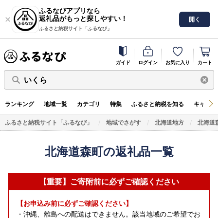
ふるなびアプリなら
返礼品がもっと探しやすい！
開く
ふるさと納税サイト「ふるなび」
ガイド
ログイン
お気に入り
カート
いくら
ランキング
地域一覧
カテゴリ
特集
ふるさと納税を知る
キャンペ
ふるさと納税サイト「ふるなび」
地域でさがす
北海道地方
北海道
北海道森町の返礼品一覧
【重要】ご寄附前に必ずご確認ください
【お申込み前に必ずご確認ください】
・沖縄、離島への配送はできません。該当地域のご希望でお