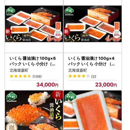
いくら 醤油漬け 100g×6
いくら 醤油漬け 100g×4
パック いくら 小分け（鱒
パック いくら 小分け （鱒
卵） mr1-1226
卵） mr1-1262
北海道森町
北海道森町
(139)
(2)
34,000
23,000