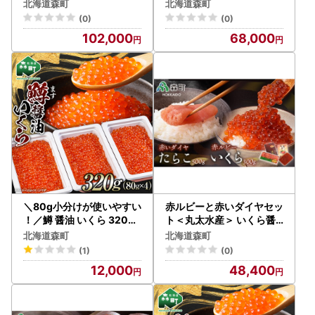
ク （鱒卵） ＜ワイエスフ
ク （鱒卵）＜ワイエスフ
北海道森町
北海道森町
ーズ＞ mr1-1284
ーズ＞ mr1-1283
(0)
(0)
102,000
68,000
＼80g小分けが使いやすい
赤ルビーと赤いダイヤセッ
！／鱒 醤油 いくら 320g
ト＜丸太水産＞ いくら醤
（80g×4） 小分け ＜海鮮
油漬け たらこ いくら イク
北海道森町
北海道森町
問屋 株式会社 瑞宝＞
ラ しょうゆ漬け 海産物 加
(1)
(0)
mr1-1426
工品 セット 森町 ふるさと
12,000
48,400
納税 北海道 mr1-1314