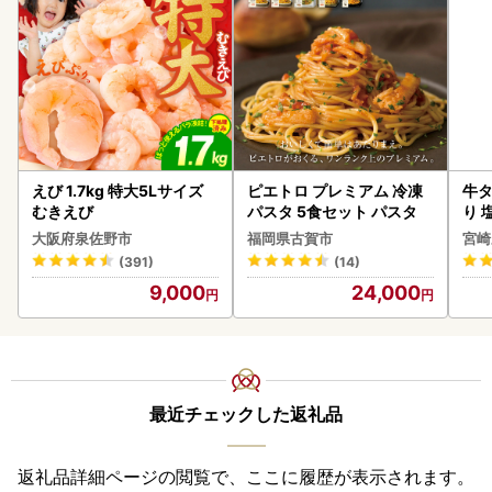
えび 1.7kg 特大5Lサイズ
ピエトロ プレミアム 冷凍
牛タ
むきえび
パスタ 5食セット パスタ
り 塩
大阪府泉佐野市
福岡県古賀市
宮崎
(391)
(14)
9,000
24,000
最近チェックした返礼品
返礼品詳細ページの閲覧で、ここに履歴が表示されます。