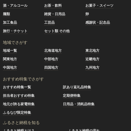
酒・アルコール
お茶・飲料
お菓子・スイーツ
麺類
雑貨・日用品
卵
加工食品
工芸品
感謝状・記念品
旅行・チケット
セット類 その他
地域でさがす
地域一覧
北海道地方
東北地方
関東地方
中部地方
近畿地方
中国地方
四国地方
九州地方
おすすめ特集でさがす
おすすめ特集一覧
訳あり返礼品特集
担当者おすすめ特集
定期便特集
地元が誇る家電特集
日用品・消耗品特集
ふるなび限定特集
ふるさと納税を知る
ふるさと納税とは？
ふるさと納税の流れ