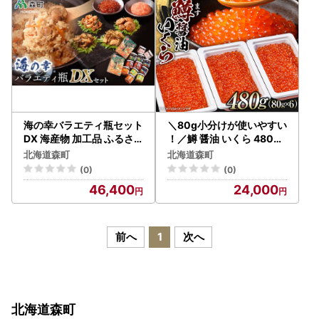
海の幸バラエティ瓶セット
＼80g小分けが使いやすい
DX 海産物 加工品 ふるさ
！／鱒 醤油 いくら 480g
と納税 北海道 森町 mr1-1
（80g×6） 小分け ＜海鮮
北海道森町
北海道森町
306
問屋 株式会社 瑞宝＞
(0)
(0)
mr1-1199
46,400
24,000
前へ
1
次へ
北海道森町