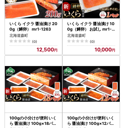
いくら イクラ 醤油漬け 20
いくら イクラ 醤油漬け 10
0g（鱒卵） mr1-1263
0g（鱒卵） お試し mr1-1
225
北海道森町
北海道森町
(0)
(0)
12,500
10,000
100gの小分けが便利 いく
100gの小分けが便利 いく
ら 醤油漬け 100g×18パッ
ら 醤油漬け 100g×12パッ