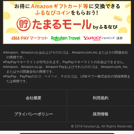
Amazon、Amazon.co.jpおよびそのロゴは、Amazon.com,Inc.またはその関連会社
の商標です。
PayPayマネーライトが付与されます。PayPayマネーライトの出金はできません。
Amazon、Amazon.co.jp、Amazon Payおよびそれらのロゴは、Amazon.com, Inc.
またはその関連会社の商標です。
PayPay、PayPayのロゴ、ペイペイ、Ｐのロゴは、LINEヤフー株式会社の登録商標ま
たは商標です。
会社概要
利用規約
プライバシーポリシー
採用情報
© 2014 furunavi.jp, All Rights Reserved.