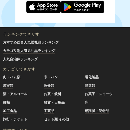
ランキングでさがす
おすすめ総合人気返礼品ランキング
カテゴリ別人気返礼品ランキング
人気自治体ランキング
カテゴリでさがす
肉・ハム類
米・パン
電化製品
果実類
魚介類
野菜類
酒・アルコール
お茶・飲料
お菓子・スイーツ
麺類
雑貨・日用品
卵
加工食品
工芸品
感謝状・記念品
旅行・チケット
セット類 その他