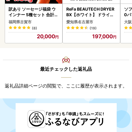
訳あり ソーセージ福袋 ウ
ReFa BEAUTECH DRYER
ソフ
インナー 5種セット 合計4.
BX【ホワイト】 ドライヤ
0パ
5kg ソーセージ
ー 美容 家電 ドライヤー リ
福岡県古賀市
愛知県名古屋市
大阪
ファ
(8)
(19)
20,000
197,000
最近チェックした返礼品
返礼品詳細ページの閲覧で、ここに履歴が表示されます。