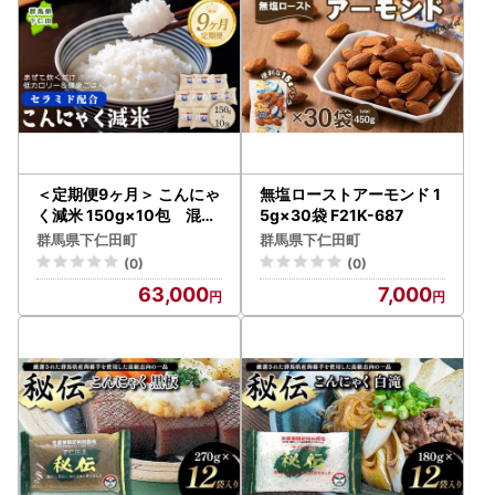
＜定期便9ヶ月＞ こんにゃ
無塩ローストアーモンド 1
く減米 150g×10包 混ぜ
5g×30袋 F21K-687
て炊くだけで低カロリー＆
群馬県下仁田町
群馬県下仁田町
健康ごはん 冷凍可能セラ
(0)
(0)
ミド配合 群馬県下仁田町 F
63,000
7,000
21K-339