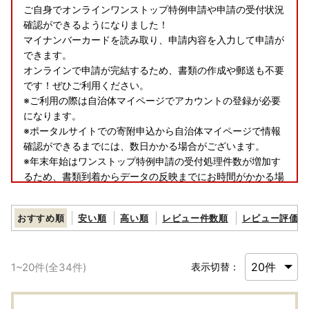
ご自身でオンラインワンストップ特例申請や申請の受付状況
確認ができるようになりました！
マイナンバーカードを読み取り、申請内容を入力して申請が
できます。
オンラインで申請が完結するため、書類の作成や郵送も不要
です！ぜひご利用ください。
※ご利用の際は自治体マイページでアカウントの登録が必要
になります。
※ポータルサイトでの寄附申込から自治体マイページで情報
確認ができるまでには、数日かかる場合がございます。
※年末年始はワンストップ特例申請の受付処理件数が増加す
るため、書類到着からデータの反映までにお時間がかかる場
合がございますので、ご了承ください。
※ご不明な点は下仁田町役場 企画課 地域振興係（0274-64-
おすすめ順
安い順
高い順
レビュー件数順
レビュー評価順
8809）へお問い合わせください。
自治体マイページはこちら
1
~
20
件(全
34
件)
表示切替：