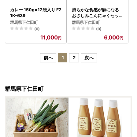
カレー 150g×12袋入り F2
滑らかな食感が癖になる
1K-639
おさしみこんにゃくセット
6袋(3種類×2) ダイエット
群馬県下仁田町
群馬県下仁田町
こんにゃく 美肌 糖質カッ
(0)
(0)
ト 糖質制限 ローカロリー
11,000
6,000
F21K-006
前へ
1
2
次へ
群馬県下仁田町