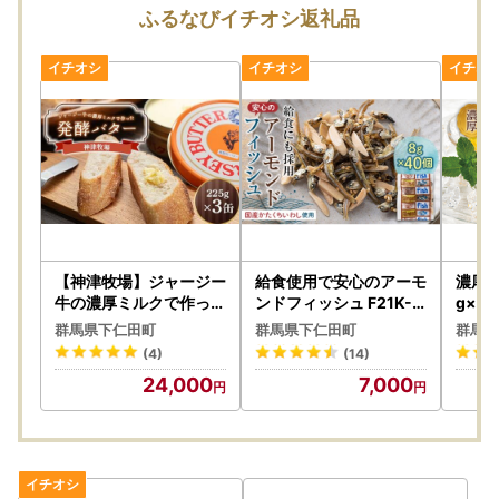
ふるなびイチオシ返礼品
【神津牧場】ジャージー
給食使用で安心のアーモ
濃厚マ
牛の濃厚ミルクで作った
ンドフィッシュ F21K-6
g×2
発酵バター225g×3缶セ
84
デザー
群馬県下仁田町
群馬県下仁田町
群馬県
ット F21K-505
わり 
(4)
(14)
ルーツ 
24,000
7,000