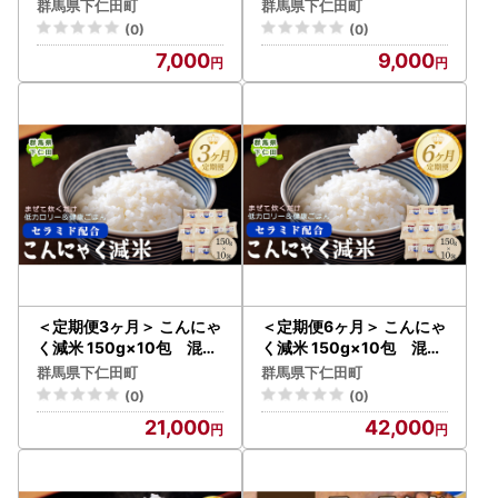
健康 食物繊維 新陳代謝 美
群馬県下仁田町
群馬県下仁田町
肌 腸活 F21K-324
(0)
(0)
7,000
9,000
＜定期便3ヶ月＞ こんにゃ
＜定期便6ヶ月＞ こんにゃ
く減米 150g×10包 混ぜ
く減米 150g×10包 混ぜ
て炊くだけで低カロリー＆
て炊くだけで低カロリー＆
群馬県下仁田町
群馬県下仁田町
健康ごはん 冷凍可能セラ
健康ごはん 冷凍可能セラ
(0)
(0)
ミド配合 群馬県下仁田町 F
ミド配合 群馬県下仁田町 F
21,000
42,000
21K-337
21K-338