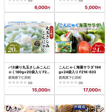
(0)
(0)
6,000
5,000
バタ練り丸玉さしみこんに
こんにゃく海藻サラダ 194
ゃく180g×20袋入り F21
g×24袋入り F21K-633
K-631
群馬県下仁田町
群馬県下仁田町
(0)
(0)
15,000
17,000