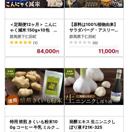
＜定期便12ヶ月＞ こんに
【原料は100%植物由来】
ゃく減米 150g×10包 混
サラダバーグ・アスリート
ぜて炊くだけで低カロリー
（たんぱく質強化でカレー
群馬県下仁田町
群馬県下仁田町
＆健康ごはん 冷凍可能セ
味）8個セット F21K-237
(1)
(0)
ラミド配合 群馬県下仁田
84,000
11,000
町 F21K-340
特用 焙煎 きくいも粉末10
発酵エキス 生ニンニクし
0g コーヒー 牛乳 ミルク
ぼり液 F21K-325