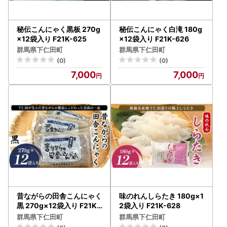
秘伝こんにゃく黒板 270g
秘伝こんにゃく白滝 180g
×12袋入り F21K-625
×12袋入り F21K-626
群馬県下仁田町
群馬県下仁田町
(0)
(0)
7,000
7,000
昔ながらの田舎こんにゃく
味のれんしらたき 180g×1
黒 270g×12袋入り F21K-
2袋入り F21K-628
627
群馬県下仁田町
群馬県下仁田町