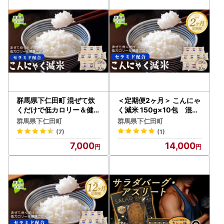
群馬県下仁田町 混ぜて炊
＜定期便2ヶ月＞ こんにゃ
くだけで低カロリー＆健康
く減米 150g×10包 混ぜ
ごはん 冷凍可能セラミド
て炊くだけで低カロリー＆
群馬県下仁田町
群馬県下仁田町
配合 こんにゃく減米 150g
健康ごはん 冷凍可能セラ
(7)
(1)
×10包 F21K-103
ミド配合 群馬県下仁田町 F
7,000
14,000
21K-336