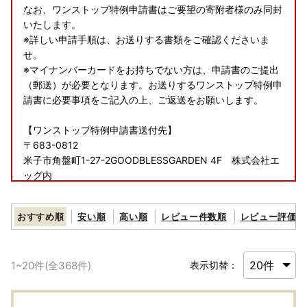
なお、ワンストップ特例申請書はご要望の寄附者様のみ同封
いたします。
※詳しい申請手順は、お送りする書類をご確認くださいま
せ。
※マイナンバーカードをお持ちでない方は、申請書のご提出
（郵送）が必要となります。お送りするワンストップ特例申
請書に必要事項をご記入の上、ご返送をお願いします。
【ワンストップ特例申請書送付先】
〒683-0812
米子市角盤町1-27-2GOODBLESSGARDEN 4F 株式会社エ
ッグ内
喜茂別町ふるさと納税ワンストップ受付センター 宛
※ワンストップ特例申請受付業務を外部委託しています。
おすすめ順
安い順
高い順
レビュー件数順
レビュー評価順
【マイナンバーカードをお持ちでワンストップ申請をご希望
の方へ】
1
~
20
件(全
368
件)
表示切替：
ワンストップ特例申請を完全オンラインで行えるサービス
「自治体マイページでオンラインワンストップ申請」で迅
速・便利に申請ができます。