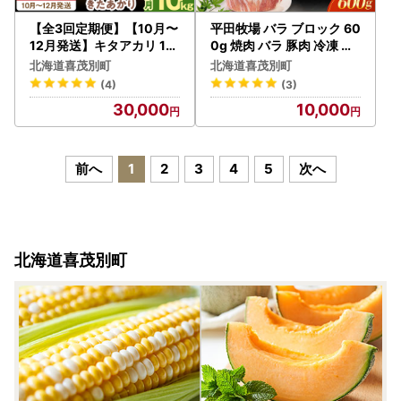
【全3回定期便】【10月〜
平田牧場 バラ ブロック 60
12月発送】キタアカリ 10
0g 焼肉 バラ 豚肉 冷凍 家
kg [AJAK019] じゃがい
族 [AJAP072]
北海道喜茂別町
北海道喜茂別町
も
(4)
(3)
30,000
10,000
前へ
1
2
3
4
5
次へ
北海道喜茂別町