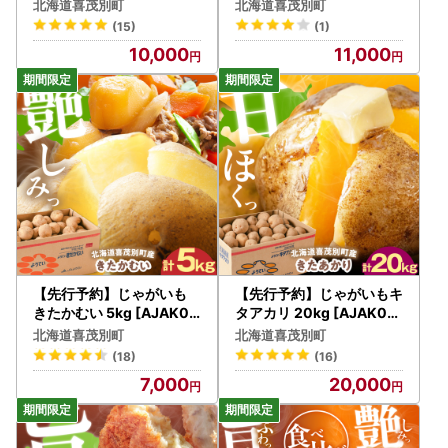
じゃがいも
北海道喜茂別町
北海道喜茂別町
(15)
(1)
10,000
11,000
【先行予約】じゃがいも
【先行予約】じゃがいもキ
きたかむい 5kg [AJAK02
タアカリ 20kg [AJAK011
9] じゃがいも
] じゃがいも
北海道喜茂別町
北海道喜茂別町
(18)
(16)
7,000
20,000