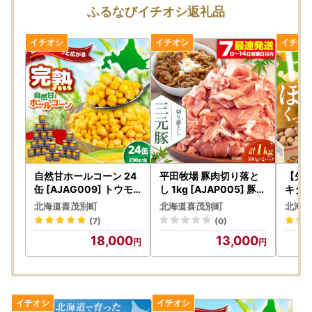
ふるなびイチオシ返礼品
(1) 自治体マイページへログイン
(2) オンラインワンストップ特例申請画面にて、マイナンバ
ーカードを読み取り必要事項を入力し登録。Web申請のみで
完了
詳細につきましては、以下のURLをご確認ください。
＜自治体マイページURL＞
https://mypg.jp
※※ 喜茂別町では、オンラインワンストップ申請、ワンス
トップ受付状況確認に対応可能です。 ※※
※※ オンラインワンストップ申請期限日：寄附をした【翌
自然甘ホールコーン 24
平田牧場 豚肉切り落と
【先
年1月10日】 ※※
缶 [AJAG009] トウモ
し 1kg [AJAP005] 豚肉
キタア
ロコシ 缶詰
切り落とし
いも A
北海道喜茂別町
北海道喜茂別町
北海道
(7)
(0)
【返礼品の発送について】
18,000
13,000
・長期不在などでお受け取りができない期間がある場合は、
備考欄に必ずご入力ください。原則、再送はいたしかねます
・万が一、返礼品のお届け時に破損や傷みなどの不具合があ
った場合は、速やかに下記記載の『喜茂別町ふるさと納税お
問い合わせ窓口』までご連絡ください。