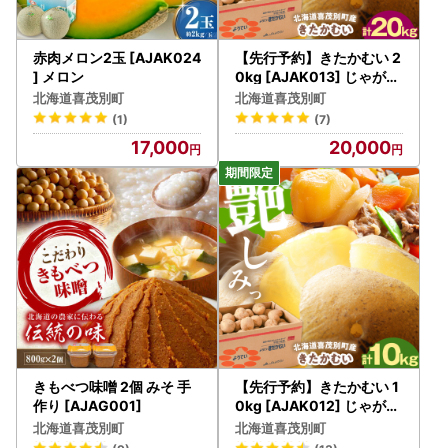
赤肉メロン2玉 [AJAK024
【先行予約】きたかむい 2
] メロン
0kg [AJAK013] じゃがい
も
北海道喜茂別町
北海道喜茂別町
(1)
(7)
17,000
20,000
きもべつ味噌 2個 みそ 手
【先行予約】きたかむい 1
作り [AJAG001]
0kg [AJAK012] じゃがい
も
北海道喜茂別町
北海道喜茂別町