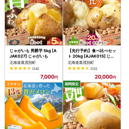
じゃがいも 男爵芋 5kg [A
【先行予約】食べ比べセッ
JAK027] じゃがいも
ト 20kg [AJAK015] じゃ
がいも
北海道喜茂別町
北海道喜茂別町
(14)
(12)
7,000
20,000