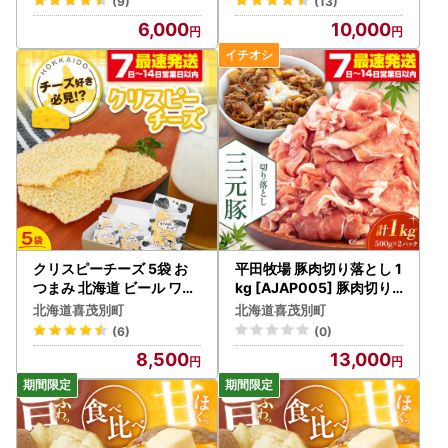
(9)
(13)
6,000
10,000
クリスピーチーズ 5袋 お
平田牧場 豚肉切り落とし 1
つまみ 北海道 ビール ワイ
kg [AJAP005] 豚肉切り
ン 肴 常温配送 [AJAI014]
落とし
北海道喜茂別町
北海道喜茂別町
(6)
(0)
8,500
13,000