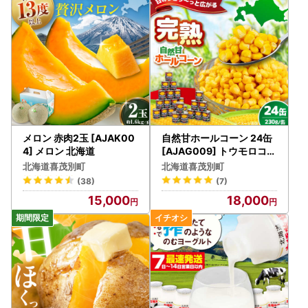
※令和5年6月1日発送分より、ヤマト運輸・転送サービスの
有料化が発表されております。転送の際はご注意ください。
ご注文前に「お届け先」を必ずご確認ください。
【個人情報の取り扱いについて】
お寄せいただいた個人情報は、寄附金の受付、入金及び返礼
品発送に係る確認・連絡、各種お問い合わせ、寄附の使い道
メロン 赤肉2玉 [AJAK00
自然甘ホールコーン 24缶
のお知らせの広報等に利用するものであり、それ以外の目的
4] メロン 北海道
[AJAG009] トウモロコシ
缶詰
で使用するものではありません。
北海道喜茂別町
北海道喜茂別町
返礼品発送に関して、必要最低限の範囲において返礼品取扱
(38)
(7)
い事業者に通知します。
15,000
18,000
※お名前に旧字体または機種依存文字などが含まれている場
合、当町からお送りするメールにおいて、システム上一部の
メールソフトにて文字化けが発生する可能性がございます。
何卒ご了承ください。
【ふるさと納税の対象となる地方団体の指定について】