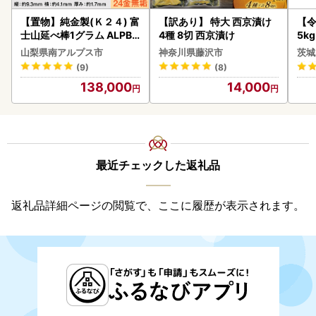
【置物】純金製(Ｋ２４) 富
【訳あり】 特大 西京漬け
【
士山延べ棒1グラム ALPBK
4種 8切 西京漬け
5k
180
g 
山梨県南アルプス市
神奈川県藤沢市
茨城
町
(9)
(8)
138,000
14,000
最近チェックした返礼品
返礼品詳細ページの閲覧で、ここに履歴が表示されます。