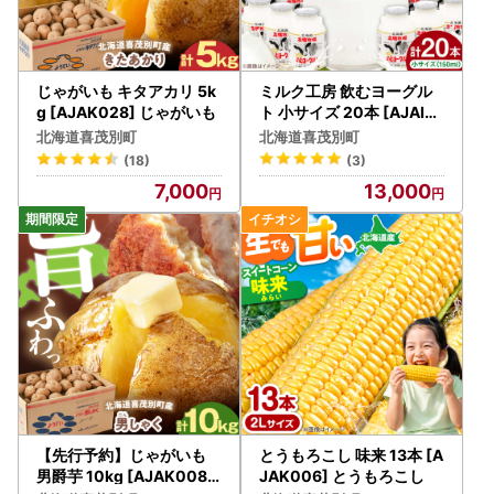
喜茂別町は令和7年9月26日付総務大臣通知「ふるさと納税
の対象となる地方団体の指定について（通知）」にて、
地方税法（昭和25年法律第226号）第37条の2第2項及び第3
14条の7第2項の規定に基づき、ふるさと納税の対象となる
じゃがいも キタアカリ 5k
ミルク工房 飲むヨーグル
地方団体として指定されました。
g [AJAK028] じゃがいも
ト 小サイズ 20本 [AJAI0
08] ヨーグルト
指定対象期間は、令和7年10月1日から令和8年9月30日まで
北海道喜茂別町
北海道喜茂別町
です。
(18)
(3)
7,000
13,000
■お問合わせ先■
喜茂別町ふるさと納税お問い合わせ窓口
TEL：050-8886-8950
FAX：050-6883-9718
受付時間9:00～17:00
(土曜日・日曜日・祝日及び12月29日～1月3日を除く)
メール：kimobetsu@steamship.co.jp
【先行予約】じゃがいも
とうもろこし 味来 13本 [A
男爵芋 10kg [AJAK008]
JAK006] とうもろこし