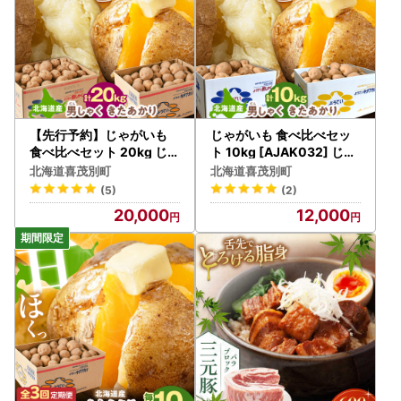
【先行予約】じゃがいも
じゃがいも 食べ比べセッ
食べ比べセット 20kg じゃ
ト 10kg [AJAK032] じゃ
がいも AJAK014
がいも
北海道喜茂別町
北海道喜茂別町
(5)
(2)
20,000
12,000