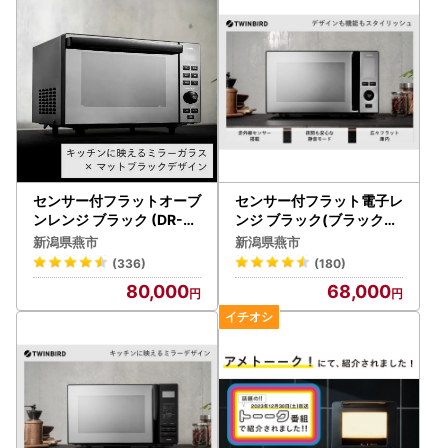
で、ぜひご覧ください。
燕市を応援いただいた方に「職人の技」でお返しします。
※「グランメゾン東京」・・・ 主人公のシェフが三ツ星レ
ストランを目指す物語
【お問い合わせ】
センサー付フラットオーブ
センサー付フラット電子レ
燕市役所総務課 ふるさと納税係
ンレンジ ブラック (DR-E8
ンジ ブラック(ブラックミ
57B)
ラー) (DR-E273B)
電話番号 0256-77-8301 または 0256-94-7120
新潟県燕市
新潟県燕市
受付時間 9時00分～17時00分(土曜・日曜・祝日・年末年
(336)
(180)
始を除く)
80,000
68,000
住所 〒959-0295 新潟県燕市吉田西太田1934番地