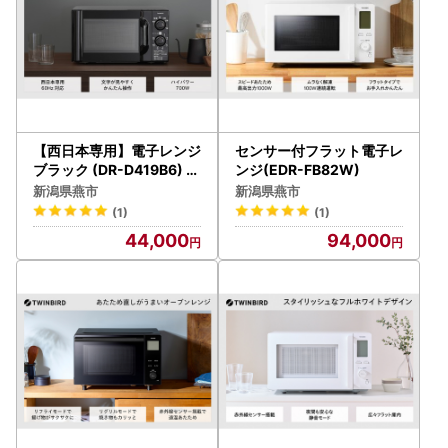
【西日本専用】電子レンジ
センサー付フラット電子レ
ブラック (DR-D419B6) 【
ンジ(EDR-FB82W)
60Hz】
新潟県燕市
新潟県燕市
(1)
(1)
44,000
94,000