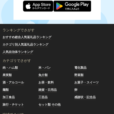
ランキングでさがす
おすすめ総合人気返礼品ランキング
カテゴリ別人気返礼品ランキング
人気自治体ランキング
カテゴリでさがす
肉・ハム類
米・パン
電化製品
果実類
魚介類
野菜類
酒・アルコール
お茶・飲料
お菓子・スイーツ
麺類
雑貨・日用品
卵
加工食品
工芸品
感謝状・記念品
旅行・チケット
セット類 その他