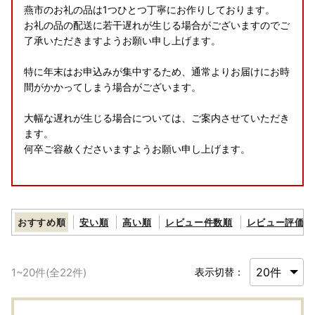
燕市のお礼の品は1つひとつ丁寧にお作りしております。
お礼の品の配送に若干遅れが生じる場合がございますのでご
了承いただきますようお願い申し上げます。
特に年末はお申込みが集中するため、通常よりお届けにお時
間がかかってしまう場合がございます。
大幅な遅れが生じる場合については、ご案内させていただき
ます。
何卒ご容赦くださいますようお願い申し上げます。
【返礼品追加のお知らせ】
おすすめ順
安い順
高い順
レビュー件数順
レビュー評価順
燕市へ応援いただき誠にありがとうございます✨✨😆✨✨
皆さまからのお声をいただき、燕市ではふるなびに掲載して
おります返礼品を随時追加しております✨✨✨
1
~
20
件(全
22
件)
表示切替：
キッチン用品やテーブルウェア等、燕市の技術を用いた返礼
品をご用意しております。