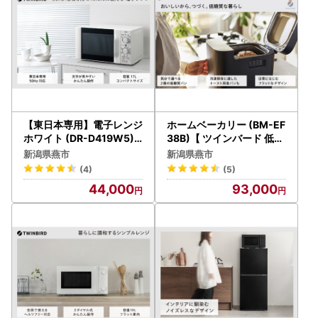
【東日本専用】電子レンジ
ホームベーカリー (BM-EF
ホワイト (DR-D419W5)
38B)【 ツインバード 低糖
【50Hz】
質 ブランパン パン 調理家
新潟県燕市
新潟県燕市
電 】
(4)
(5)
44,000
93,000