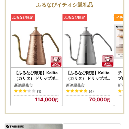
皆さまの生活を豊かにする魅力的なラインナップとなってお
ふるなびイチオシ返礼品
りますので、ぜひご覧ください！😄✨
【2023年9月16日放送の情報番組「サタデープラス」の人
気コーナー『ひたすら試してランキング』で「全自動コーヒ
ーメーカー（3杯用）」が総合第1位に選ばれました！】
全自動コーヒーメーカー 3カップ
【ふるなび限定】Kalita
【ふるなび限定】Kalita
チョ
【TBS系日曜劇場「グランメゾン東京」で燕市のカトラリー
（カリタ） ドリップポ
（カリタ） ドリップポ
ブレン
ットスリム 700CU FN
ットスリム 700SS FN
C-48
が使用されました‼】
新潟県燕市
新潟県燕市
新潟県
-Limited-SP
-Limited-SP
(1)
(4)
2019年に放送されたTBS系日曜劇場「グランメゾン東
114,000
70,000
京」にて、燕市産のカトラリーが評価され、第4話（2019年
11月10日放送）から、こだわりの主人公のレストランの小道
具として使用されました。
「グランメゾン東京」に認められたカトラリーと同様に、
優れたデザイン・品質を有するカトラリーを揃えていますの