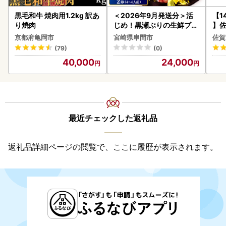
黒毛和牛 焼肉用1.2kg 訳あ
＜2026年9月発送分＞活
【1
り焼肉
じめ！黒瀬ぶりの生鮮ブリ
】佐
ロイン2節（1.0kg前後）_
2個 
京都府亀岡市
宮崎県串間市
佐賀
K001-012-2609
083
(79)
(0)
40,000
24,000
最近チェックした返礼品
返礼品詳細ページの閲覧で、ここに履歴が表示されます。