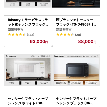
ibistory ミラーガラスフラ
匠ブランジェトースター
ット電子レンジ ブラック (
ブラック (TS-D486B)【 2
DR-4259B)
枚焼き ツインバード TWI
新潟県燕市
新潟県燕市
NBIRD オーブントースタ
(142)
(28)
ー 】
63,000
88,000
センサー付フラットオーブ
センサー付フラットオーブ
ンレンジ ホワイト (DR-E8
ンレンジ ブラック (DR-E2