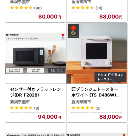
52W)
16B)
新潟県燕市
新潟県燕市
(90)
(10)
80,000
88,000
センサー付きフラットレン
匠ブランジェトースター
ジ(DR-F282B)
ホワイト (TS-D486W)【
2枚焼き ツインバード TW
新潟県燕市
新潟県燕市
INBIRD オーブントースタ
(8)
(5)
ー 】
94,000
88,000