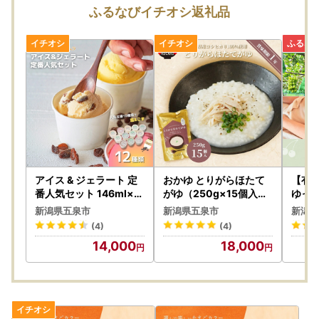
ふるなびイチオシ返礼品
アイス & ジェラート 定
おかゆ とりがらほたて
【有
番人気セット 146ml×1
がゆ（250g×15個入）
ゆっ
2個 12種 | カップアイス
| おかゆ お粥 レトルト
】新
新潟県五泉市
新潟県五泉市
新潟県
アイスクリーム 詰め合
ほたて
ポイ
(4)
(4)
わせ 食べ比べ 新潟県 五
14,000
18,000
泉市