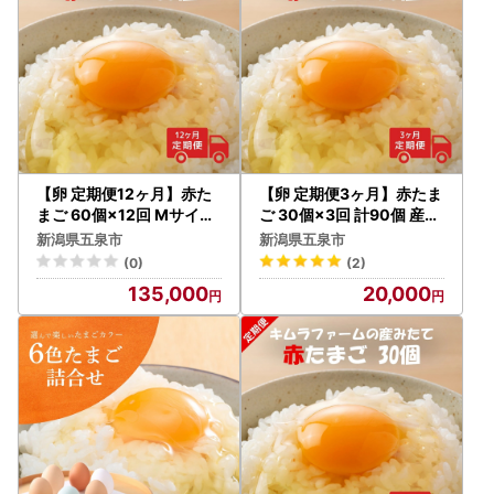
【卵 定期便12ヶ月】赤た
【卵 定期便3ヶ月】赤たま
まご 60個×12回 Mサイズ
ご 30個×3回 計90個 産み
産みたて キムラファーム |
たて キムラファーム | 新潟
新潟県五泉市
新潟県五泉市
新潟県 五泉市 たまご 玉子
県 五泉市 たまご 玉子 鶏卵
(0)
(2)
鶏卵 定期便
定期便
135,000
20,000