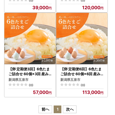
(0)
(0)
卵 定期便
定期便
39,000
120,000
【卵 定期便3回】6色たま
【卵 定期便6回】6色たま
ご詰合せ 60個×3回 産み
ご詰合せ 60個×6回 産み
たて キムラファーム | 新潟
たて キムラファーム | 新潟
新潟県五泉市
新潟県五泉市
県 五泉市 たまご 玉子 鶏卵
県 五泉市 たまご 玉子 鶏卵
(0)
(0)
定期便
定期便
57,000
113,000
前へ
1
次へ