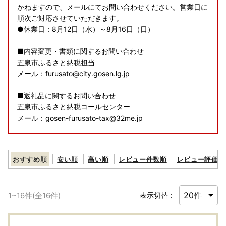
かねますので、メールにてお問い合わせください。営業日に
順次ご対応させていただきます。
●休業日：8月12日（水）～8月16日（日）
■内容変更・書類に関するお問い合わせ
五泉市ふるさと納税担当
メール：furusato@city.gosen.lg.jp
■返礼品に関するお問い合わせ
五泉市ふるさと納税コールセンター
メール：gosen-furusato-tax@32me.jp
【お盆期間中の配送に関するお知らせ】
おすすめ順
安い順
高い順
レビュー件数順
レビュー評価順
お盆期間中の休業に伴い、返礼品の配送については下記のと
おりとなります。ご一読ください。
休業日：8月12日(水)～16日(日)
1
~
16
件(全
16
件)
表示切替：
休業中は配送手配ができませんので、「お礼品発送予定時
期」に記載の通常の配送期間よりも更に数日程度お時間を要
する場合がございます。あらかじめご了承ください。