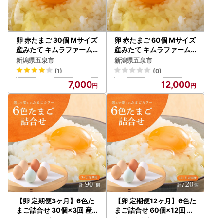
卵 赤たまご 30個 Mサイズ
卵 赤たまご 60個 Mサイズ
産みたて キムラファーム |
産みたて キムラファーム |
新潟県 五泉市 たまご 玉子
新潟県 五泉市 たまご 玉子
新潟県五泉市
新潟県五泉市
鶏卵 卵かけごはん
鶏卵 卵かけごはん
(1)
(0)
7,000
12,000
【卵 定期便3ヶ月】6色た
【卵 定期便12ヶ月】6色た
まご詰合せ 30個×3回 産
まご詰合せ 60個×12回 産