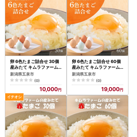
卵 6色たまご詰合せ 30個
卵 6色たまご詰合せ 60個
産みたて キムラファーム |
産みたて キムラファーム |
新潟県 五泉市 たまご 玉子
新潟県 五泉市 たまご 玉子
新潟県五泉市
新潟県五泉市
鶏卵 ギフト
鶏卵 ギフト
(0)
(0)
10,000
19,000