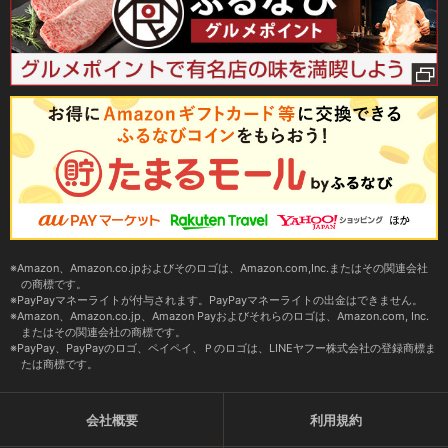
Amazon、Amazon.co.jpおよびそのロゴは、Amazon.com,Inc.またはその関連会社
の商標です。
PayPayマネーライトが付与されます。PayPayマネーライトの出金はできません。
Amazon、Amazon.co.jp、Amazon Payおよびそれらのロゴは、Amazon.com, Inc.
またはその関連会社の商標です。
PayPay、PayPayのロゴ、ペイペイ、Ｐのロゴは、LINEヤフー株式会社の登録商標ま
たは商標です。
会社概要
利用規約