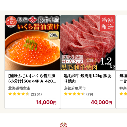
[鮭匠ふじい]いくら醤油漬
黒毛和牛 焼肉用1.2kg 訳あ
無塩
(小分け)50g×4P A-4209
り焼肉
ー 
5
】
北海道根室市
京都府亀岡市
神奈
(2251)
(79)
14,000
40,000