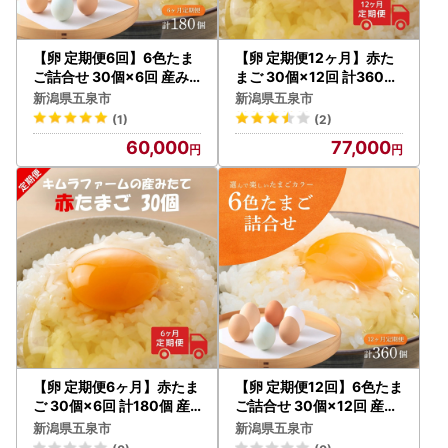
【卵 定期便6回】6色たま
【卵 定期便12ヶ月】赤た
ご詰合せ 30個×6回 産み
まご 30個×12回 計360個
たて キムラファーム | 新潟
産みたて キムラファーム |
新潟県五泉市
新潟県五泉市
県 五泉市 たまご 玉子 鶏卵
新潟県 五泉市 たまご 玉子
(1)
(2)
定期便
鶏卵 定期便
60,000
77,000
【卵 定期便6ヶ月】赤たま
【卵 定期便12回】6色たま
ご 30個×6回 計180個 産
ご詰合せ 30個×12回 産み
みたて キムラファーム | 新
たて キムラファーム | 新潟
新潟県五泉市
新潟県五泉市
潟県 五泉市 たまご 玉子 鶏
県 五泉市 たまご 玉子 鶏卵