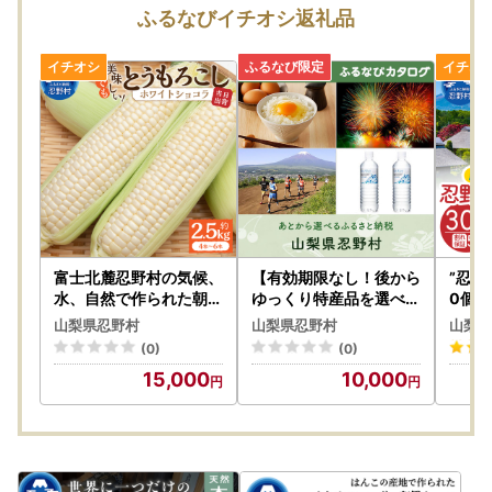
ふるなびイチオシ返礼品
※パソコンを利用する場合でも「ふるまど」は利用できます
が、
個人認証を行う際に「IAM＜アイアム＞」スマートフォンア
プリが必要になります。
※※従来通りの「書類郵送による申請」も引き続き利用可能
です。
詳しくはこちら
---------------------------------------------------------------
富士北麓忍野村の気候、
【有効期限なし！後から
”忍野
----------------------------------------------------
水、自然で作られた朝採
ゆっくり特産品を選べる
0個 
りトウモロコシ【ホワイ
】山梨県忍野村 カタロ
＼マイナンバーカードをお持ちの方へ朗報／
山梨県忍野村
山梨県忍野村
山梨県
トショコラ】約2.5kg
グポイント
(0)
(0)
ご寄附をいただいた皆様の負担を軽減するために、スマホの
15,000
10,000
みで申請を完結できるアプリ「IAM(アイアム)」が登場しま
した！
IAMを使用して申請すると、申請書の記入＆郵送が不要。
署名や書類添付、ポスト投函など手間のかかる手続きを大幅
にスキップできます♪