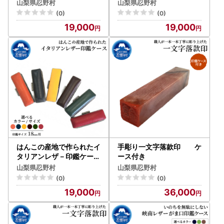
15mm用
16.5mm用
山梨県忍野村
山梨県忍野村
(0)
(0)
19,000
19,000
はんこの産地で作られたイ
手彫り一文字落款印 ケ
タリアンレザ－印鑑ケース
ース付き
18mm用
山梨県忍野村
山梨県忍野村
(0)
(0)
19,000
36,000