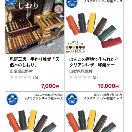
※従来通りの「書類郵送による申請」も引き続き利用可能で
す。
アプリについてはこちら
ワンストップ申請書をご自身でダウンロードされたい方へ
▼申請アプリ【IAM】のダウンロード▼
Android・iOSのアプリストアにて
＜アイアム マイナンバー＞で検索！
忍野工房 手作り雑貨「天
はんこの産地で作られたイ
然木のしおり」
タリアンレザ－印鑑ケース
10.5mm用
山梨県忍野村
山梨県忍野村
(0)
(0)
7,000
19,000