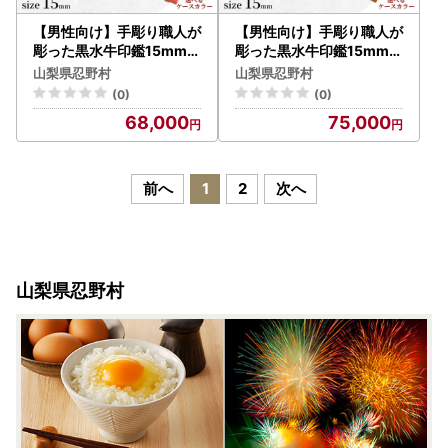
【男性向け】手彫り職人が
【男性向け】手彫り職人が
彫った黒水牛印鑑15mm
彫った黒水牛印鑑15mm
イタリアンレザー印鑑ケー
イタリアンレザー花柄入り
山梨県忍野村
山梨県忍野村
ス付き
印鑑ケース付き
(0)
(0)
68,000
75,000
前へ
1
2
次へ
山梨県忍野村