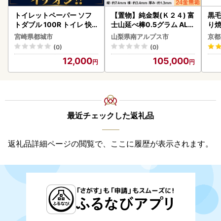
トイレットペーパー ソフ
【置物】純金製(Ｋ２４) 富
黒毛
トダブル 100R トイレ 快
士山延べ棒0.5グラム ALP
り
速〔12-I5-TP100-R〕
BK181
宮崎県都城市
山梨県南アルプス市
京都
(0)
(0)
12,000
105,000
最近チェックした返礼品
返礼品詳細ページの閲覧で、ここに履歴が表示されます。