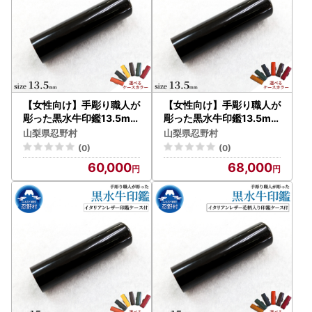
【女性向け】手彫り職人が
【女性向け】手彫り職人が
彫った黒水牛印鑑13.5mm
彫った黒水牛印鑑13.5mm
イタリアンレザー印鑑ケ
イタリアンレザー花柄入
山梨県忍野村
山梨県忍野村
ース付き
り印鑑ケース付き
(0)
(0)
60,000
68,000