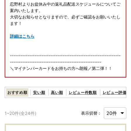
忍野村よりお盆休み中の返礼品配送スケジュールについてご
案内いたします。
大切なお知らせとなりますので、必ずご確認をお願いいたし
ます！
詳細はこちら
---------------------------------------------------------------
----------------------------------------------------
＼マイナンバーカードをお持ちの方へ朗報／第二弾！！
リニューアルされた「ふるまど」のご紹介です！
おすすめ順
安い順
高い順
レビュー件数順
レビュー評価順
「ふるまど」を使えば、スマホやパソコンで複数自治体の管
理や
ワンストップ特例申請が可能。
1
~
20
件(全
24
件)
表示切替：
「IAM＜アイアム＞」と併用して使用するとスマホでワンス
トップ特例申請が完結！