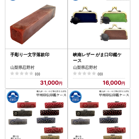
手彫り一文字落款印
峡南レザー がま口印鑑ケ
ース
山梨県忍野村
山梨県忍野村
(0)
(0)
31,000
16,000