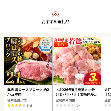
おすすめ返礼品
豚肉 肩ロースブロック 約2
＜2026年9月発送＞小分
近
.1kg 豚肉
け＆パラパラ！宮崎県産鶏
【1
ももカット合計3kg_K043
】【
福岡県田川市
宮崎県串間市
滋賀
-009-2609
(11)
(0)