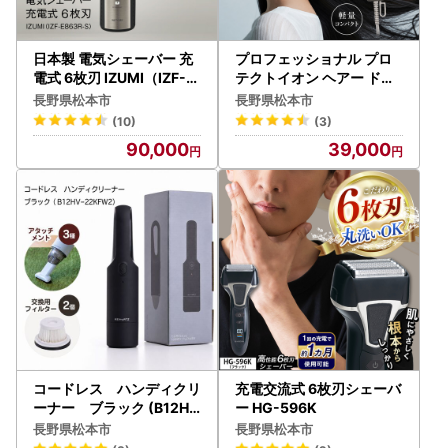
日本製 電気シェーバー 充
プロフェッショナル プロ
電式 6枚刃 IZUMI（IZF-E
テクトイオン ヘアー ドラ
863R-S）
イヤー スモーキーグレー
長野県松本市
長野県松本市
（NIB400A－H）
(10)
(3)
90,000
39,000
コードレス ハンディクリ
充電交流式 6枚刃シェーバ
ーナー ブラック (B12HV
ー HG-596K
-22KFW2) 掃除機
長野県松本市
長野県松本市