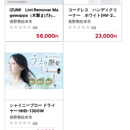
IZUMI Lint Remover Ma
コードレス ハンディクリ
gewappa（木製まげわっ
ーナー ホワイト(HV-22
ぱ毛玉取り器）（ SA-K5
WFW2) 掃除機
長野県松本市
長野県松本市
54R-Z）
(0)
(0)
58,000
23,000
シャイニーブロー ドライ
ヤー HHD-1300W
長野県松本市
(0)