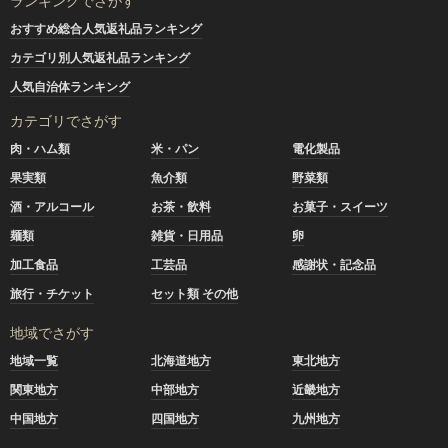
ランキングでさがす
おすすめ総合人気返礼品ランキング
カテゴリ別人気返礼品ランキング
人気自治体ランキング
カテゴリでさがす
肉・ハム類
米・パン
電化製品
果実類
魚介類
野菜類
酒・アルコール
お茶・飲料
お菓子・スイーツ
麺類
雑貨・日用品
卵
加工食品
工芸品
感謝状・記念品
旅行・チケット
セット類 その他
地域でさがす
地域一覧
北海道地方
東北地方
関東地方
中部地方
近畿地方
中国地方
四国地方
九州地方