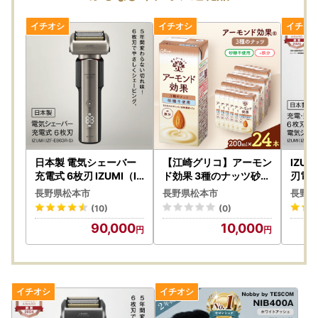
日本製 電気シェーバー
【江崎グリコ】アーモン
IZU
充電式 6枚刃 IZUMI（IZ
ド効果 3種のナッツ砂糖
刃電気
F-E863R-S）
不使用 200ml×24本
E86
長野県松本市
長野県松本市
長野県
(10)
(0)
90,000
10,000