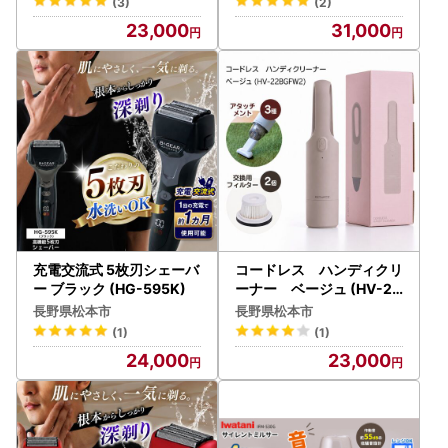
(3)
(2)
23,000
31,000
充電交流式 5枚刃シェーバ
コードレス ハンディクリ
ー ブラック (HG-595K)
ーナー ベージュ (HV-22
BGFW2) 掃除機
長野県松本市
長野県松本市
(1)
(1)
24,000
23,000