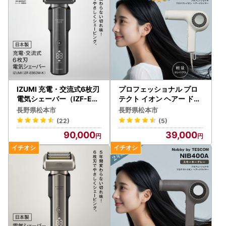
IZUMI 充電・交流式6枚刃
プロフェッショナル プロ
電気シェーバー（IZF-E86
テクト イオン ヘアー ドラ
3W-K）
イヤー ホワイトアッシュ
長野県松本市
長野県松本市
（NIB400A-W）
(22)
(5)
90,000
39,000