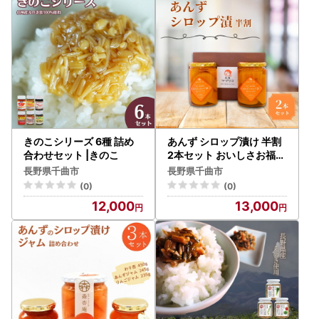
きのこシリーズ 6種 詰め
あんず シロップ漬け 半割
合わせセット |きのこ
2本セット おいしさお福分
け |あんず
長野県千曲市
長野県千曲市
(0)
(0)
12,000
13,000