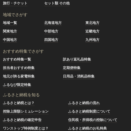
旅行・チケット
セット類 その他
地域でさがす
地域一覧
北海道地方
東北地方
関東地方
中部地方
近畿地方
中国地方
四国地方
九州地方
おすすめ特集でさがす
おすすめ特集一覧
訳あり返礼品特集
担当者おすすめ特集
定期便特集
地元が誇る家電特集
日用品・消耗品特集
ふるなび限定特集
ふるさと納税を知る
ふるさと納税とは？
ふるさと納税の流れ
控除上限額シミュレーション
ふるさと納税制度について
ふるさと納税の確定申告
住民税・所得税の控除について
ワンストップ特例制度とは？
ふるさと納税のお礼特典