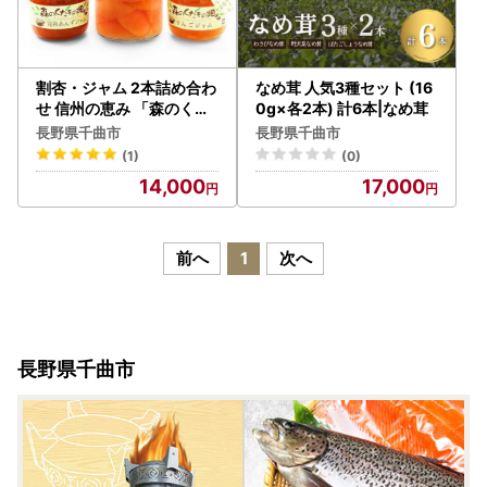
割杏・ジャム 2本詰め合わ
なめ茸 人気3種セット (16
せ 信州の恵み 「森のくだ
0g×各2本) 計6本|なめ茸
もの畑」シリーズ |杏子ジ
長野県千曲市
長野県千曲市
ャム
(1)
(0)
14,000
17,000
前へ
1
次へ
長野県千曲市