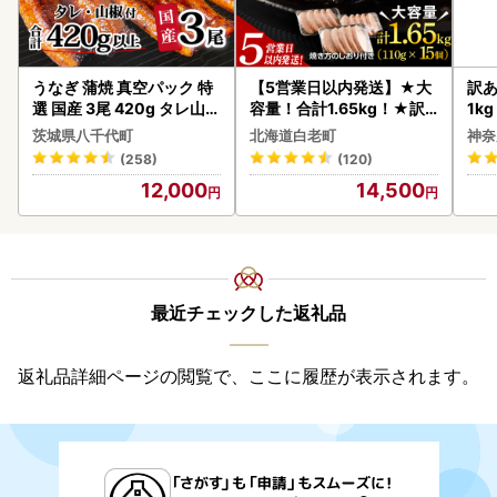
うなぎ 蒲焼 真空パック 特
【5営業日以内発送】★大
訳あ
選 国産 3尾 420g タレ山椒
容量！合計1.65kg！★訳
1k
付き うな重 ひつまぶし 訳
あり・牛の里ビーフハンバ
茨城県八千代町
北海道白老町
神奈
あり 茨城 ウナギ 鰻 個包装
ーグ(110ｇ5枚入）×3 AG
(258)
(120)
人気 美味しい 小分け 八千
058
12,000
14,500
代町
最近チェックした返礼品
返礼品詳細ページの閲覧で、ここに履歴が表示されます。