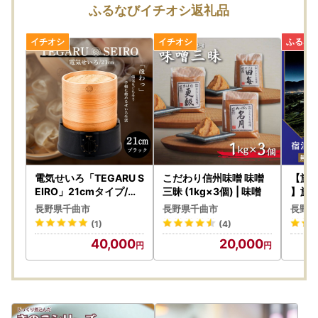
ふるなびイチオシ返礼品
電気せいろ「TEGARU S
こだわり信州味噌 味噌
【旅
EIRO」21cmタイプ/ブ
三昧 (1kg×3個) | 味噌
】旅
ラック(EM-215K)｜せ
るな
長野県千曲市
長野県千曲市
長野県
いろ
(1)
(4)
40,000
20,000