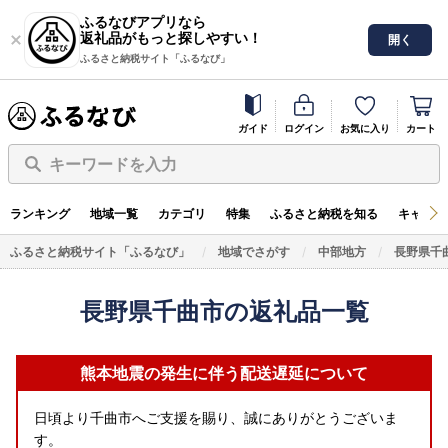
ふるなびアプリなら
返礼品がもっと探しやすい！
開く
ふるさと納税サイト「ふるなび」
ガイド
ログイン
お気に入り
カート
キーワードを入力
ランキング
地域一覧
カテゴリ
特集
ふるさと納税を知る
キャンペ
ふるさと納税サイト「ふるなび」
地域でさがす
中部地方
長野県千
長野県千曲市の返礼品一覧
熊本地震の発生に伴う配送遅延について
日頃より千曲市へご支援を賜り、誠にありがとうございま
す。