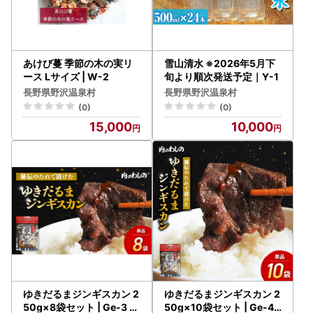
あけび蔓 季節の木の実リ
雪山清水 ※2026年5月下
ース Lサイズ | W-2
旬より順次発送予定｜Y-1
長野県野沢温泉村
長野県野沢温泉村
(0)
(0)
15,000
10,000
ゆきだるまジンギスカン 2
ゆきだるまジンギスカン 2
50g×8袋セット | Ge-3 羊
50g×10袋セット | Ge-4