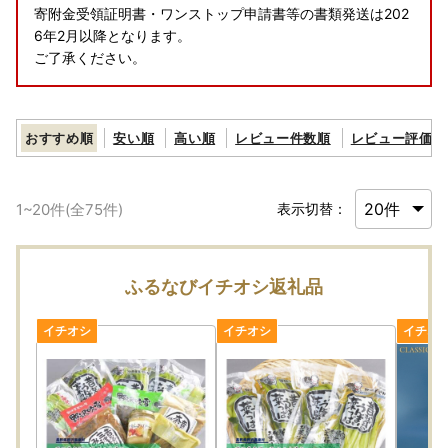
寄附金受領証明書・ワンストップ申請書等の書類発送は202
6年2月以降となります。
ご了承ください。
おすすめ順
安い順
高い順
レビュー件数順
レビュー評価順
1
~
20
件(全
75
件)
表示切替：
ふるなびイチオシ返礼品