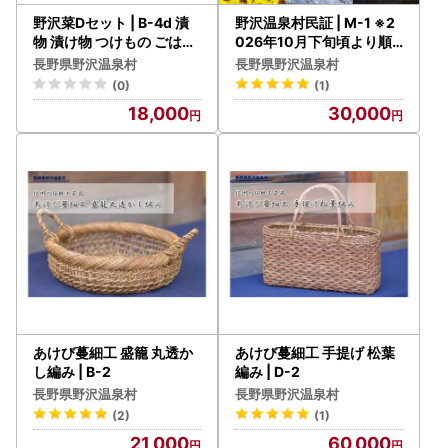
野沢菜Dセット | B-4d 漬
野沢温泉村民証 | M-1 ※2
物 漬け物 つけもの ごはん
026年10月下旬頃より順
のお供 おつまみ 詰め合わ
次発送予定
長野県野沢温泉村
長野県野沢温泉村
せ
(0)
(1)
18,000
30,000
あけび蔓細工 盛籠 丸透か
あけび蔓細工 手提げ 松葉
し編み | B-2
編み | D-2
長野県野沢温泉村
長野県野沢温泉村
(2)
(1)
21,000
60,000