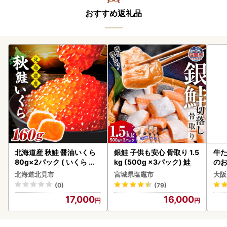
おすすめ返礼品
北海道産 秋鮭 醤油いくら
銀鮭 子供も安心 骨取り 1.5
牛た
80g×2パック ( いくら イ
kg (500g ×3パック) 鮭
のお
クラ 魚卵 鮭 サケ さけ 鮭い
北海道北見市
宮城県塩竈市
大阪
くら 醤油漬け パック 北海
(0)
(79)
道産 ふるさと納税 秋鮭 )【
17,000
16,000
233-0002】