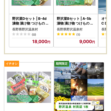
野沢菜Dセット | B-4d
野沢菜Bセット | A-5b
オリジ
漬物 漬け物 つけもの ご
漬物 漬け物 つけもの 信
C DRY
はんのお供 おつまみ 詰
州 野沢温泉村 10000円
5-2
長野県野沢温泉村
長野県野沢温泉村
長野県
め合わせ
1万円以下
産 ジ
(0)
(1)
ボタニ
18,000
9,000