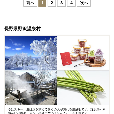
前へ
1
2
3
4
次へ
長野県野沢温泉村
冬はスキー、夏は涼を求めて多くの人が訪れる温泉地です。野沢菜や戸
隠そばが有名。また、伝統工芸の「とっくり」も人気です。