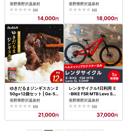
肉 マトン 焼肉 BBQ 味付き
羊肉 マトン 焼肉 味付き ま
長野県野沢温泉村
長野県野沢温泉村
まとめ買い
とめ買い
(0)
(0)
14,000
18,000
ゆきだるまジンギスカン 2
レンタサイクル1日利用 Ｅ
50g×12袋セット | Ge-5
-BIKE FSR MTB Levo SL
羊肉 マトン 焼肉 味付き ま
COMP（ヘルメット/プロ
長野県野沢温泉村
長野県野沢温泉村
とめ買い
テクター込み） EB-1
(0)
(0)
21,000
37,000