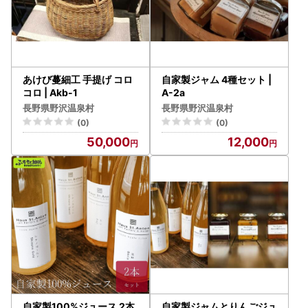
あけび蔓細工 手提げ コロ
自家製ジャム 4種セット |
コロ | Akb-1
A-2a
長野県野沢温泉村
長野県野沢温泉村
(0)
(0)
50,000
12,000
自家製100%ジュース 2本
自家製ジャムとりんごジュ