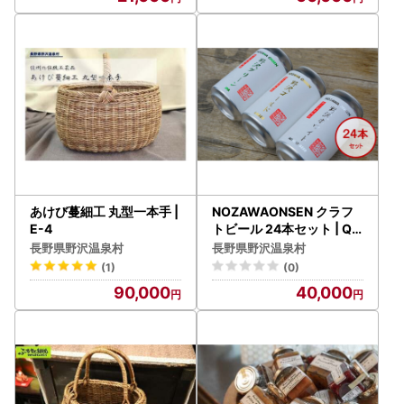
あけび蔓細工 丸型一本手 |
NOZAWAONSEN クラフ
E-4
トビール 24本セット | Q-
4 ※2026年4月下旬より順
長野県野沢温泉村
長野県野沢温泉村
次発送
(1)
(0)
90,000
40,000