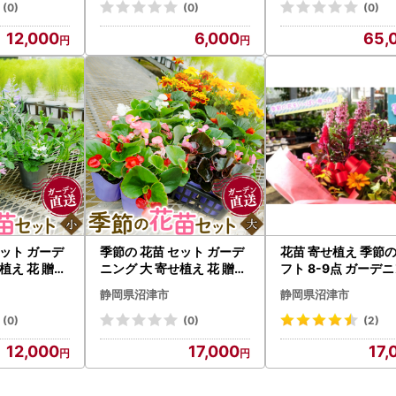
(0)
(0)
(0)
12,000
6,000
65,
セット ガーデ
季節の 花苗 セット ガーデ
花苗 寄せ植え 季節の
植え 花 贈り
ニング 大 寄せ植え 花 贈り
フト 8-9点 ガーデ
フト 花
物 フラワー ギフト 花
花苗
静岡県沼津市
静岡県沼津市
(0)
(0)
(2)
12,000
17,000
17,