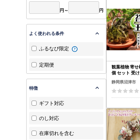
円～
円
よく使われる条件
ふるなび限定
定期便
観葉植物 寄せ植え 苔玉 2
個 セット 受
静岡県沼津市
特徴
ギフト対応
のし対応
在庫切れを含む