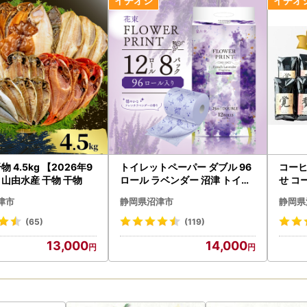
物 4.5kg 【2026年9
トイレットペーパー ダブル 96
コーヒー
 山由水産 干物 干物
ロール ラベンダー 沼津 トイレ
せ コ
ット
津市
静岡県沼津市
静岡県
(65)
(119)
13,000
14,000