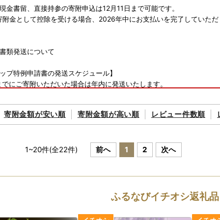
現金書留、直接持参の寄附申込は12月11日まで可能です。
の寄附金として控除を受ける場合、2026年中にお支払いを完了していた
書類発送について
ップ特例申請書の発送スケジュール】
日までにご寄附いただいた場合は年内に発送いたします。
日以降のご寄附は1月4日より順次発送手続きをいたします。
寄附金額が
安い順
寄附金額が
高い順
レビュー件数順
領証明書の発送のスケジュール】
日までにご寄附いただいた場合は年内に発送いたします。
日以降のご寄附は1月6日より順次発送手続きをいたします。
1
~
20
件(全
22
件)
前へ
1
2
次へ
ふるなびイチオシ返礼品