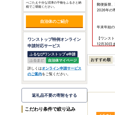
べごたえ十分な沼津の干物をふるさと納
郵便振替、
税でご堪能ください。
2026年
自治体のご紹介
年末年始の
【ワンスト
ワンストップ特例オンライン
12月30
申請
対応サービス
12月31
ふるなびワンストップ e申請
おすすめ順
ふるまど
自治体マイページ
【寄附金受
12月15
詳しくは
オンライン申請サービス
12月16
のご案内
をご覧ください。
返礼品不要の寄附をする
こだわり条件で絞り込み