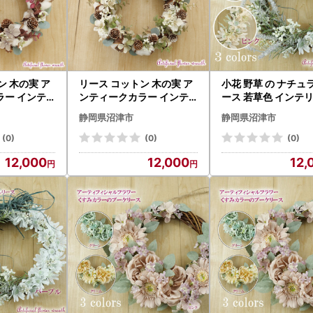
ン 木の実 ア
リース コットン 木の実 ア
小花 野草 の ナチュ
ラー インテ
ンティークカラー インテ
ース 若草色 インテリア ギ
念 お祝い プ
リア ギフト 記念 お祝い プ
フト アーティフィシャル
静岡県沼津市
静岡県沼津市
ンレッド リ
レゼント用 ナチュラルグ
フラワー プレゼント
リーン リース
ス
(0)
(0)
(0)
12,000
12,000
12,