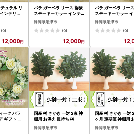
ナチュラル リ
バラ ガーベラ リース 薔薇
バラ ガーベラ リース 薔薇
スモーキーカラー インテ
スモーキーカラー イ
リア ギフト 記念 お祝い プ
リア ギフト 記念 お
静岡県沼津市
静岡県沼津市
念 お祝い プ
レゼント グリーン リース
レゼント ピンク リ
ス
(0)
(0)
(0)
12,000
12,000
12,
ィーク バラ
国産 榊 さかき 一対 2束 神
国産 榊 さかき 一対 2
ア ギフト 造
棚用 お供え 長持ち 榊
ヶ月 定期便 神棚用 
い プレゼント
長持ち 榊
静岡県沼津市
静岡県沼津市