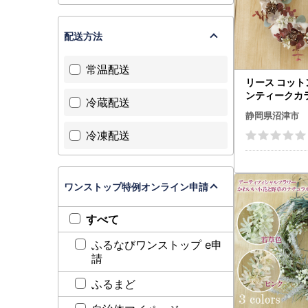
配送方法
常温配送
リース コット
ンティークカ
冷蔵配送
リア ギフト 記
静岡県沼津市
レゼント ワイ
冷凍配送
ース
ワンストップ特例オンライン申請
すべて
ふるなびワンストップ e申
請
ふるまど