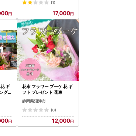
(1)
000
17,000
花 ギ
花束 フラワー ブーケ 花 ギ
ニング
フト プレゼント 花束
静岡県沼津市
(0)
000
12,000