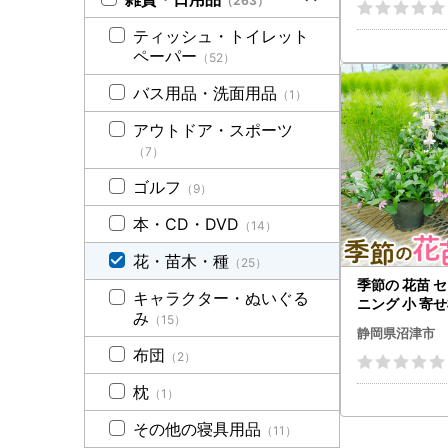
（263）
ティッシュ・トイレット
ペーパー
（52）
バス用品・洗面用品
（1）
アウトドア・スポーツ
（7）
ゴルフ
（9）
本・CD・DVD
（14）
花・苗木・種
（25）
季節の 花苗 
キャラクター・ぬいぐる
ニング 小 寄せ
み
（15）
物 フラワー ギ
静岡県沼津市
布団
（2）
枕
（1）
その他の寝具用品
（11）