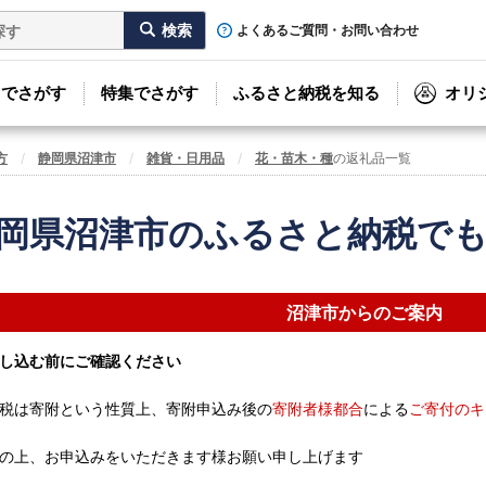
よくあるご質問・お問い合わせ
リでさがす
特集でさがす
ふるさと納税を知る
オリ
方
静岡県沼津市
雑貨・日用品
花・苗木・種
の返礼品一覧
岡県沼津市のふるさと納税で
沼津市からのご案内
し込む前にご確認ください
税は寄附という性質上、寄附申込み後の
寄附者様都合
による
ご寄付のキ
の上、お申込みをいただきます様お願い申し上げます