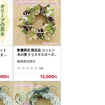
セット
数量限定 限定品 コットン
え 植
木の実 クリスマスローズ
リース インテリア ギフト
静岡県沼津市
記念 お祝い プレゼント リ
ース
(0)
000
12,000