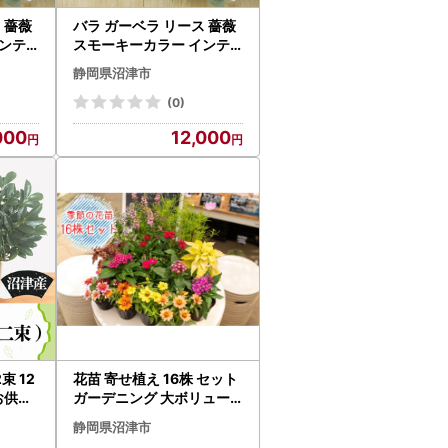
バラ ガーベラ リース 薔薇
ンテ
スモーキーカラー インテ
祝い プ
リア ギフト 記念 お祝い プ
静岡県沼津市
ース
レゼント クリーム リース
(0)
000
12,000
束 12
花苗 寄せ植え 16株 セット
お供え
ガーデニング 大ボリュー
ム 花苗
静岡県沼津市