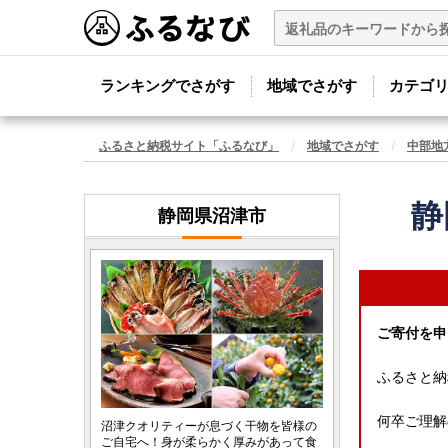
ランキングでさがす
地域でさがす
カテゴ
ふるさと納税サイト「ふるなび」
地域でさがす
中部地
静
静岡県沼津市
ご寄付を申
ふるさと納
何卒ご理解
沼津クオリティーが息づく干物を皆様の
ご自宅へ！身が柔らかく厚みがあって食