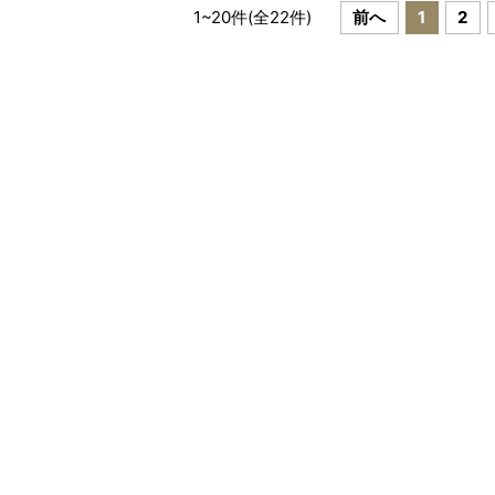
1
~
20
件(全
22
件)
前へ
1
2