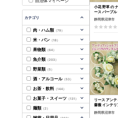
自治体マイページ
小花 野草 の 
ース パープル インテリア
ギフト アーティフィシャ
カテゴリ
静岡県沼津市
ルフラワー 記
レゼント リー
肉・ハム類
（79）
米・パン
（18）
果物類
（64）
魚介類
（203）
野菜類
（5）
酒・アルコール
（53）
お茶・飲料
（144）
お菓子・スイーツ
（131）
リース アンテ
薔薇 インテリ
麺類
（2）
花 記念 お祝
静岡県沼津市
リース
雑貨・日用品