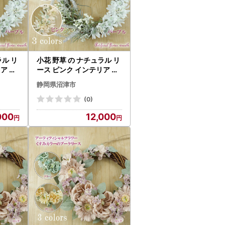
ラル リ
小花 野草 の ナチュラル リ
ース ピンク インテリア ギ
フト アーティフィシャル
静岡県沼津市
 リー
フラワー 記念 お祝い プレ
ゼント リース
(0)
000
12,000