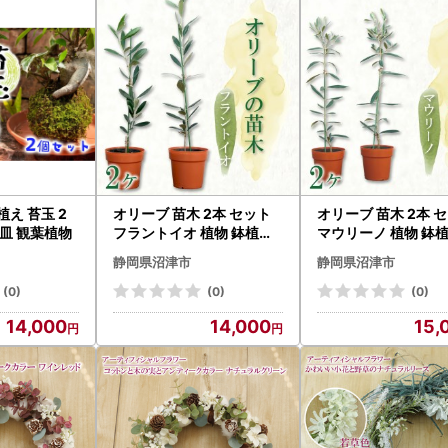
オリーブ 苗木 2本 セット
オリーブ 苗木 2本 
け皿 観葉植物
フラントイオ 植物 鉢植え
マウリーノ 植物 鉢植
オリーブ
物
静岡県沼津市
静岡県沼津市
(0)
(0)
(0)
14,000
14,000
15,