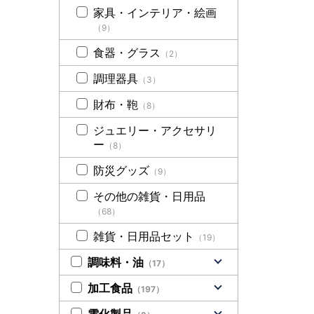
家具・インテリア・絵画
（9）
食器・グラス
（2）
調理器具
（3）
財布・鞄
（8）
ジュエリー・アクセサリ
ー
（8）
防災グッズ
（9）
その他の雑貨・日用品
（68）
雑貨・日用品セット
（19）
調味料・油
（17）
加工食品
（197）
電化製品