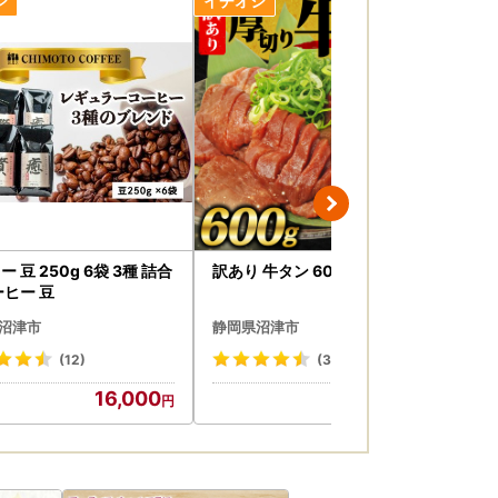
 豆 250g 6袋 3種 詰合
訳あり 牛タン 600g 牛タン
【訳
ーヒー 豆
き
沼津市
静岡県沼津市
静
(12)
(3)
16,000
11,000