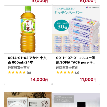
10,000
10,000
0014-01-02 アサヒ 十六
0011-107-01 マスコー製
茶 600ml×24本
紙 SOFIA TACH pure キッ
チンペーパー 80組×30個
静岡県富士宮市
静岡県富士宮市
(8)
(2)
14,000
11,000