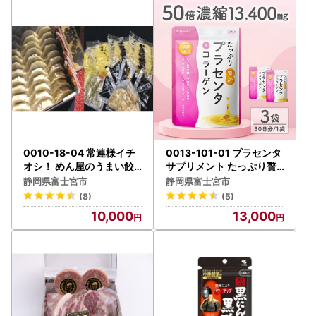
0010-18-04 常連様イチ
0013-101-01 プラセンタ
オシ！ めん屋のうまい餃
サプリメント たっぷり贅
子と富士宮焼きそば2種 (
沢プラセンタ＆コラーゲン
静岡県富士宮市
静岡県富士宮市
叶屋)
3袋 (3ヶ月)
(8)
(5)
10,000
13,000