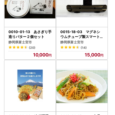
0010-01-13 あさぎり手
0015-18-03 マグネシ
造りバター２個セット
ウムチューブ製スマートフ
ォン用無電源スピーカー
静岡県富士宮市
静岡県富士宮市
バイオン-Mg60
(20)
(14)
10,000
15,000