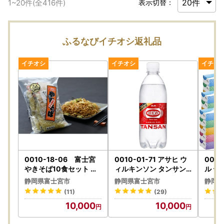
1
~
20
件(全
416
件)
表示切替：
ふるなびイチオシ返礼品
0010-18-06 富士宮
0010-01-71 アサヒ ウ
0019
やきそば10食セット （
ィルキンソン タンサン
ル テ
曽我めん）
炭酸水 500ml×24本
箱×1
静岡県富士宮市
静岡県富士宮市
静岡県
ティッ
(11)
(29)
ペーパ
10,000
10,000
ッシュ
用品 