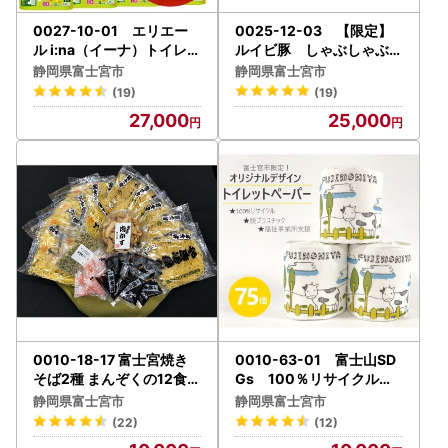
0027-10-01 エリエー
0025-12-03 【限定】
ル i:na（イーナ）トイレッ
ルイビ豚 しゃぶしゃぶセ
トティシュー 3.2倍巻 （ダ
ット
静岡県富士宮市
静岡県富士宮市
ブル） 4ロール×16パック
(19)
(19)
（64個）
27,000
25,000
0010-18-17 富士宮焼き
0010-63-01 富士山SD
そば2種 まんぞくの12食フ
Gs 100％リサイクル
ルセット (叶屋)
トイレットペーパー（ダブ
静岡県富士宮市
静岡県富士宮市
ル）75ロール【思いやり
(22)
(12)
型返礼品】