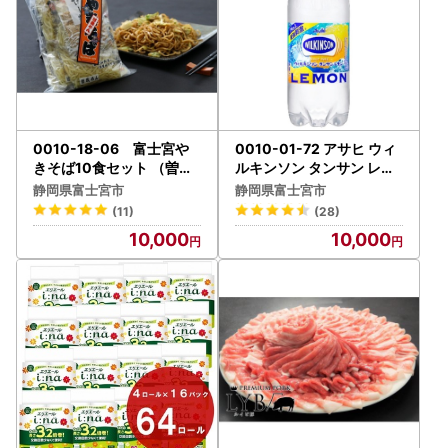
0010-18-06 富士宮や
0010-01-72 アサヒ ウィ
きそば10食セット （曽我
ルキンソン タンサン レモ
めん）
ン 炭酸水 500ml×24本
静岡県富士宮市
静岡県富士宮市
(11)
(28)
10,000
10,000