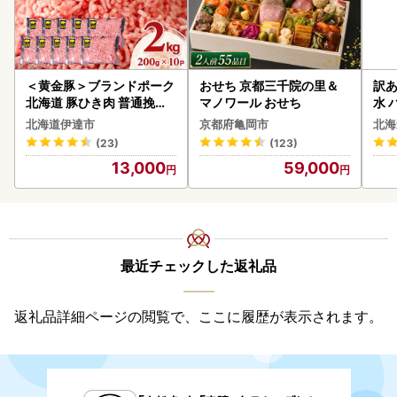
＜黄金豚＞ブランドポーク
おせち 京都三千院の里＆
訳あ
北海道 豚ひき肉 普通挽き
マノワール おせち
水 
200g 10パック 計2kg
ク 
北海道伊達市
京都府亀岡市
北海
付き
(23)
(123)
海の
13,000
59,000
司 
取り
料
最近チェックした返礼品
返礼品詳細ページの閲覧で、ここに履歴が表示されます。