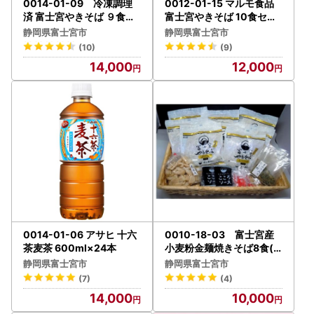
0014-01-09 冷凍調理
0012-01-15 マルモ食品
済 富士宮やきそば ９食セ
富士宮やきそば 10食セッ
ット （3食入×3袋）
ト
静岡県富士宮市
静岡県富士宮市
(10)
(9)
14,000
12,000
0014-01-06 アサヒ 十六
0010-18-03 富士宮産
茶麦茶 600ml×24本
小麦粉金麺焼きそば8食(
さのめん)
静岡県富士宮市
静岡県富士宮市
(7)
(4)
14,000
10,000