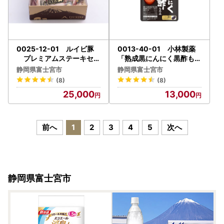
0025-12-01 ルイビ豚
0013-40-01 小林製薬
プレミアムステーキセッ
「熟成黒にんにく黒酢もろ
ト
み」９０粒×２セット ６
静岡県富士宮市
静岡県富士宮市
０日分 健康食品 サプリメ
(8)
(8)
ント 加工食品
25,000
13,000
前へ
1
2
3
4
5
次へ
静岡県富士宮市