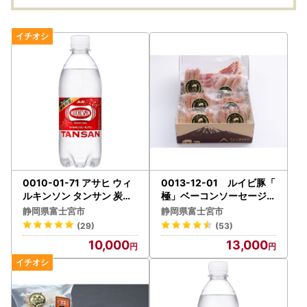
0010-01-71 アサヒ ウィ
0013-12-01 ルイビ豚「
ルキンソン タンサン 炭酸
極」ベーコンソーセージセ
水 500ml×24本
ット
静岡県富士宮市
静岡県富士宮市
(29)
(53)
10,000
13,000