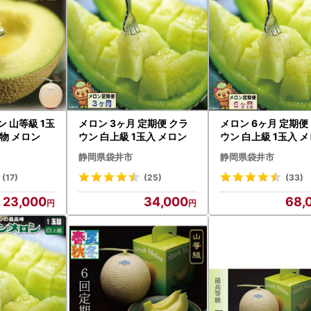
 山等級 1玉
メロン 3ヶ月 定期便 クラ
メロン 6ヶ月 定期便
果物 メロン
ウン 白上級 1玉入 メロン
ウン 白上級 1玉入 
静岡県袋井市
静岡県袋井市
(17)
(25)
(33)
23,000
34,000
68,