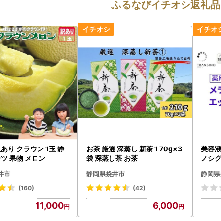
ふるなびイチオシ返礼品
あり クラウン 1玉 静
お茶 厳選 深蒸し 新茶 1 70g×3
美容液
ーツ 果物 メロン
袋 深蒸し茶 お茶
ノシグ
井市
静岡県袋井市
静岡県
(160)
(42)
11,000
6,000