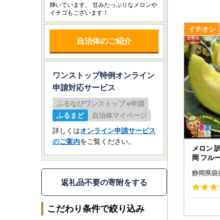
輝いています。 甘みたっぷりなメロンや
イチゴもございます！
自治体のご紹介
ワンストップ特例オンライン
申請
対応サービス
ふるなびワンストップ e申請
ふるまど
自治体マイページ
詳しくは
オンライン申請サービス
のご案内
をご覧ください。
メロン 訳
岡 フル
静岡県袋
返礼品不要の寄附をする
こだわり条件で絞り込み