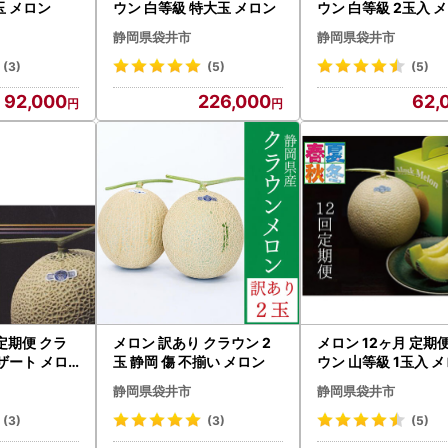
玉 メロン
ウン 白等級 特大玉 メロン
ウン 白等級 2玉入 
静岡県袋井市
静岡県袋井市
(3)
(5)
(5)
92,000
226,000
62,
定期便 クラ
メロン 訳あり クラウン 2
メロン 12ヶ月 定期
デザート メロ
玉 静岡 傷 不揃い メロン
ウン 山等級 1玉入 
静岡県袋井市
静岡県袋井市
(3)
(3)
(5)