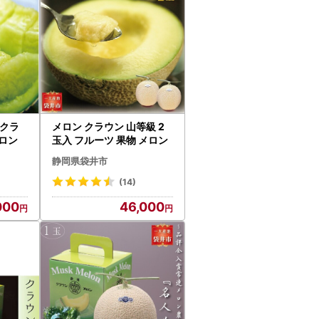
 クラ
メロン クラウン 山等級 2
メロン
玉入 フルーツ 果物 メロン
静岡県袋井市
(14)
000
46,000