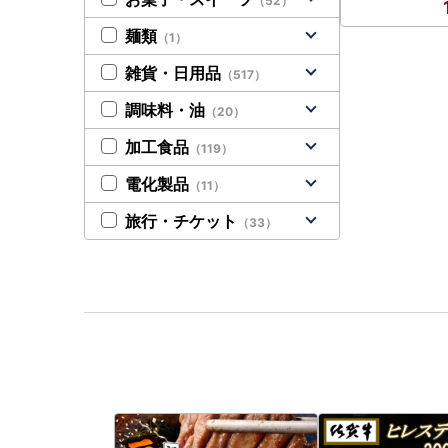
（52）
麺類
（1）
雑貨・日用品
（517）
調味料・油
（20）
加工食品
（119）
電化製品
（11）
旅行・チケット
（33）