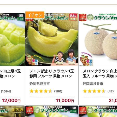
 白上級 1玉
メロン 訳あり クラウン 1玉
メロン クラウン 白上
果物 メロン
静岡 フルーツ 果物 メロン
玉入 フルーツ 果物 
静岡県袋井市
静岡県袋井市
(1094)
(160)
(47)
12,000
11,000
21,