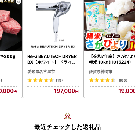
キ200g
ReFa BEAUTECH DRYER
【令和7年産】さがびよ
BX【ホワイト】 ドライヤ
精米 10kg(H015224)
ー 美容 家電 ドライヤー リ
愛知県名古屋市
佐賀県神埼市
ファ
5)
(19)
(883)
0,000
197,000
19,00
最近チェックした返礼品