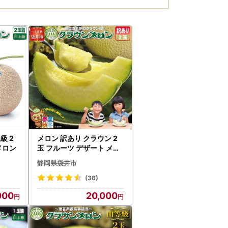
級 2
メロン 訳あり クラウン 2
メロン
玉 フルーツ デザート メロ
ン
静岡県袋井市
(36)
000
20,000