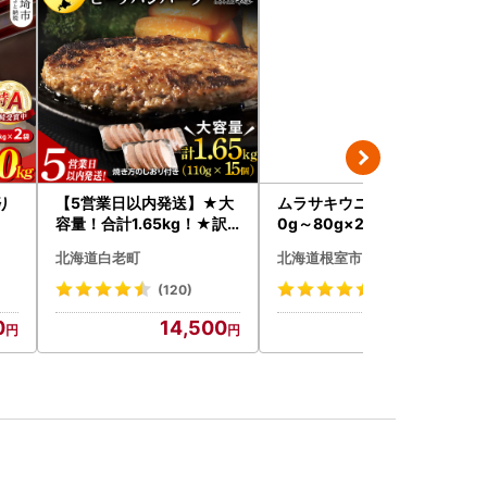
り
【5営業日以内発送】★大
ムラサキウニ塩水パック7
容量！合計1.65kg！★訳
0g～80g×2P A-24001
あり・牛の里ビーフハンバ
北海道白老町
北海道根室市
ーグ(110ｇ5枚入）×3 AG
058
(120)
(11)
0
14,500
14,000