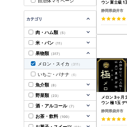
自治体マイページ
ウン 富士級 1
静岡県袋井市
カテゴリ
肉・ハム類
（5）
米・パン
（11）
果物類
（317）
メロン・スイカ
（311）
いちご・バナナ
（6）
魚介類
（8）
野菜類
（23）
メロン 3ヶ月 
ウン 極 1玉 
酒・アルコール
（7）
ン
静岡県袋井市
お茶・飲料
（100）
お菓子・スイーツ