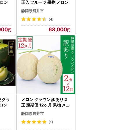
メロン
玉入 フルーツ 果物 メロン
静岡県袋井市
(4)
000
68,000
便 クラ
メロン クラウン 訳あり 2
メロン
玉 定期便 12ヶ月 果物 メロ
ン
静岡県袋井市
(1)