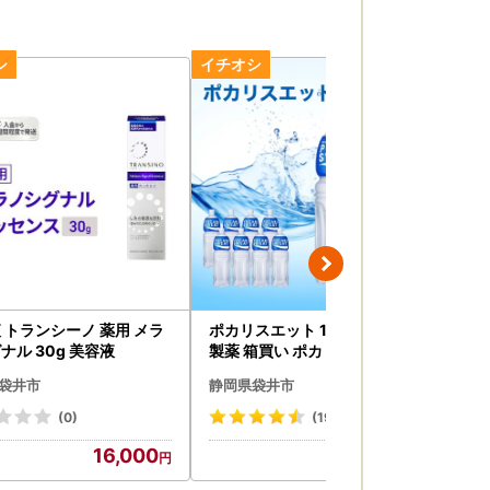
 トランシーノ 薬用 メラ
ポカリスエット 1.5L 8本 大塚
メロ
ナル 30g 美容液
製薬 箱買い ポカリスエット
フル
袋井市
静岡県袋井市
静
(0)
(19)
16,000
12,000