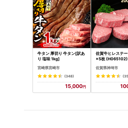
牛タン 厚切り 牛タン[訳あ
佐賀牛ヒレステー
り 塩味 1kg]
×5枚 (H065102)
宮崎県宮崎市
佐賀県神埼市
(348)
(3
15,000
10