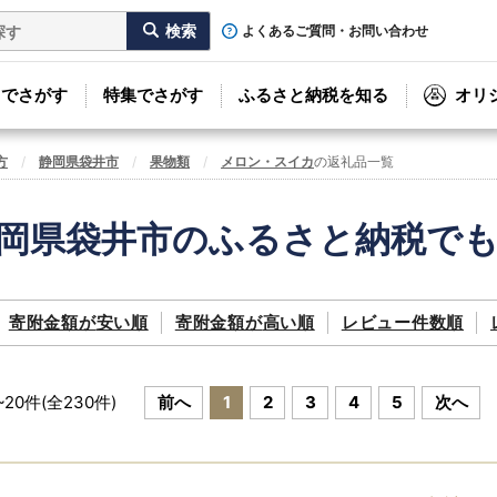
よくあるご質問・お問い合わせ
リでさがす
特集でさがす
ふるさと納税を知る
オリ
方
静岡県袋井市
果物類
メロン・スイカ
の返礼品一覧
岡県袋井市のふるさと納税で
寄附金額が
安い順
寄附金額が
高い順
レビュー件数順
~
20
件(全
230
件)
前へ
1
2
3
4
5
次へ