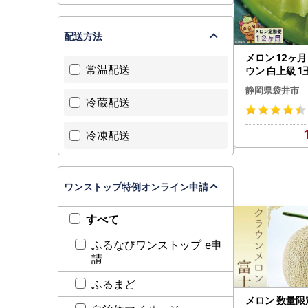
配送方法
メロン 12ヶ月
常温配送
ウン 白上級 1
静岡県袋井市
冷蔵配送
冷凍配送
ワンストップ特例オンライン申請
すべて
ふるなびワンストップ e申
請
ふるまど
メロン 数量限