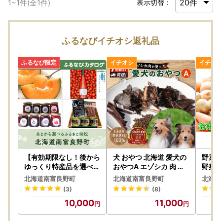
1
~
1
件(全
1
件)
表示切替：
ふるなびイチオシ返礼品
【有効期限なし！後から
犬 おやつ 北海道 愛犬の
野菜 
ゆっくり特産品を選べる
おやつA エゾシカ 肉 セ
野菜
】北海道南富良野町カタ
ット 無添加 国産 鹿肉
産地直
北海道南富良野町
北海道南富良野町
北海道
ログポイント
合わせ
(3)
(8)
ト き
10,000
11,000
なす 
マン 