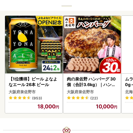
【1位獲得】ビール よなよ
肉の泉佐野 ハンバーグ 30
ムラ
なエール 26本 ビール
個（合計3.6kg）｜ハンバ
0g
ーグ 訳あり 黒毛和牛×なに
大阪府泉佐野市
大阪府泉佐野市
北海
わポーク
(953)
(22)
18,000
10,000