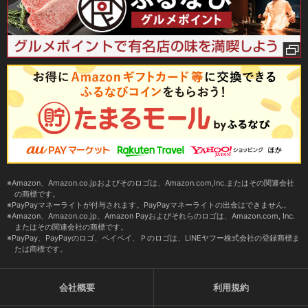
Amazon、Amazon.co.jpおよびそのロゴは、Amazon.com,Inc.またはその関連会社
の商標です。
PayPayマネーライトが付与されます。PayPayマネーライトの出金はできません。
Amazon、Amazon.co.jp、Amazon Payおよびそれらのロゴは、Amazon.com, Inc.
またはその関連会社の商標です。
PayPay、PayPayのロゴ、ペイペイ、Ｐのロゴは、LINEヤフー株式会社の登録商標ま
たは商標です。
会社概要
利用規約