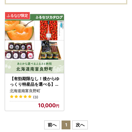
年発
【有効期限なし！後からゆ
っくり特産品を選べる】北
海道南富良野町カタログポ
北海道南富良野町
イント
(3)
10,000
前へ
1
次へ