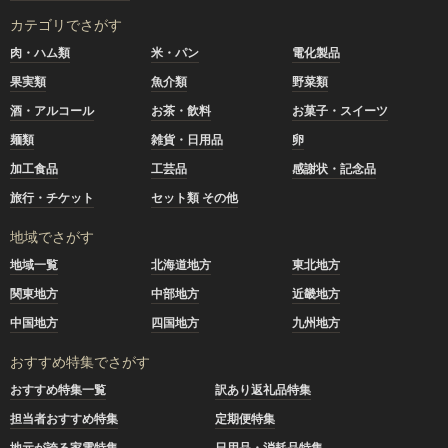
カテゴリでさがす
肉・ハム類
米・パン
電化製品
果実類
魚介類
野菜類
酒・アルコール
お茶・飲料
お菓子・スイーツ
麺類
雑貨・日用品
卵
加工食品
工芸品
感謝状・記念品
旅行・チケット
セット類 その他
地域でさがす
地域一覧
北海道地方
東北地方
関東地方
中部地方
近畿地方
中国地方
四国地方
九州地方
おすすめ特集でさがす
おすすめ特集一覧
訳あり返礼品特集
担当者おすすめ特集
定期便特集
地元が誇る家電特集
日用品・消耗品特集