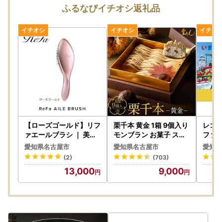
ふるなびイチオシ返礼品
【ローズゴールド】リフ
栗千本 黄金 1箱 9個入り
レゴ
ァエールブラシ ｜ 美容
モンブラン お菓子 スイ
ファミ
ヘアケア ブラシ
ーツ デザート モンブラ
スポ
愛知県名古屋市
愛知県名古屋市
愛知県
ン 人気
(2)
(703)
13,000
9,000