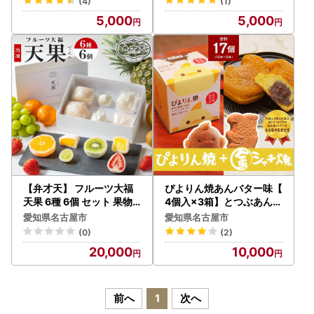
(4)
(1)
さくら）
5,000
5,000
【弁才天】 フルーツ大福
ぴよりん焼あんバター味【
天果 6種 6個 セット 果物
4個入×3箱】とつぶあん金
フレッシュ フルーツ 大福
シャチ焼【5個入×1袋】の
愛知県名古屋市
愛知県名古屋市
だいふく 詰め合わせ 糸付
食べくらべセット（金シャ
(0)
(2)
き 白あん 餡 お取り寄せ ご
チ焼本舗さくら）
20,000
10,000
褒美 スイーツ お菓子 グル
メ ギフト プレゼント 冷凍
愛知県 名古屋市
前へ
1
次へ