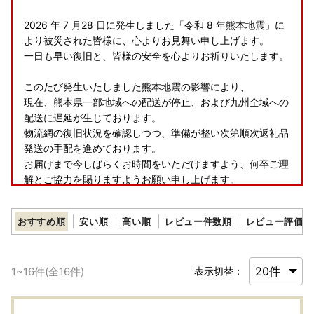
2026 年 7 月28 日に発生しました「令和 8 年熊本地震」に
より被災された皆様に、心よりお見舞い申し上げます。
一日も早い復旧と、皆様の安全を心よりお祈りいたします。
このたび発生いたしました熊本地震の影響により、
現在、熊本県一部地域への配送が停止、および九州全域への
配送に遅延が生じております。
物流網の復旧状況を確認しつつ、準備が整い次第順次返礼品
発送の手配を進めております。
お届けまで今しばらくお時間をいただけますよう、何卒ご理
解とご協力を賜りますようお願い申し上げます。
おすすめ順
安い順
高い順
レビュー件数順
レビュー評価順
1
~
16
件(全
16
件)
表示切替：