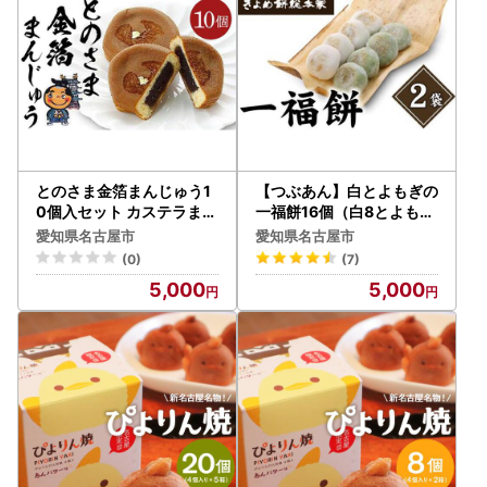
とのさま金箔まんじゅう1
【つぶあん】白とよもぎの
0個入セット カステラまん
一福餅16個（白8とよもぎ
じゅう（金シャチ焼本舗さ
8）237年の歴史 大福餅 和
愛知県名古屋市
愛知県名古屋市
くら）
菓子
(0)
(7)
5,000
5,000