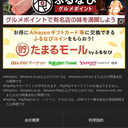
Amazon、Amazon.co.jpおよびそのロゴは、Amazon.com,Inc.またはその関連会社
の商標です。
PayPayマネーライトが付与されます。PayPayマネーライトの出金はできません。
Amazon、Amazon.co.jp、Amazon Payおよびそれらのロゴは、Amazon.com, Inc.
またはその関連会社の商標です。
PayPay、PayPayのロゴ、ペイペイ、Ｐのロゴは、LINEヤフー株式会社の登録商標ま
たは商標です。
会社概要
利用規約