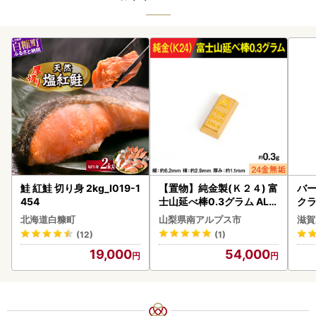
鮭 紅鮭 切り身 2kg_I019-1
【置物】純金製(Ｋ２４) 富
バー
454
士山延べ棒0.3グラム ALP
クラ
BK193
アボ
北海道白糠町
山梨県南アルプス市
滋賀
ン
(12)
(1)
19,000
54,000