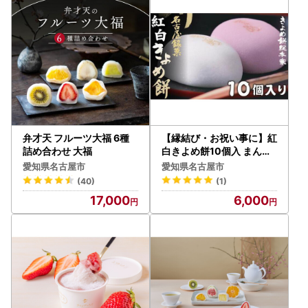
弁才天 フルーツ大福 6種
【縁結び・お祝い事に】紅
詰め合わせ 大福
白きよめ餅10個入 まんじ
ゅう 和菓子
愛知県名古屋市
愛知県名古屋市
(40)
(1)
17,000
6,000