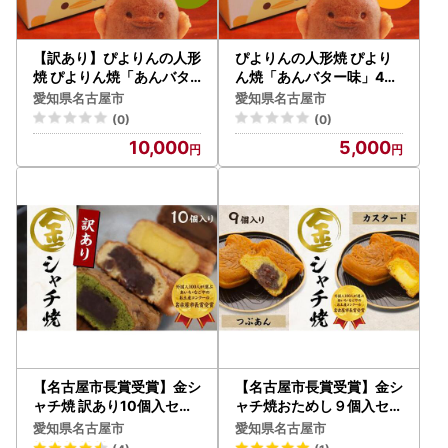
【訳あり】ぴよりんの人形
ぴよりんの人形焼 ぴより
焼 ぴよりん焼「あんバタ
ん焼「あんバター味」4個
ー味」4個入り×5箱（金シ
入り×2箱（金シャチ焼本
愛知県名古屋市
愛知県名古屋市
ャチ焼本舗さくら）
舗さくら）
(0)
(0)
10,000
5,000
【名古屋市長賞受賞】金シ
【名古屋市長賞受賞】金シ
ャチ焼 訳あり10個入セッ
ャチ焼おためし９個入セッ
ト（簡易包装）カステラま
ト カステラまんじゅう（
愛知県名古屋市
愛知県名古屋市
んじゅう（金シャチ焼本舗
金シャチ焼本舗さくら）