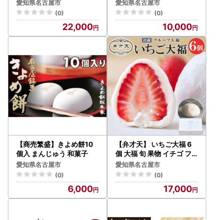
愛知県名古屋市
愛知県名古屋市
(0)
(0)
22,000
10,000
【商売繁盛】きよめ餅10
【弁才天】 いちご大福 6
個入 まんじゅう 和菓子
個 大福 旬 果物 イチゴ フ
ルーツ 紅ほっぺ あまおう
愛知県名古屋市
愛知県名古屋市
糸付き 白あん 餡 スイーツ
(0)
(0)
お菓子 ご褒美 グルメ ギフ
6,000
17,000
ト プレゼント 手土産 お取
り寄せ 冷蔵 愛知県 名古屋
市